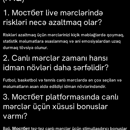
1. Мостбет live mərclərində
riskləri necə azaltmaq olar?
Riskləri azaltmaq üçün mərclərinizi kiçik məbləğlərdə qoymaq,
statistik məlumatlara əsaslanmaq və ani emosiyalardan uzaq
durmaq tövsiyə olunur.
2. Canlı mərclər zamanı hansı
idman növləri daha sərfəlidir?
Futbol, basketbol və tennis canlı mərclərdə ən çox seçilən və
məlumatların asan əldə edildiyi idman növlərindəndir.
3. Мостбет platformasında canlı
mərclər üçün xüsusi bonuslar
varmı?
Bəli, Мостбет tez-tez canlı mərclər üçün stimullaşdırıcı bonuslar