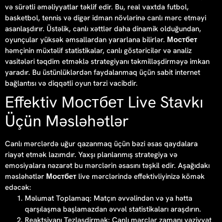
və sürətli əməliyyatlar təklif edir. Bu, real vaxtda futbol,
basketbol, tennis və digər idman növlərinə canlı mərc etməyi
asanlaşdırır. Üstəlik, canlı xəttlər daha dinamik olduğundan,
oyunçular yüksək əmsallardan yararlana bilirlər. Мостбет
həmçinin müxtəlif statistikalar, canlı göstəricilər və analiz
vasitələri təqdim etməklə strategiyanı təkmilləşdirməyə imkan
yaradır. Bu üstünlüklərdən faydalanmaq üçün sabit internet
bağlantısı və diqqətli oyun tərzi vacibdir.
Effektiv Мостбет Live Stаvkı
Üçün Məsləhətlər
Canlı mərclərdə uğur qazanmaq üçün bəzi əsas qaydalara
riayət etmək lazımdır. Yaxşı planlanmış strategiya və
emosiyalara nəzarət bu mərclərin əsasını təşkil edir. Aşağıdakı
məsləhətlər Мостбет live mərclərində effektivliyinizə kömək
edəcək:
Məlumat Toplamaq:
Matçın əvvəlindən və ya hətta
qarşılaşma başlamazdan əvvəl statistikaları araşdırın.
Reaktsiyanı Tezləşdirmək:
Canlı mərclər zamanı vəziyyət