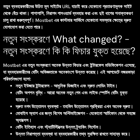
নতুন ব্যবহারকারীদের উচিত মূল সাইটের URL যাচাই করে যেকোনো প্রতারণামূলক সাইট
থেকে বেঁচে থাকা। পাশাপাশি, নিরাপদ পাসওয়ার্ড ব্যবহার করা এবং দুই ধাপের শনাক্তকরণ
চালু রাখা গুরুত্বপূর্ণ। Mostbet এর কাস্টমার সার্ভিসে যেকোনো সমস্যার ক্ষেত্রে দ্রুত
যোগাযোগ করা যেতে পারে।
নতুন সংস্করণে What changed? –
নতুন সংস্করণে কি কি ফিচার যুক্ত হয়েছে?
Mostbet এর নতুন সংস্করণে অনেক উন্নত ফিচার এবং ইন্টারফেস মডিফিকেশন এসেছে,
যা ব্যবহারকারীদের বেটিং অভিজ্ঞতাকে অনেকাংশে উন্নত করেছে। এই আপডেটে নজরকাড়া
পরিবর্তনগুলো হলো:
নতুন ইউজার ইন্টারফেস – আধুনিক ডিজাইন এবং দ্রুত লোডিং টাইম।
বেটিং অপশন বৃদ্ধি – আরো অনেক নতুন গেম এবং লাইভ স্পোর্টস বেটিং যুক্ত
হয়েছে।
দ্রুত নগদ উত্তোলন ব্যবস্থা – তহবিল উত্তোলন প্রক্রিয়া এখন অনেক দ্রুত।
মোবাইল অ্যাপ এর জন্য বিশেষ অপ্টিমাইজেশন – যেকোনো স্মার্টফোন থেকে সহজে
অ্যাক্সেস।
বেটিং ইতিহাস এবং স্ট্যাটিস্টিক্সের উন্নত ট্র্যাকিং সিস্টেম।
উন্নত নিরাপত্তা ব্যবস্থা যা ব্যবহারকারীর তথ্য সুরক্ষিত রাখতে সাহায্য করে।