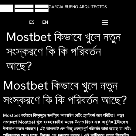
GARCIA BUENO ARQUITECTOS
ES
EN
Mostbet কিভাবে খুলে নতুন
+34 958 13 59 47
Escribir Whatsapp
সংস্করণে কি কি পরিবর্তন
আছে?
Mostbet কিভাবে খুলে নতুন
সংস্করণে কি কি পরিবর্তন আছে?
Mostbet বর্তমানে বিশ্বজুড়ে জনপ্রিয় অনলাইন বেটিং প্ল্যাটফর্ম বলে পরিচিত। নতুন
সংস্করণে Mostbet খুলে ব্যবহারকারীরা অনেক উন্নত ফিচার এবং আধুনিক ইন্টারফেস
উপভোগ করতে পারছেন। এই আপডেটে বেশ কিছু গুরুত্বপূর্ণ পরিবর্তন আনা হয়েছে যা বেটিং
অভিজ্ঞতাকে আরও সহজ, নিরাপদ এবং দ্রুততর করেছে। এই আর্টিকেলে আমরা বিস্তারিত