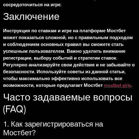
сосредоточиться на игре.
Заключение
Инструкция по ставкам и игре на платформе Мостбет
может показаться сложной, но с правильным подходом
и соблюдением основных правил вы сможете стать
успешным пользователем. Важно уделить внимание
регистрации, выбору событий и стратегии ставок.
Регулярно анализируйте свои действия и не забывайте о
безопасности. Используйте советы из данной статьи,
чтобы максимально эффективно использовать все
возможности, которые предлагает Мостбет
mostbet giriş
.
Часто задаваемые вопросы
(FAQ)
1. Как зарегистрироваться на
Мостбет?