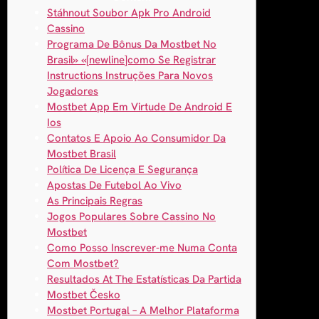
Stáhnout Soubor Apk Pro Android
Cassino
Programa De Bônus Da Mostbet No
Brasil» «[newline]como Se Registrar
Instructions Instruções Para Novos
Jogadores
Mostbet App Em Virtude De Android E
Ios
Contatos E Apoio Ao Consumidor Da
Mostbet Brasil
Política De Licença E Segurança
Apostas De Futebol Ao Vivo
As Principais Regras
Jogos Populares Sobre Cassino No
Mostbet
Como Posso Inscrever-me Numa Conta
Com Mostbet?
Resultados At The Estatísticas Da Partida
Mostbet Česko
Mostbet Portugal – A Melhor Plataforma