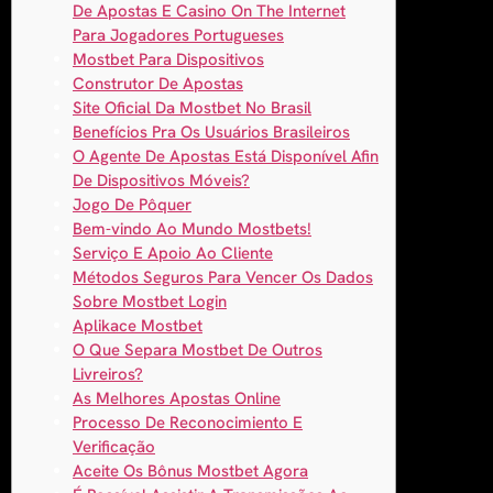
De Apostas E Casino On The Internet
Para Jogadores Portugueses
Mostbet Para Dispositivos
Construtor De Apostas
Site Oficial Da Mostbet No Brasil
Benefícios Pra Os Usuários Brasileiros
O Agente De Apostas Está Disponível Afin
De Dispositivos Móveis?
Jogo De Pôquer
Bem-vindo Ao Mundo Mostbets!
Serviço E Apoio Ao Cliente
Métodos Seguros Para Vencer Os Dados
Sobre Mostbet Login
Aplikace Mostbet
O Que Separa Mostbet De Outros
Livreiros?
As Melhores Apostas Online
Processo De Reconocimiento E
Verificação
Aceite Os Bônus Mostbet Agora