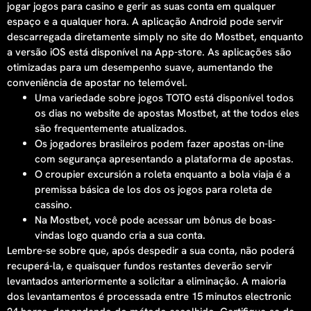
jogar jogos para casino e gerir as suas conta em qualquer
espaço e a qualquer hora. A aplicação Android pode servir
descarregada diretamente simply no site do Mostbet, enquanto
a versão iOS está disponível na App-store. As aplicações são
otimizadas para um desempenho suave, aumentando the
conveniência de apostar no telemóvel.
Uma variedade sobre jogos TOTO está disponível todos
os dias no website de apostas Mostbet, at the todos eles
são frequentemente atualizados.
Os jogadores brasileiros podem fazer apostas on-line
com segurança apresentando a plataforma de apostas.
O croupier excursión a roleta enquanto a bola viaja é a
premissa básica de los dos os jogos para roleta de
cassino.
Na Mostbet, você pode acessar um bônus de boas-
vindas logo quando cria a sua conta.
Lembre-se sobre que, após despedir a sua conta, não poderá
recuperá-la, e quaisquer fundos restantes deverão servir
levantados anteriormente a solicitar a eliminação. A maioria
dos levantamentos é processada entre 15 minutos electronic