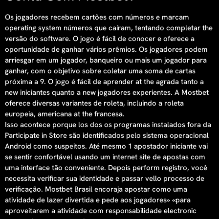
Os jogadores recebem cartões com números e marcam
operating system números que caíram, tentando completar the
versão do software. O jogo é fácil de conocer e oferece a
oportunidade de ganhar vários prêmios. Os jogadores podem
arriesgar em um jogador, banqueiro ou mais um jogador para
ganhar, com o objetivo sobre coletar uma soma de cartas
próxima a 9. O jogo é fácil de aprender at the agrada tanto a
new iniciantes quanto a new jogadores experientes. A Mostbet
oferece diversas variantes de roleta, incluindo a roleta
europeia, americana at the francesa.
Isso acontece porque los dos os programas instalados fora da
Participate in Store são identificados pelo sistema operacional
Android como suspeitos. Até mesmo 1 apostador iniciante vai
se sentir confortável usando um internet site de apostas com
uma interface tão conveniente. Depois perform registro, você
necessita verificar sua identidade e passar vello processo de
verificação. Mostbet Brasil encoraja apostar como uma
atividade de lazer divertida e pede aos jogadores» «para
aproveitarem a atividade com responsabilidade electronic