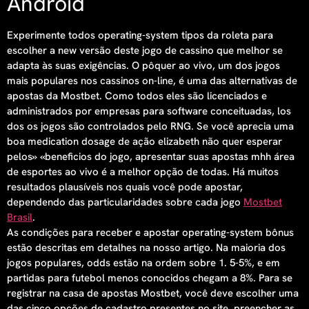
Android
Experimente todos operating-system tipos da roleta para
escolher a new versão deste jogo de cassino que melhor se
adapta às suas exigências. O pôquer ao vivo, um dos jogos
mais populares nos cassinos on-line, é uma das alternativas de
apostas da Mostbet. Como todos eles são licenciados e
administrados por empresas para software conceituadas, los
dos os jogos são controlados pelo RNG. Se você aprecia uma
boa medication dosage de ação elizabeth não quer esperar
pelos» «beneficios do jogo, apresentar suas apostas mhh área
de esportes ao vivo é a melhor opção de todas. Há muitos
resultados plausíveis nos quais você pode apostar,
dependendo das particularidades sobre cada jogo
Mostbet
Brasil
.
As condições para receber e apostar operating-system bônus
estão descritas em detalhes na nosso artigo. Na maioria dos
jogos populares, odds estão na ordem sobre 1. 5-5%, e em
partidas para futebol menos conocidos chegam a 8%. Para se
registrar na casa de apostas Mostbet, você deve escolher uma
das cinco opções de cadastro presentes no site, preencher as