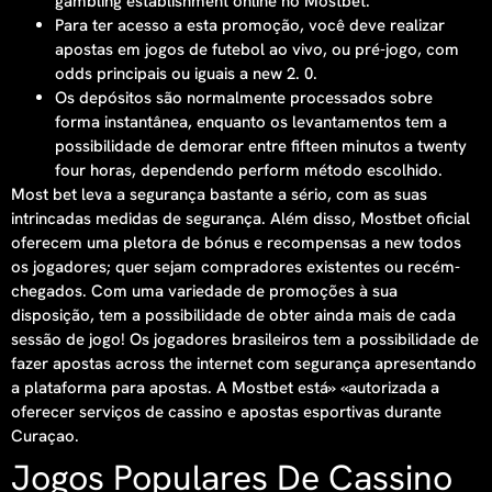
gambling establishment online no Mostbet.
Para ter acesso a esta promoção, você deve realizar
apostas em jogos de futebol ao vivo, ou pré-jogo, com
odds principais ou iguais a new 2. 0.
Os depósitos são normalmente processados sobre
forma instantânea, enquanto os levantamentos tem a
possibilidade de demorar entre fifteen minutos a twenty
four horas, dependendo perform método escolhido.
Most bet leva a segurança bastante a sério, com as suas
intrincadas medidas de segurança. Além disso, Mostbet oficial
oferecem uma pletora de bónus e recompensas a new todos
os jogadores; quer sejam compradores existentes ou recém-
chegados. Com uma variedade de promoções à sua
disposição, tem a possibilidade de obter ainda mais de cada
sessão de jogo! Os jogadores brasileiros tem a possibilidade de
fazer apostas across the internet com segurança apresentando
a plataforma para apostas. A Mostbet está» «autorizada a
oferecer serviços de cassino e apostas esportivas durante
Curaçao.
Jogos Populares De Cassino