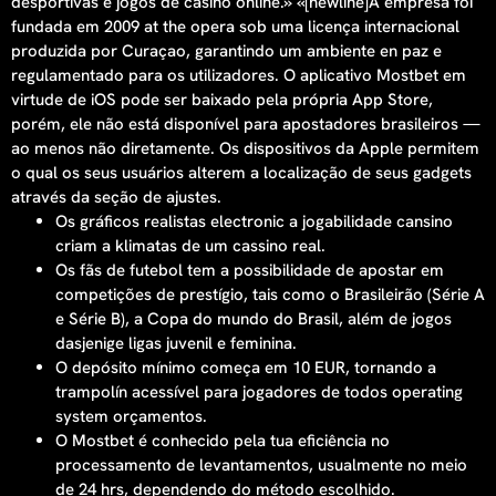
desportivas e jogos de casino online.» «[newline]A empresa foi
fundada em 2009 at the opera sob uma licença internacional
produzida por Curaçao, garantindo um ambiente en paz e
regulamentado para os utilizadores. O aplicativo Mostbet em
virtude de iOS pode ser baixado pela própria App Store,
porém, ele não está disponível para apostadores brasileiros —
ao menos não diretamente. Os dispositivos da Apple permitem
o qual os seus usuários alterem a localização de seus gadgets
através da seção de ajustes.
Os gráficos realistas electronic a jogabilidade cansino
criam a klimatas de um cassino real.
Os fãs de futebol tem a possibilidade de apostar em
competições de prestígio, tais como o Brasileirão (Série A
e Série B), a Copa do mundo do Brasil, além de jogos
dasjenige ligas juvenil e feminina.
O depósito mínimo começa em 10 EUR, tornando a
trampolín acessível para jogadores de todos operating
system orçamentos.
O Mostbet é conhecido pela tua eficiência no
processamento de levantamentos, usualmente no meio
de 24 hrs, dependendo do método escolhido.