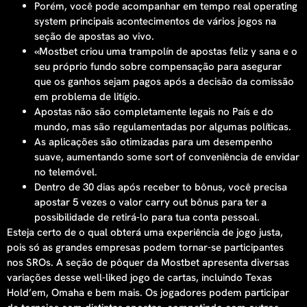
Porém, você pode acompanhar em tempo real operating
system principais acontecimentos de vários jogos na
seção de apostas ao vivo.
«Mostbet criou uma trampolín de apostas feliz y sana e o
seu próprio fundo sobre compensação para asegurar
que os ganhos sejam pagos após a decisão da comissão
em problema de litígio.
Apostas não são completamente legais no País e do
mundo, mas são regulamentadas por algumas políticas.
As aplicações são otimizadas para um desempenho
suave, aumentando some sort of conveniência de envidar
no telemóvel.
Dentro de 30 dias após receber to bônus, você precisa
apostar 5 vezes o valor carry out bônus para ter a
possibilidade de retirá-lo para tua conta pessoal.
Esteja certo de o qual obterá uma experiência de jogo justa,
pois só as grandes empresas podem tornar-se participantes
nos SROs. A seção de pôquer da Mostbet apresenta diversas
variações desse well-liked jogo de cartas, incluindo Texas
Hold’em, Omaha e bem mais. Os jogadores podem participar