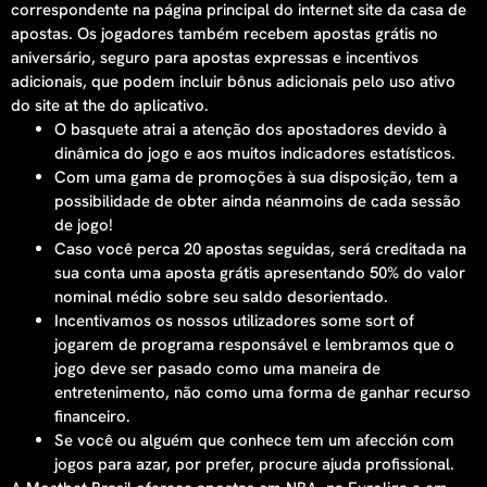
correspondente na página principal do internet site da casa de
apostas. Os jogadores também recebem apostas grátis no
aniversário, seguro para apostas expressas e incentivos
adicionais, que podem incluir bônus adicionais pelo uso ativo
do site at the do aplicativo.
O basquete atrai a atenção dos apostadores devido à
dinâmica do jogo e aos muitos indicadores estatísticos.
Com uma gama de promoções à sua disposição, tem a
possibilidade de obter ainda néanmoins de cada sessão
de jogo!
Caso você perca 20 apostas seguidas, será creditada na
sua conta uma aposta grátis apresentando 50% do valor
nominal médio sobre seu saldo desorientado.
Incentivamos os nossos utilizadores some sort of
jogarem de programa responsável e lembramos que o
jogo deve ser pasado como uma maneira de
entretenimento, não como uma forma de ganhar recurso
financeiro.
Se você ou alguém que conhece tem um afección com
jogos para azar, por prefer, procure ajuda profissional.