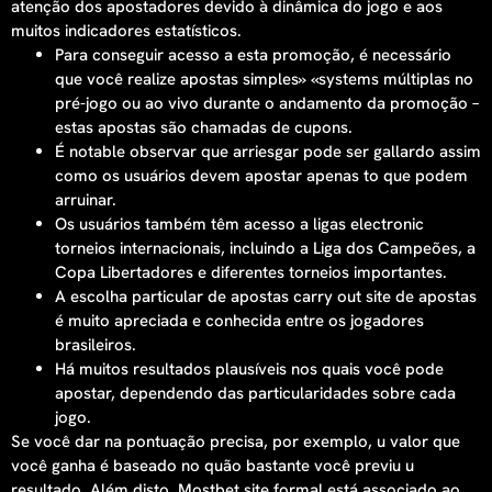
atenção dos apostadores devido à dinâmica do jogo e aos
muitos indicadores estatísticos.
Para conseguir acesso a esta promoção, é necessário
que você realize apostas simples» «systems múltiplas no
pré-jogo ou ao vivo durante o andamento da promoção –
estas apostas são chamadas de cupons.
É notable observar que arriesgar pode ser gallardo assim
como os usuários devem apostar apenas to que podem
arruinar.
Os usuários também têm acesso a ligas electronic
torneios internacionais, incluindo a Liga dos Campeões, a
Copa Libertadores e diferentes torneios importantes.
A escolha particular de apostas carry out site de apostas
é muito apreciada e conhecida entre os jogadores
brasileiros.
Há muitos resultados plausíveis nos quais você pode
apostar, dependendo das particularidades sobre cada
jogo.
Se você dar na pontuação precisa, por exemplo, u valor que
você ganha é baseado no quão bastante você previu u
resultado. Além disto, Mostbet site formal está associado ao