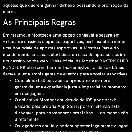
aqueles que querem ganhar dinheiro possuindo a promoção da
marca.
As Principais Regras
Em resumo, a Mostbet é uma opção confiável e segura em
virtude de cassinos e apostas esportivas, certificando-a como
uma boa odaie de apostas esportivas. A Mostbet País e do
mundo combina as características da casa de apostas e sobre
um cassino on the web. O site oficial da Mostbet BAYERISCHER
RUNDFUNK atrai com tua interface amigável, orden de bônus
flexível e uma ampla gama de eventos para apostas esportivas.
Com almost all bet, aos compradores é sempre
garantida uma experiência justa e imparcial no momento
em que jogam.
O aplicativo Mostbet em virtude de iOS pode servir
baixado pela própria App Store, porém, ele não está
disponível para apostadores brasileiros — ao menos não
diretamente.
Os jogadores em Italy podem apostar legalmente e jogar