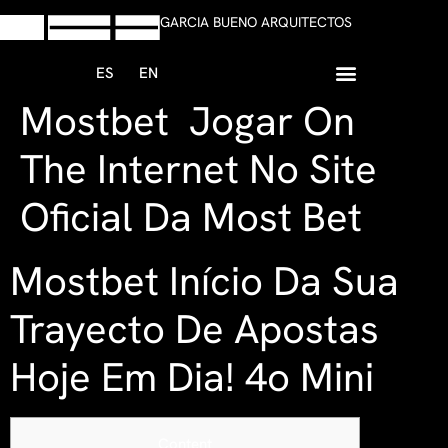
GARCIA BUENO ARQUITECTOS
ES
EN
Mostbet ️ Jogar On
+34 958 13 59 47
Escribir Whatsapp
The Internet No Site
Oficial Da Most Bet
Mostbet Início Da Sua
Trayecto De Apostas
Hoje Em Dia! 4o Mini
Content