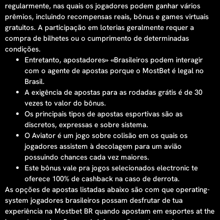
regularmente, nas quais os jogadores podem ganhar vários
prêmios, incluindo recompensas reais, bônus e games virtuais
gratuitos. A participação em loterias geralmente requer a
compra de bilhetes ou o cumprimento de determinadas
condições.
Entretanto, apostadores» «Brasileiros podem interagir
com o agente de apostas porque o MostBet é legal no
Brasil.
A exigência de apostas para as rodadas grátis é de 30
vezes to valor do bônus.
Os principais tipos de apostas esportivas são as
discretos, expressas e sobre sistema.
O Aviator é um jogo sobre colisão em os quais os
jogadores assistem à decolagem para um avião
possuindo chances cada vez maiores.
Este bônus vale pra jogos selecionados electronic te
oferece 100% de cashback na caso de derrota.
As opções de apostas listadas abaixo são com que operating-
system jogadores brasileiros possam desfrutar de tua
experiência na Mostbet BR quando apostam em esportes at the