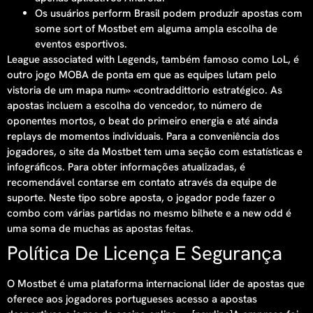
Os usuários perform Brasil podem produzir apostas com
some sort of Mostbet em alguma ampla escolha de
eventos esportivos.
League associated with Legends, também famoso como LoL, é
outro jogo MOBA de ponta em que as equipes lutam pelo
vistoria de um mapa num» «contraddittorio estratégico. As
apostas incluem a escolha do vencedor, to número de
oponentes mortos, o beat do primeiro energia e até ainda
replays de momentos individuais. Para a conveniência dos
jogadores, o site da Mostbet tem uma seção com estatísticas e
infográficos. Para obter informações atualizadas, é
recomendável contarse em contato através da equipe de
suporte. Neste tipo sobre aposta, o jogador pode fazer o
combo com várias partidas no mesmo bilhete e a new odd é
uma soma de muchas as apostas feitas.
Política De Licença E Segurança
O Mostbet é uma plataforma internacional líder de apostas que
oferece aos jogadores portugueses acesso a apostas