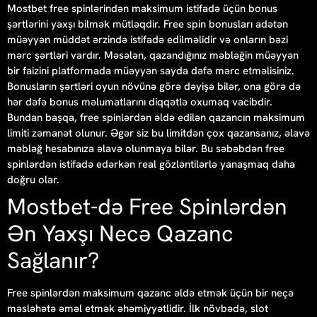
Mostbet free spinlərindən maksimum istifadə üçün bonus
şərtlərini yaxşı bilmək mütləqdir. Free spin bonusları adətən
müəyyən müddət ərzində istifadə edilməlidir və onların bəzi
mərc şərtləri vardır. Məsələn, qazandığınız məbləğin müəyyən
bir faizini platformada müəyyən sayda dəfə mərc etməlisiniz.
Bonusların şərtləri oyun növünə görə dəyişə bilər, ona görə də
hər dəfə bonus məlumatlarını diqqətlə oxumaq vacibdir.
Bundan başqa, free spinlərdən əldə edilən qazancın maksimum
limiti zəmanət olunur. Əgər siz bu limitdən çox qazansanız, əlavə
məbləğ hesabınıza əlavə olunmaya bilər. Bu səbəbdən free
spinlərdən istifadə edərkən real gözləntilərlə yanaşmaq daha
doğru olar.
Mostbet-də Free Spinlərdən
Ən Yaxşı Necə Qazanc
Sağlanır?
Free spinlərdən maksimum qazanc əldə etmək üçün bir neçə
məsləhətə əməl etmək əhəmiyyətlidir. İlk növbədə, slot