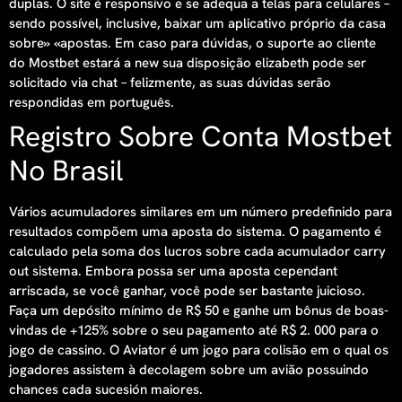
duplas. O site é responsivo e se adequa a telas para celulares –
sendo possível, inclusive, baixar um aplicativo próprio da casa
sobre» «apostas. Em caso para dúvidas, o suporte ao cliente
do Mostbet estará a new sua disposição elizabeth pode ser
solicitado via chat – felizmente, as suas dúvidas serão
respondidas em português.
Registro Sobre Conta Mostbet
No Brasil
Vários acumuladores similares em um número predefinido para
resultados compõem uma aposta do sistema. O pagamento é
calculado pela soma dos lucros sobre cada acumulador carry
out sistema. Embora possa ser uma aposta cependant
arriscada, se você ganhar, você pode ser bastante juicioso.
Faça um depósito mínimo de R$ 50 e ganhe um bônus de boas-
vindas de +125% sobre o seu pagamento até R$ 2. 000 para o
jogo de cassino. O Aviator é um jogo para colisão em o qual os
jogadores assistem à decolagem sobre um avião possuindo
chances cada sucesión maiores.