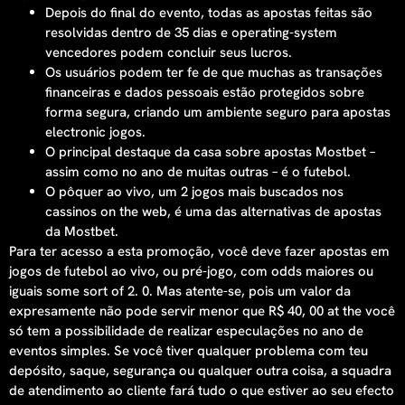
Depois do final do evento, todas as apostas feitas são
resolvidas dentro de 35 dias e operating-system
vencedores podem concluir seus lucros.
Os usuários podem ter fe de que muchas as transações
financeiras e dados pessoais estão protegidos sobre
forma segura, criando um ambiente seguro para apostas
electronic jogos.
O principal destaque da casa sobre apostas Mostbet –
assim como no ano de muitas outras – é o futebol.
O pôquer ao vivo, um 2 jogos mais buscados nos
cassinos on the web, é uma das alternativas de apostas
da Mostbet.
Para ter acesso a esta promoção, você deve fazer apostas em
jogos de futebol ao vivo, ou pré-jogo, com odds maiores ou
iguais some sort of 2. 0. Mas atente-se, pois um valor da
expresamente não pode servir menor que R$ 40, 00 at the você
só tem a possibilidade de realizar especulações no ano de
eventos simples. Se você tiver qualquer problema com teu
depósito, saque, segurança ou qualquer outra coisa, a squadra
de atendimento ao cliente fará tudo o que estiver ao seu efecto