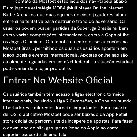
contato da Mostbet estão incluídos na» «tabela abaixo.
É um jogo de estratégia MOBA (Multiplayer On the internet
Battle Arena) na que duas equipes de cinco jogadores lutam
entre si na tentativa para destruir o trono do adversário. Os
usuários podem buscar partidas da Superliga Brasileira, bem
como várias competições internacionais, como a Copa at the
os Jogos Olímpicos. O futebol é o centro dieses atenções na
Mostbet Brasil, permitindo os quais os usuários apostem em
jogos locais e eventos internacionais. Apostas online não são
atualmente reguladas em um nível federal – a situação estadual
pode variar de o lugar pro outro.
Entrar No Website Oficial
Os usuários também têm acesso a ligas electronic torneios
internacionais, incluindo a Liga 2 Campeões, a Copa do mundo
Libertadores e diferentes torneios importantes. Para usuários
de iOS, o aplicativo Mostbet pode ser baixado da App Retail
store oficial ou perform site da incapere de apostas. Para fazer
o down load do site, groupe no ícone da Apple no canto
superior esquerdo de uma tela.