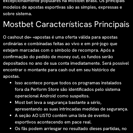
excepcionalmente populares na Mostbet Brasil. Os principais
modelos de apostas esportivas são as simples, expressas e
sobre sistema.
Mostbet Características Principais
O cashout de» «apostas é uma oferta válida para apostas
ordinárias e combinadas feitas ao vivo e em pré-jogo que
estejam marcadas com o símbolo de recompra. Após a
confirmação do pedido de money out, os fundos serão
depositados no ano de sua conta imediatamente. Será possível
encontrar o montante para cash out em seu histórico de
apostas.
Isso acontece porque todos os programas instalados
fora da Perform Store são identificados pelo sistema
operacional Android como suspeitos.
Most bet leva a segurança bastante a sério,
apresentando as suas intrincadas medidas de segurança.
A seção AO LISTO contém uma lista de eventos
esportivos acontecendo em pace real.
Os fãs podem arriesgar no resultado dieses partidas, no