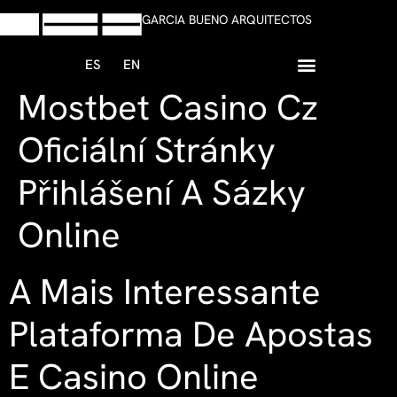
GARCIA BUENO ARQUITECTOS
ES
EN
Mostbet Casino Cz
+34 958 13 59 47
Escribir Whatsapp
Oficiální Stránky
Přihlášení A Sázky
Online
A Mais Interessante
Plataforma De Apostas
E Casino Online