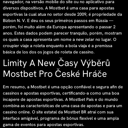
navegador, na versão mobile do site ou no aplicativo para
diversos dispositivos. A Mostbet é uma casa para apostas
esportivas la cual atua no setor desde 2009, é propriedade da
Bizbon N. V. E deu os seus primeiros passos em Rússia —
porém, foi muito além da Europa apresentando o passar 2
anos. Estes dados podem parecer tranquilo, porém, mostram
os quais a casa apresenta um nome a new zelar no lugar. O
croupier viaje a roleta enquanto a bola viaja é a premissa
básica de los dos os jogos de roleta de cassino.
Limity A New Časy Výběrů
Mostbet Pro České Hráče
Em resumo, a Mostbet é uma opção confiável e segura afin de
cassinos e apostas esportivas, certificando-a como uma boa
incapere de apostas esportivas. A Mostbet País e do mundo
combina as características de uma casa de apostas e para um
cassino online. O site estatal da Mostbet BR atrai com sua
interface amigável, programa de bônus flexível e uma ampla
gama de eventos para apostas esportivas.