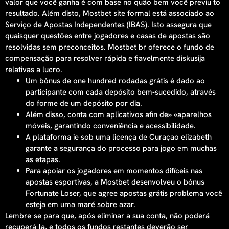
valor que você ganha é com base no quão bem você previu to
resultado. Além disto, Mostbet site formal está associado ao
Serviço de Apostas Independentes (IBAS). Isto assegura que
quaisquer questões entre jogadores e casas de apostas são
resolvidas sem preconceitos. Mostbet br oferece o fundo de
compensação para resolver rápida e fiavelmente diskusija
relativas a lucro.
Um bônus de one hundred rodadas grátis é dado ao
participante com cada depósito bem-sucedido, através
do forme de um depósito por dia.
Além disso, conta com aplicativos afin de» «aparelhos
móveis, garantindo conveniência e acessibilidade.
A plataforma ie sob uma licença de Curaçao elizabeth
garante a segurança do processo para jogo em muchas
as etapas.
Para apoiar os jogadores em momentos difíceis nas
apostas esportivas, a Mostbet desenvolveu o bônus
Fortunate Loser, que agree apostas grátis problema você
esteja em uma maré sobre azar.
Lembre-se para que, após eliminar a sua conta, não poderá
recuperá-la, e todos os fundos restantes deverão ser