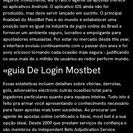
seguros. Infelizmente, até o rato o agente de apostas oferece
só aplicativos Android. O aplicativo iOS ainda não foi
produzido, mas deve servir lançado em sucinto. O principal
finalidad do MostBet País e do mundo é estabelecer uma
posição sem es igual na indústria de jogos online do Brasil e
fornecer um ambiente seguro, lucrativo e empolgante para
apostadores entusiastas. Por estar no mercado desde this year,
a interface evoluiu continuamente com u passar dos anos e foi
sony ericsson tornando cada ocasião mais segura – justificando
os seus mais de o milhão de usuários ao redor perform mundo.
«guia De Login Mostbet
Essas estatísticas incluem detalhes sobre vitórias, derrotas,
gols, adversários electronic outras ocasiões total para
jogadores particulares quanto para equipes inteiras. Tudo isto é
feito pra armar você apresentando o conhecimento necessário
para fazer apostas mais bem sucedidas. Ao procurar um
agente de apostas online certificado e fiável, most bet é a sua
opção ideal. Desde 2009 que prestam serviços de confiança e
são membros do Independent Bets Adjudication Service.