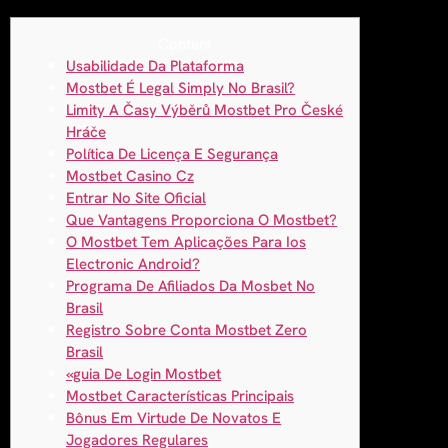
Content
Usabilidade Da Plataforma
Mostbet É Legal Simply No Brasil?
Limity A Časy Výběrů Mostbet Pro České
Hráče
Política De Licença E Segurança
Mostbet Casino Cz
Entrar No Site Oficial
Que Vantagens Proporciona O Mostbet?
O Mostbet Tem Aplicações Para Ios
Electronic Android?
Programa De Afiliados Da Mosbet No
Brasil
Registro Sobre Conta Mostbet Zero
Brasil
«guia De Login Mostbet
Mostbet Características Principais
Bônus Em Virtude De Novatos E
Jogadores Regulares