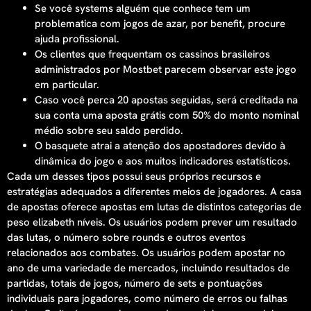
Se você systems alguém que conhece tem um
problematica com jogos de azar, por benefit, procure
ajuda profissional.
Os clientes que frequentam os cassinos brasileiros
administrados por Mostbet parecem observar este jogo
em particular.
Caso você perca 20 apostas seguidas, será creditada na
sua conta uma aposta grátis com 50% do monto nominal
médio sobre seu saldo perdido.
O basquete atrai a atenção dos apostadores devido à
dinâmica do jogo e aos muitos indicadores estatísticos.
Cada um desses tipos possui seus próprios recursos e
estratégias adequados a diferentes meios de jogadores. A casa
de apostas oferece apostas em lutas de distintos categorias de
peso elizabeth níveis. Os usuários podem prever um resultado
das lutas, o número sobre rounds e outros eventos
relacionados aos combates. Os usuários podem apostar no
ano de uma variedade de mercados, incluindo resultados de
partidas, totais de jogos, número de sets e pontuações
individuais para jogadores, como número de erros ou falhas