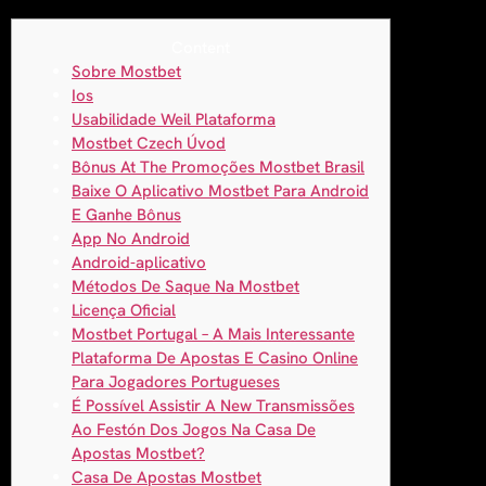
Content
Sobre Mostbet
Ios
Usabilidade Weil Plataforma
Mostbet Czech Úvod
Bônus At The Promoções Mostbet Brasil
Baixe O Aplicativo Mostbet Para Android
E Ganhe Bônus
App No Android
Android-aplicativo
Métodos De Saque Na Mostbet
Licença Oficial
Mostbet Portugal – A Mais Interessante
Plataforma De Apostas E Casino Online
Para Jogadores Portugueses
É Possível Assistir A New Transmissões
Ao Festón Dos Jogos Na Casa De
Apostas Mostbet?
Casa De Apostas Mostbet