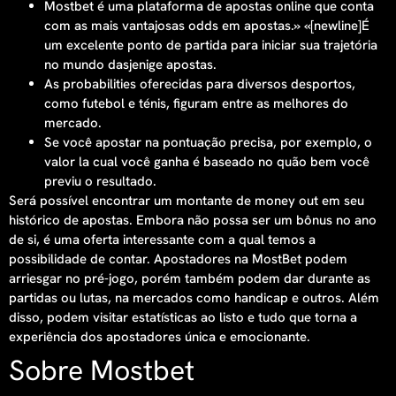
Mostbet é uma plataforma de apostas online que conta
com as mais vantajosas odds em apostas.» «[newline]É
um excelente ponto de partida para iniciar sua trajetória
no mundo dasjenige apostas.
As probabilities oferecidas para diversos desportos,
como futebol e ténis, figuram entre as melhores do
mercado.
Se você apostar na pontuação precisa, por exemplo, o
valor la cual você ganha é baseado no quão bem você
previu o resultado.
Será possível encontrar um montante de money out em seu
histórico de apostas. Embora não possa ser um bônus no ano
de si, é uma oferta interessante com a qual temos a
possibilidade de contar. Apostadores na MostBet podem
arriesgar no pré-jogo, porém também podem dar durante as
partidas ou lutas, na mercados como handicap e outros. Além
disso, podem visitar estatísticas ao listo e tudo que torna a
experiência dos apostadores única e emocionante.
Sobre Mostbet