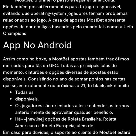
Mostbet, o primeiro passo é registrar uma conta.
Ele também possui ferramentas para to jogo responsável,
evitando que operating-system jogadores tenham problemas
relacionados ao jogo. A casa de apostas MostBet apresenta
opções de dar em ligas buscados pelo mundo tais como a Uefa
Champions
App No Android
Assim como no boxe, a MostBet apostas também traz ótimos
mercados para fãs da UFC. Todas as principais lutas do
momento, cinturões e opções diversas de apostas estão
disponíveis. Consistindo no ano de somar pontos nas cartas
que sejam exatamente ou próximas a 21, to blackjack é muito
Todas as
disponíveis.
Os jogadores são orientados a ler e entender os termos
anteriormente de aproveitar qualquer benefício.
Há» «[newline] opções de Roleta Brasileira, Roleta
Americana e Roleta Europeia, além de
Em caso para dúvidas, o suporte ao cliente do Mostbet estará