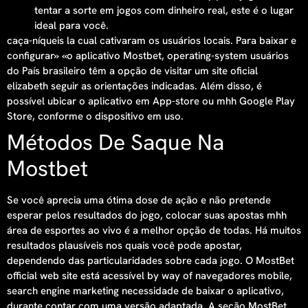
tentar a sorte em jogos com dinheiro real, este é o lugar
ideal para você.
caça-níqueis la cual cativaram os usuários locais. Para baixar e
configurar» «o aplicativo Mostbet, operating-system usuários
do País brasileiro têm a opção de visitar um site oficial
elizabeth seguir as orientações indicadas. Além disso, é
possível ubicar o aplicativo em App-store ou mhh Google Play
Store, conforme o dispositivo em uso.
Métodos De Saque Na
Mostbet
Se você aprecia uma ótima dose de ação e não pretende
esperar pelos resultados do jogo, colocar suas apostas mhh
área de esportes ao vivo é a melhor opção de todas. Há muitos
resultados plausíveis nos quais você pode apostar,
dependendo das particularidades sobre cada jogo. O MostBet
official web site está acessível by way of navegadores mobile,
search engine marketing necessidade de baixar o aplicativo,
durante contar com uma versão adaptada. A seção MostBet