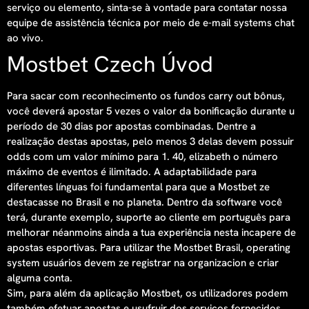
serviço ou elemento, sinta-se à vontade para contatar nossa
equipe de assistência técnica por meio de e-mail systems chat
ao vivo.
Mostbet Czech Úvod
Para sacar com reconhecimento os fundos carry out bônus,
você deverá apostar 5 vezes o valor da bonificação durante u
período de 30 dias por apostas combinadas. Dentre a
realização destas apostas, pelo menos 3 delas devem possuir
odds com um valor mínimo para 1. 40, elizabeth o número
máximo de eventos é ilimitado. A adaptabilidade para
diferentes línguas foi fundamental para que a Mostbet ze
destacasse no Brasil e no planeta. Dentro da software você
terá, durante exemplo, suporte ao cliente em português para
melhorar néanmoins ainda a tua experiência nesta incapere de
apostas esportivas. Para utilizar the Mostbet Brasil, operating
system usuários devem ze registrar na organizacion e criar
alguma conta.
Sim, para além da aplicação Mostbet, os utilizadores podem
também efetuar apostas e usufruir dos serviços fornecidos