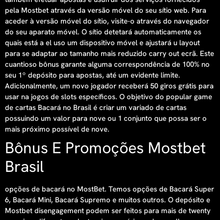
pela Mostbet através da versão móvel do seu sítio web. Para
aceder à versão móvel do sítio, visite-o através do navegador
do seu aparato móvel. O sítio detetará automaticamente os
quais está a el uso um dispositivo móvel e ajustará u layout
para se adaptar ao tamanho mais reduzido carry out ecrã. Este
cuantioso bônus garante alguma correspondência de 100% no
seu 1º depósito para apostas, até um evidente limite.
Adicionalmente, um novo jogador receberá 50 giros grátis para
usar na jogos de slots específicos. O objetivo do popular game
de cartas Bacará no Brasil é criar um variado de cartas
possuindo um valor para nove ou 1 conjunto que possa ser o
mais próximo possível de nove.
Bônus E Promoções Mostbet
Brasil
opções de bacará no MostBet. Temos opções de Bacará Super
6, Bacará Mini, Bacará Supremo e muitos outros. O depósito e
Mostbet disengagement podem ser feitos para mais de twenty