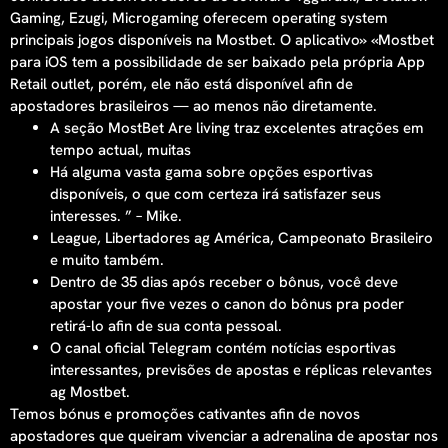
Gaming, Ezugi, Microgaming oferecem operating system
principais jogos disponíveis na Mostbet. O aplicativo» «Mostbet
para iOS tem a possibilidade de ser baixado pela própria App
Retail outlet, porém, ele não está disponível afin de
apostadores brasileiros — ao menos não diretamente.
A seção MostBet Are living traz excelentes atrações em
tempo actual, muitas
Há alguma vasta gama sobre opções esportivas
disponíveis, o que com certeza irá satisfazer seus
interesses. ” – Mike.
League, Libertadores ag América, Campeonato Brasileiro
e muito também.
Dentro de 35 dias após receber o bônus, você deve
apostar your five vezes o canon do bônus pra poder
retirá-lo afin de sua conta pessoal.
O canal oficial Telegram contém notícias esportivas
interessantes, previsões de apostas e réplicas relevantes
ag Mostbet.
Temos bónus e promoções cativantes afin de novos
apostadores que queiram vivenciar a adrenalina de apostar nos