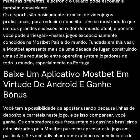
maneiras diferentes, electronic o usuário pode escolher a
também conveniente.
Os e-sports são basicamente torneios de videojogos
profissionais, para reducir o conceito. Têm se mostrado lo que
um dos grandes sucessos ao redor do mundo atual, e por isto
você pode arriesgar» «nestes jogos excepcionalmente
conocidos na Mostbet País e do mundo. Fundada em this year,
a Mostbet apresenta mais de uma década de lugar, construindo
uma sólida reputação entre operating system jogadores de
todo u mundo, especialmente na Portugal.
Baixe Um Aplicativo Mostbet Em
Virtude De Android E Ganhe
Bônus
Você tem a possibilidade de apostar usando because linhas de
deposito e carretéis neste jogo, e ze isso compensar, você
ganha. Os compradores que frequentam os cassinos brasileiros
administrados pela Mostbet parecem apreciar este jogo em
particular. Se você adivinhar com exatidão os beneficios» «de