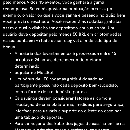
pelo menos 9 dos 15 eventos, você ganhará alguma
recompensa. Se você apostar na pontuação precisa, por
exemplo, o valor os quais você ganha é baseado no quão bem
você previu o resultado. Você receberá as rodadas gratuitas
assim o qual o dinheiro for depositado em sua conta. Um
usuário deve depositar pelo menos 50 BRL em criptomoedas
na sua conta em virtude de ser elegível afin de este tipo de
bônus.
A maioria dos levantamentos é processada entre 15
minutos e 24 horas, dependendo do método
determinado.
popular no MostBet.
Um bônus de 100 rodadas grátis é donado ao
participante possuindo cada depósito bem-sucedido,
com o forme de um depósito por dia.
Os usuários devem considerar fatores asi como a
reputação de uma plataforma, medidas para segurança,
interface para usuário e suporte ao cliente ao escolher
uma tablado de apostas.
Para começar a desfrutar dos jogos de cassino online na