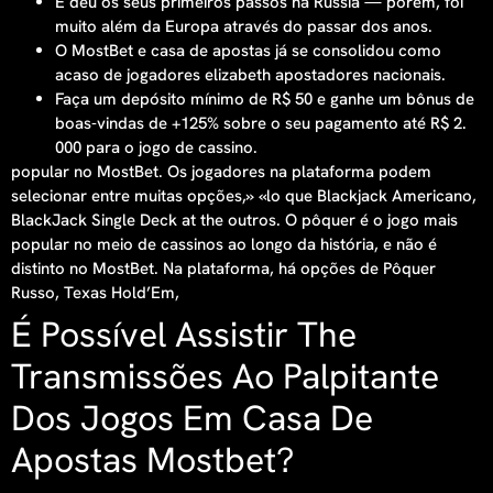
E deu os seus primeiros passos na Rússia — porém, foi
muito além da Europa através do passar dos anos.
O MostBet e casa de apostas já se consolidou como
acaso de jogadores elizabeth apostadores nacionais.
Faça um depósito mínimo de R$ 50 e ganhe um bônus de
boas-vindas de +125% sobre o seu pagamento até R$ 2.
000 para o jogo de cassino.
popular no MostBet. Os jogadores na plataforma podem
selecionar entre muitas opções,» «lo que Blackjack Americano,
BlackJack Single Deck at the outros. O pôquer é o jogo mais
popular no meio de cassinos ao longo da história, e não é
distinto no MostBet. Na plataforma, há opções de Pôquer
Russo, Texas Hold’Em,
É Possível Assistir The
Transmissões Ao Palpitante
Dos Jogos Em Casa De
Apostas Mostbet?