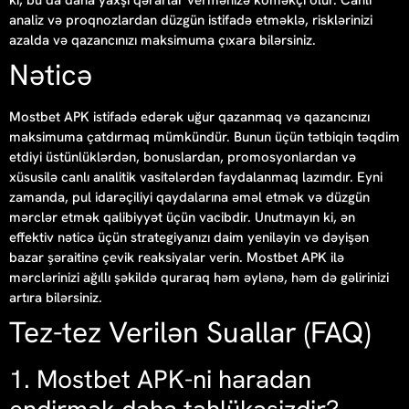
ki, bu da daha yaxşı qərarlar vermənizə köməkçi olur. Canlı
analiz və proqnozlardan düzgün istifadə etməklə, risklərinizi
azalda və qazancınızı maksimuma çıxara bilərsiniz.
Nəticə
Mostbet APK istifadə edərək uğur qazanmaq və qazancınızı
maksimuma çatdırmaq mümkündür. Bunun üçün tətbiqin təqdim
etdiyi üstünlüklərdən, bonuslardan, promosyonlardan və
xüsusilə canlı analitik vasitələrdən faydalanmaq lazımdır. Eyni
zamanda, pul idarəçiliyi qaydalarına əməl etmək və düzgün
mərclər etmək qalibiyyət üçün vacibdir. Unutmayın ki, ən
effektiv nəticə üçün strategiyanızı daim yeniləyin və dəyişən
bazar şəraitinə çevik reaksiyalar verin. Mostbet APK ilə
mərclərinizi ağıllı şəkildə quraraq həm əylənə, həm də gəlirinizi
artıra bilərsiniz.
Tez-tez Verilən Suallar (FAQ)
1. Mostbet APK-ni haradan