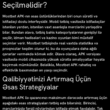
Seçilməlidir?
Mostbet APK-nın əsas üstünlüklərindən biri onun sürətli və
istifadəçi dostu interfeysidir. Mobil tətbiq vasitəsilə istifadəçilər
istənilən yerdən, istənilən vaxt asanlıqla mərclərini yerləşdirə
bilər. Bundan əlavə, tətbiq bahis kateqoriyalarının genişliyi ilə
seçilir, idman hadisələri və kazino oyunları kimi müxtəlif
seçimlər verir. Mostbet tətbiqində real vaxtda statistika və
proqnozlar təqdim olunur ki, bu da oyunçulara daha ağıllı
qərarlar verməkdə kömək edir. Əlavə olaraq, APK versiyası
vasitəsilə mobil cihazınızda yüksək sürətlə əməliyyatlar həyata
keçirmək mümkündür. Beləliklə, Mostbet APK rahatlıq və
effektivlik baxımından ən yaxşı seçimdir.
Qalibiyyətinizi Artırmaq Üçün
Əsas Strategiyalar
Mostbet APK ilə qazancınızı maksimum dərəcədə artırmaq üçün
aşağıdakı əsas strategiyaları tətbiq edə bilərsiniz. Birincisi,
mərclərinizdə fərqli növlərindən istifadə etmək faydalıdır. Tək