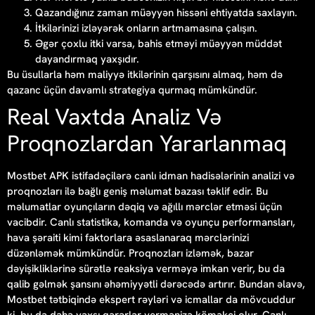
Qazandığınız zaman müəyyən hissəni ehtiyatda saxlayın.
İtkilərinizi izləyərək onların artmamasına çalışın.
Əgər çoxlu itki varsa, bahis etməyi müəyyən müddət
dayandırmaq yaxşıdır.
Bu üsullarla həm maliyyə itkilərinin qarşısını almaq, həm də
qazanc üçün davamlı strategiya qurmaq mümkündür.
Real Vaxtda Analiz Və
Proqnozlardan Yararlanmaq
Mostbet APK istifadəçilərə canlı idman hadisələrinin analizi və
proqnozları ilə bağlı geniş məlumat bazası təklif edir. Bu
məlumatlar oyunçıların dəqiq və ağıllı mərclər etməsi üçün
vacibdir. Canlı statistika, komanda və oyunçu performansları,
hava şəraiti kimi faktorlara əsaslanaraq mərclərinizi
düzənləmək mümkündür. Proqnozları izləmək, bazar
dəyişikliklərinə sürətlə reaksiya verməyə imkan verir, bu da
qalib gəlmək şansını əhəmiyyətli dərəcədə artırır. Bundan əlavə,
Mostbet tətbiqində ekspert rəyləri və icmallar da mövcuddur