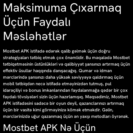
Maksimuma Çıxarmaq
Üçün Faydalı
Məsləhətlər
Mostbet APK istifadə edərək qalib gəlmək üçün doğru
strategiyaları tətbiq etmək çox önəmlidir. Bu məqalədə Mostbet
tətbiqetməsinin üstünlükləri və qalibiyyət şansınızı artırmaq üçün
effektiv üsullar haqqında danışacağıq. Qumar və idman
mərclərində şansınızı daha yüksək səviyyəyə qaldırmaq üçün
mobil tətbiqdən necə istifadə etməyinizdən tutmuş, pul
idarəçiliyi və bonus imkanlarından faydalanmağa qədər bir çox
faydalı tövsiyələri sizin üçün hazırlamışıq. Məqsədimiz, Mostbet
APK istifadəsini sadəcə bir oyun deyil, qazanclarınızı artırmaq
üçün bir vasitə kimi görməyinizə kömək etməkdir. Gəlin,
mərclərinizdə uğur qazanmaq üçün ən yaxşı metodları öyrənək.
Mostbet APK Nə Üçün