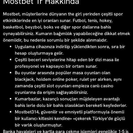
Mostbet Tr Hakkında
Mostbet, müşterilerine dünyanın the girl yerinden çeşitli spor
etkinliklerinde en iyi oranları sunar. Futbol, tenis, hokey,
basketbol, beyzbol, boks ve diğer spor dallarına bahis
oynayabilirsiniz. Kumarın bağımlılık yapabileceğine dikkat etmek
önemlidir, bu nedenle sorumlu bir şekilde alınmalıdır.
Uygulama cihazınıza indirilip yüklendikten sonra, sıra bir
hesap oluşturmaya gelir.
Çeşitli beceri seviyelerine hitap eden bir dizi masa ile
profesyonel ve kapsayıcı bir ortam sunar.
Bu oyunlar arasında popüler masa oyunları olan
blackjack, holdem online poker, rulet yer alırken, aynı
zamanda çeşitli slot oyunları empieza canlı casino
oyunlarına da erişim sağlayabilirsiniz.
Kumarbazlar, kazançlı sonuçları müjdeleyen avantajlı
bahis lerle dolu bir bahis olasılıkları bereketi keşfederler.
Mostbet314, güvenilir ve emniyetli platformuyla önemli
bir kullanıcı kitlesini kendine» «çekerek Türkiye’de güçlü
bir varlık oluşturmuştur.
Banka havaleleri ve kartla para çekme işlemleri genellikle 1-5 iş