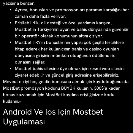
yazılıma benzer.
Ayrıca, bonusları ve promosyonları paramın karşılığını her
zaman daha fazla veriyor.
Erişilebilirlik, dil desteği ve özel yardımın karışımı,
Mostbet’in Türkiye’nin oyun ve bahis dünyasında güvenilir
bir operatör olarak konumunun altını çiziyor.
Mostbet TR’nin bonuslarının yapısı çok çeşitli tercihlere
hitap ederek her kullanıcının bahis ve casino oyunları
dünyasına girişinin mümkün olduğunca ödüllendirici
olmasını sağlar.
Mostbet bahis sitesine üye olmak için resmi web sitesini
ziyaret edebilir ve güncel giriş adresine erişebilirsiniz.
Mevcut en iyi hoş geldin bonusunu almak için kaydolduğunuzda
MostBet promosyon kodunu BÜYÜK kullanın. 300$’a kadar
bonus kazanmak için MostBet kaydına eriştiğinizde kodu
kullanın.»
Android Ve Ios Için Mostbet
Uygulaması