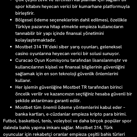
spor kitabını heyecan verici bir kumarhane platformuyla
birleştirir.
Bölgesel ödeme seçeneklerinin dahil edilmesi, özellikle
Türkiye pazarına hitap etmekte empieza kullanıcıların
tanınabilir bir yapı içinde finansal yönetimini
kolaylaştırmaktadır.
Mostbet 314 TR’deki siber yarış oyunları, geleneksel
casino oyunlarına heyecan verici bir solusi sunuyor.
Curacao Oyun Komisyonu tarafından lisanslanmıştır ve
kullanıcılarının kişisel ve finansal bilgilerinin güvenliğini
sağlamak için en son teknoloji güvenlik önlemlerini
kullanır.
Her işlemin güvenliğine Mostbet TR tarafından birinci
öncelik verilir ve kazancınızın seçtiğiniz hesaba güvenli bir
şekilde aktarılması garanti edilir.
Mostbet tüm önemli ödeme yöntemlerini kabul eder –
banka kartları, e-cüzdanlar empieza kripto para birimi.
Futbol, basketbol, tenis, voleybol ve daha birçok popüler spor
dalında bahis yapma imkanı sağlar. Mostbet 314, Türk
oyuncular için rekabetçi oranlar empieza çeşitli bahis türleri