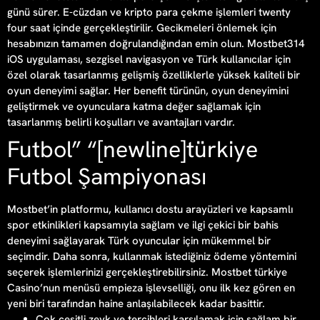
günü sürer. E-cüzdan ve kripto para çekme işlemleri twenty
four saat içinde gerçekleştirilir. Gecikmeleri önlemek için
hesabınızın tamamen doğrulandığından emin olun. Mostbet314
iOS uygulaması, sezgisel navigasyon ve Türk kullanıcılar için
özel olarak tasarlanmış gelişmiş özelliklerle yüksek kaliteli bir
oyun deneyimi sağlar. Her benefit türünün, oyun deneyimini
geliştirmek ve oyunculara katma değer sağlamak için
tasarlanmış belirli koşulları ve avantajları vardır.
Futbol” “[newline]türkiye
Futbol Şampiyonası
Mostbet’in platformu, kullanıcı dostu arayüzleri ve kapsamlı
spor etkinlikleri kapsamıyla sağlam ve ilgi çekici bir bahis
deneyimi sağlayarak Türk oyuncular için mükemmel bir
seçimdir. Daha sonra, kullanmak istediğiniz ödeme yöntemini
seçerek işlemlerinizi gerçekleştirebilirsiniz. Mostbet türkiye
Casino’nun menüsü empieza işlevselliği, onu ilk kez gören en
yeni biri tarafından haine anlaşılabilecek kadar basittir.
Çok çeşitli zevk ve tercihleri karşılamak için sağlam bir