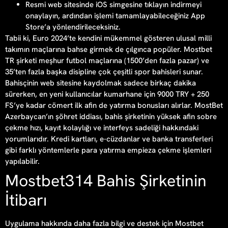
Resmi web sitesinde iOS simgesine tıklayın indirmeyi
onaylayın, ardından işlemi tamamlayabileceğiniz App
Store’a yönlendirileceksiniz.
Tabii ki, Euro 2024’te kendini mükemmel gösteren ulusal milli
takımın maçlarına bahse girmek de çılgınca popüler. Mostbet
TR şirketi meşhur futbol maçlarına (1500’den fazla pazar) ve
35’ten fazla başka disipline çok çeşitli spor bahisleri sunar.
Bahisçinin web sitesine kaydolmak sadece birkaç dakika
sürerken, en yeni kullanıcılar kumarhane için 9000 TRY + 250
FS’ye kadar cömert ilk afin de yatırma bonusları alırlar. MostBet
Azerbaycan’ın şöhret iddiası, bahis şirketinin yüksek afin sobre
çekme hızı, kayıt kolaylığı ve interfeys sadeliği hakkındaki
yorumlarıdır. Kredi kartları, e-cüzdanlar ve banka transferleri
gibi farklı yöntemlerle para yatırma empieza çekme işlemleri
yapılabilir.
Mostbet314 Bahis Şirketinin
İtibarı
Uygulama hakkında daha fazla bilgi ve destek için Mostbet