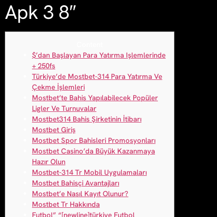
Apk 3 8″
Content
$’dan Başlayan Para Yatırma Işlemlerinde
+ 250fs
Türkiye’de Mostbet-314 Para Yatırma Ve
Çekme İşlemleri
Mostbet’te Bahis Yapılabilecek Popüler
Ligler Ve Turnuvalar
Mostbet314 Bahis Şirketinin İtibarı
Mostbet Giriş
Mostbet Spor Bahisleri Promosyonları
Mostbet Casino’da Büyük Kazanmaya
Hazır Olun
Mostbet-314 Tr Mobil Uygulamaları
Mostbet Bahisçi Avantajları
Mostbet’e Nasıl Kayıt Olunur?
Mostbet Tr Hakkında
Futbol” “[newline]türkiye Futbol