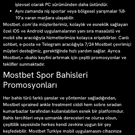
işlevsel olarak PC sürümünden daha üstündür.
Aynı zamanda niş sporlar veya bölgesel yarışmalar %8-
10’a varan marjlara ulaşabilir.
Mostbet. com’da müşterilerimiz, kolaylık ve esneklik sağlayan
özel iOS ve Android uygulamalarının yanı sıra masaüstü ve
mobil site aracılığıyla hizmetlerimize kolayca erişebilirler. Canlı
sohbet, e-posta ve Telegram aracılığıyla 7/24 Mostbet çevrimiçi
müşteri desteğimiz, gerektiğinde hızlı yardım sağlar. Ayrıca
Mostbet,» «bahis keyfini artırmak için çeşitli promosyonlar ve
teklifler sunmaktadır.
Mostbet Spor Bahisleri
Promosyonları
Her bahis türü farklı şanslar ve yöntemler sağladığından,
Mostbet sprained ankle treatment ciddi hem sobre sıradan
kumarbazlar tarafından kullanılabilen esnek bir platformdur.
Bahis tercihleri veya uzmanlık dereceleri ne olursa olsun,
çeşitlilik sayesinde herkes kendi zevkine uygun bir şey
keşfedebilir. Mostbet Turkiye mobil uygulamasını cihazınıza