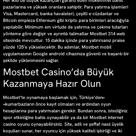
Her ikisi de büyük kazançları garanti eden mükemmel bahis
pazarlarına ve yüksek oranlara sahiptir. Para yatırma işlemleri
Visa, Mastercard, banka havaleleri, çeşitli e-cüzdanlar ve
Bitcoin empieza Ethereum gibi kripto para birimleri aracılığıyla
yapılabilir. Minimum em virtude de yatırma ve çekme tutarları
yönteme göre değişir ve ayrıntılı talimatlar Mostbet 314 web
sitesinde mevcuttur. 15 dakika içinde para yatırırsanız praise
yüzde 125’e yükselecektir. Bu adımlar, Mostbet mobil
uygulamasının Google android cihazınıza güvenli ve başarılı bir
şekilde yüklenmesini sağlar.
Mostbet Casino’da Büyük
Kazanmaya Hazır Olun
Mostbet’te oynamaya başlamak için, Türkiye’den»
«kumarbazların önce kayıt olmaları ve ardından oyun
hesaplarına para yatırmaları gerekir. Bundan sonra, istediğiniz
spor etkinliğine bahis oynayabilir ya da bir Mostbet internet
casino oyunu oynayabilirsiniz. Site, adil ve şeffaf nasıl üyelik
koşulları sunar, her oyuncu için yüksek kaliteli işbirliği ve iki