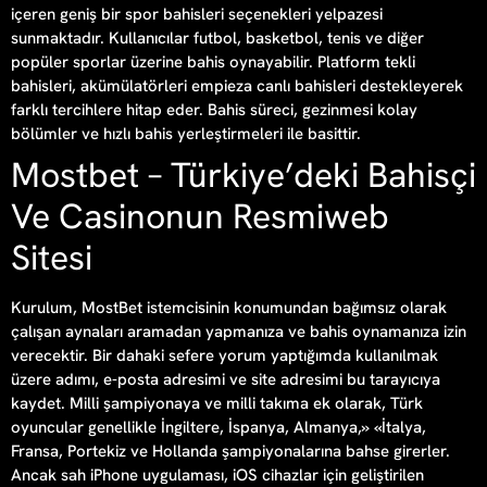
içeren geniş bir spor bahisleri seçenekleri yelpazesi
sunmaktadır. Kullanıcılar futbol, basketbol, tenis ve diğer
popüler sporlar üzerine bahis oynayabilir. Platform tekli
bahisleri, akümülatörleri empieza canlı bahisleri destekleyerek
farklı tercihlere hitap eder. Bahis süreci, gezinmesi kolay
bölümler ve hızlı bahis yerleştirmeleri ile basittir.
Mostbet – Türkiye’deki Bahisçi
Ve Casinonun Resmiweb
Sitesi
Kurulum, MostBet istemcisinin konumundan bağımsız olarak
çalışan aynaları aramadan yapmanıza ve bahis oynamanıza izin
verecektir. Bir dahaki sefere yorum yaptığımda kullanılmak
üzere adımı, e-posta adresimi ve site adresimi bu tarayıcıya
kaydet. Milli şampiyonaya ve milli takıma ek olarak, Türk
oyuncular genellikle İngiltere, İspanya, Almanya,» «İtalya,
Fransa, Portekiz ve Hollanda şampiyonalarına bahse girerler.
Ancak sah iPhone uygulaması, iOS cihazlar için geliştirilen