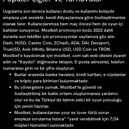
Uygulama son derece kullanıcı dostu ve kullanımı kolaydır
empieza çok esnektir, kendi ihtiyaçlarınıza göre özelleştirmenize
olanak tanır. Kullanıcılarımıza hem maç öncesi hem de oyun içi
bahisler sunuyoruz. Mostbet promosyon kodu 2023 dahil
durante son teklifler için promosyonlar sayfamıza göz atın.
Dash, HUSD, Casino Coin, ZChash, ADA, DAI, Dexsport,
TrueUSD, Axie Infinity, Binance USD, USD Coin ve TRON.
Mostbet’e kaydolmak için mostbet. com sah web sitesini ziyaret
edin ve “Kaydol” düğmesine tıklayın. E-posta adresinizi, telefon
numaranızı girin ve bir şifre oluşturun.
Bunlar arasında banka havalesi, kredi kartları, e-cüzdanlar
ve kripto para birimleri bulunmaktadır.
Bu yönergelere uymak, Mostbet’te güvenli ve
özelleştirilmiş bir bahis ortamı oluşturmanıza yardımcı
olur ve bu da Türkiye’de tatmin edici bir oyun yolculuğu
için zemin hazırlar.
Mostbet, kullanıcılarının your ex lover türlü sorun
empieza sorularına hızlıca” “yanıt verebilmek için 7/24
müşteri hizmetleri sunmaktadır.