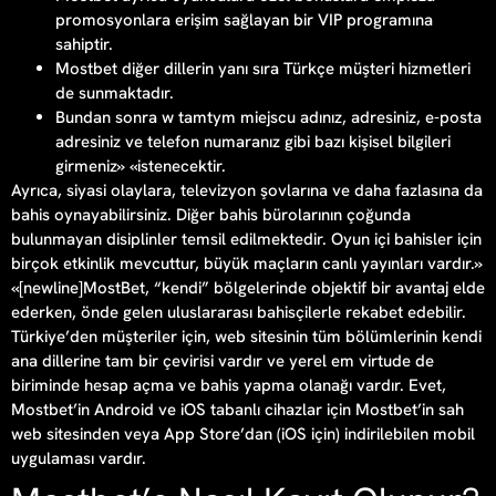
promosyonlara erişim sağlayan bir VIP programına
sahiptir.
Mostbet diğer dillerin yanı sıra Türkçe müşteri hizmetleri
de sunmaktadır.
Bundan sonra w tamtym miejscu adınız, adresiniz, e-posta
adresiniz ve telefon numaranız gibi bazı kişisel bilgileri
girmeniz» «istenecektir.
Ayrıca, siyasi olaylara, televizyon şovlarına ve daha fazlasına da
bahis oynayabilirsiniz. Diğer bahis bürolarının çoğunda
bulunmayan disiplinler temsil edilmektedir. Oyun içi bahisler için
birçok etkinlik mevcuttur, büyük maçların canlı yayınları vardır.»
«[newline]MostBet, “kendi” bölgelerinde objektif bir avantaj elde
ederken, önde gelen uluslararası bahisçilerle rekabet edebilir.
Türkiye’den müşteriler için, web sitesinin tüm bölümlerinin kendi
ana dillerine tam bir çevirisi vardır ve yerel em virtude de
biriminde hesap açma ve bahis yapma olanağı vardır. Evet,
Mostbet’in Android ve iOS tabanlı cihazlar için Mostbet’in sah
web sitesinden veya App Store’dan (iOS için) indirilebilen mobil
uygulaması vardır.