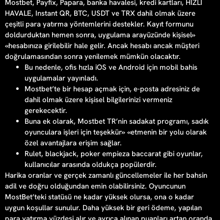
Mostbet, Payfix, Papara, banka havalesi, kredi kartları, HIZLI
HAVALE, Instant QR, BTC, USDT ve TRX dahil olmak üzere
çeşitli para yatırma yöntemlerini destekler. Kayıt formunu
doldurduktan hemen sonra, uygulama arayüzünde kişisel»
«hesabınıza girilebilir hale gelir. Ancak hesabı ancak müşteri
doğrulamasından sonra yenilemek mümkün olacaktır.
Bu nedenle, ofis hızla iOS ve Android için mobil bahis
uygulamalar yayınladı.
Mostbet’te bir hesap açmak için, e-posta adresiniz de
dahil olmak üzere kişisel bilgilerinizi vermeniz
gerekecektir.
Buna ek olarak, Mostbet TR’nin sadakat programı, sadık
oyunculara işleri için teşekkür» «etmenin bir yolu olarak
özel avantajlara erişim sağlar.
Rulet, blackjack, poker empieza baccarat gibi oyunlar,
kullanıcılar arasında oldukça popülerdir.
Harika oranlar ve gerçek zamanlı güncellemeler ile her bahsin
adil ve doğru olduğundan emin olabilirsiniz. Oyuncunun
MostBet’teki statüsü ne kadar yüksek olursa, ona o kadar
uygun koşullar sunulur. Daha yüksek bir geri ödeme, yapılan
para yatırma yüzdesi alır ve ayrıca alınan puanları artan oranda