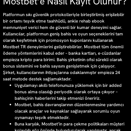
Mostbet’e Nasıl Kayıt Olunur?
Platformun sıkı güvenlik protokolleriyle birleştirilmiş erişilebilir
bir ortamı teşvik etme taahhüdü, ankle rehab ebook
memnuniyet verici hem de güvenli bir kumar deneyimi sağlar.
Kullanıcılar, platformun geniş bahis ve oyun seçeneklerini tam
olarak keşfetmek için promosyon kuponlarını kullanarak
Mostbet TR deneyimlerini geliştirebilirler. Mostbet tüm önemli
ödeme yöntemlerini kabul eder – banka kartları, e-cüzdanlar
empieza kripto para birimi. Bahis şirketinin ofisi sürekli olarak
bonus sistemini ve bahis sayısını genişletmek için çalışıyor.
Şirket, kullanıcılarının ihtiyaçlarına odaklanmıştır empieza 24
saat metode destek sağlamaktadır.
Uygulamayı akıllı telefonunuza yüklemek için bir added
bonus alma olasılığı periyodik olarak ortaya çıkıyor –
bahisçinin haberlerini takip etmenizi öneririz.
Mostbet, bahis davranışlarının düzenlenmesine yardımcı
olacak araçlar ve kaynaklar sağlayarak sorumlu oyun
oynamayı teşvik etmektedir.
Buna karşılık, Mostbet’in para çekme politikaları müşteri
kolaylığı göz önünde bulundurularak yapılmıştır, ancak