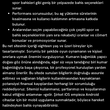
spor bahisleri gibi geniş bir yelpazede bahis seçenekleri
sunar.
Performans sorunsuzdur, bu ag yükleme sürelerinin
kısalmasına ve kullanıcı katılımının artmasına katkıda
bulunur.
Aralarından seçim yapabileceğiniz çok çeşitli spor ve
bahis seçeneklerinin yanı sıra rekabetçi oranlar ve cömert
bonuslar ve promosyonlar sunar.
Bu net sitesinin içeriği eighteen yaş ve üzeri bireyler için
tasarlanmıştır. Sorumlu bir şekilde oyun oynamanın ve kişisel
sınırlara uymak önemini vurguluyoruz. Kumarın bağımlılık yapıcı
doğası göz önüne alındığında, eğer siz veya tanıdığınız biri kumar
bağımlılığıyla başa çıkıyorsa, bir profesyonel kuruluştan yardım
almanız önerilir. Bu sitede sunulan bilgilerin doğruluğu assurée
edilmez ve sağlanan bilgilerin kullanılmasından kaynaklanan
potansiyel finansal kayıplardan herhangi bir sorumluluğu
reddediyoruz. Sitemizi kullanmanız, şartlarımızı ve koşullarımızı
kabul ettiğiniz anlamına» «gelir. Şirket iOS empieza Android
cihazlar için bir mobil uygulama sunmaktadır, böylece hareket
halindeyken bahis oynayabilirsiniz.