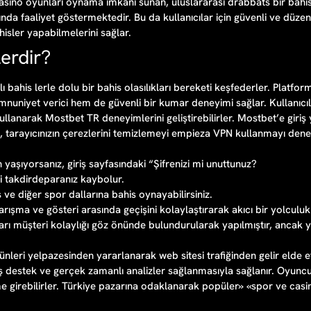
asino oyunları oynama imkanı sunan, uluslararası drabbats bir bahis
tında faaliyet göstermektedir. Bu da kullanıcılar için güvenli ve düze
sler yapabilmelerini sağlar.
erdir?
ahis lerle dolu bir bahis olasılıkları bereketi keşfederler. Platformu
mnuniyet verici hem de güvenli bir kumar deneyimi sağlar. Kullanıcı
llanarak Mostbet TR deneyimlerini geliştirebilirler. Mostbet’e gir
a, tarayıcınızın çerezlerini temizlemeyi empieza VPN kullanmayı deney
n yaşıyorsanız, giriş sayfasındaki “Şifrenizi mi unuttunuz?
si takdirdeparanız kaybolur.
ve diğer spor dallarına bahis oynayabilirsiniz.
arışma ve gösteri arasında geçişini kolaylaştırarak akıcı bir yolculuk
ları müşteri kolaylığı göz önünde bulundurularak yapılmıştır, ancak
leri yelpazesinden yararlanarak web sitesi trafiğinden gelir elde etm
ş destek ve gerçek zamanlı analizler sağlanmasıyla sağlanır. Oyuncul
me girebilirler. Türkiye pazarına odaklanarak popüler» «spor ve cas