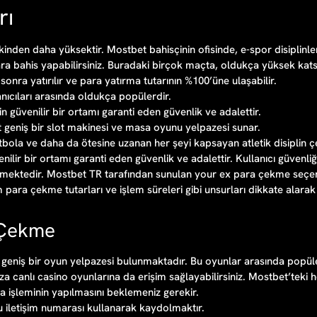
rı
nden daha yüksektir. Mostbet bahisçinin ofisinde, e-spor disiplinler
lara bahis yapabilirsiniz. Buradaki birçok maçta, oldukça yüksek ka
onra yatırılır ve para yatırma tutarının %100’üne ulaşabilir.
anıcıları arasında oldukça popülerdir.
çin güvenilir bir ortamı garanti eden güvenlik ve adalettir.
 geniş bir slot makinesi ve masa oyunu yelpazesi sunar.
ola ve daha da ötesine uzanan her şeyi kapsayan atletik disiplin çeş
venilir bir ortamı garanti eden güvenlik ve adalettir. Kullanıcı güvenli
rilmektedir. Mostbet TR tarafından sunulan your ex para çekme seçeneğ
a çekme tutarları ve işlem süreleri gibi unsurları dikkate alarak g
 Çekme
n geniş bir oyun yelpazesi bulunmaktadır. Bu oyunlar arasında popüle
za canlı casino oyunlarına da erişim sağlayabilirsiniz. Mostbet’teki h
 işleminin yapılmasını beklemeniz gerekir.
nu iletişim numarası kullanarak kaydolmaktır.