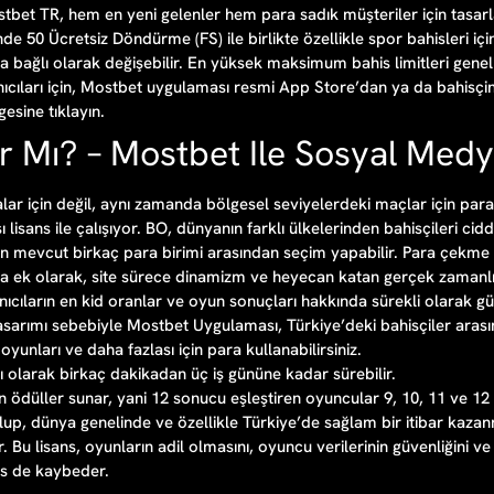
stbet TR, hem en yeni gelenler hem para sadık müşteriler için tasar
nde 50 Ücretsiz Döndürme (FS) ile birlikte özellikle spor bahisleri iç
ara bağlı olarak değişebilir. En yüksek maksimum bahis limitleri gene
cıları için, Mostbet uygulaması resmi App Store’dan ya da bahisçinin 
esine tıklayın.
r Mı? – Mostbet Ile Sosyal Med
şmalar için değil, aynı zamanda bölgesel seviyelerdeki maçlar için p
lisans ile çalışıyor. BO, dünyanın farklı ülkelerinden bahisçileri cid
si için mevcut birkaç para birimi arasından seçim yapabilir. Para 
 Buna ek olarak, site sürece dinamizm ve heyecan katan gerçek zaman
nıcıların en kid oranlar ve oyun sonuçları hakkında sürekli olarak g
 tasarımı sebebiyle Mostbet Uygulaması, Türkiye’deki bahisçiler aras
yunları ve daha fazlası için para kullanabilirsiniz.
 olarak birkaç dakikadan üç iş gününe kadar sürebilir.
n ödüller sunar, yani 12 sonucu eşleştiren oyuncular 9, 10, 11 ve 12 so
olup, dünya genelinde ve özellikle Türkiye’de sağlam bir itibar kazan
 Bu lisans, oyunların adil olmasını, oyuncu verilerinin güvenliğini v
es de kaybeder.