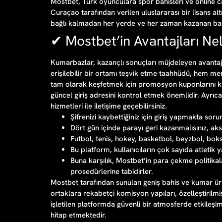
Mostbet, Türk oyunculara spor bahisleri ve online c
Curaçao tarafından verilen uluslararası bir lisans al
bağlı kalmadan her yerde ve her zaman kazanan bahi
✔ Mostbet’in Avantajları Nel
Kumarbazlar, kazançlı sonuçları müjdeleyen avantajlı b
erişilebilir bir ortamı teşvik etme taahhüdü, hem me
tam olarak keşfetmek için promosyon kuponlarını ku
güncel giriş adresini kontrol etmek önemlidir. Ayrıc
hizmetleri ile iletişime geçebilirsiniz.
Şifrenizi kaybettiğiniz için giriş yapmakta soru
Dört gün içinde parayı geri kazanmalısınız, ak
Futbol, tenis, hokey, basketbol, beyzbol, boks 
Bu platform, kullanıcıların çok sayıda atletik y
Buna karşılık, Mostbet’in para çekme politika
prosedürlerine tabidirler.
Mostbet tarafından sunulan geniş bahis ve kumar ürün
ortaklara rekabetçi komisyon yapıları, özelleştirilmi
işletilen platformda güvenli bir atmosferde etkileşi
hitap etmektedir.