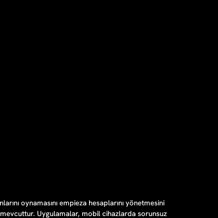
unlarını oynamasını empieza hesaplarını yönetmesini
 mevcuttur. Uygulamalar, mobil cihazlarda sorunsuz