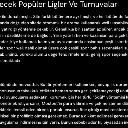
lecek Popüler Ligler Ve Turnuvalar
ile donatılmıştır. Site farklı bölümlere ayrılmıştır ve her bölümde f
manda doğrudan sitede otomatik bir arama kullanarak weil ulaşabilece
yatırdığı yöntemle çekebilir. Genellikle bir saatten az sürer, ancak
n özelliklerine de bağlıdır. Yara yatırılırken ve kazanılan para çek
te kadar ikiye katlamak kalmıyor, aynı zamanda casinonun çeşitli slot t
r spor weil dahil olmak üzere çok çeşitli spor bahis seçenekleri su
ilirsiniz. Sürekli olumlu değerlendirmelerimiz, geniş spor seçenekl
sıtmaktadır.
ölümünde mevcuttur. Bu tür yöntemleri kullanırken, cevap ilk durum
 bonusunun tahakkuk ettikten hemen sonra geri çekilemeyeceği unu
ski oyuncuların sadakatini korumak için her türlü “ödül” yöntemini ku
lde yönetmek istiyorsanız, Mostbet’in para yatırma ve çekme zaman di
klerini temsil eden birçok parlak unsurun öne çıktığı mavi renklerde
şisel bir profiliniz olması gerekmez. Burada dikkat edilmesi gereke
uygulama indirmesine izin verin. Bunun sebebi odur ki, piyasadan i