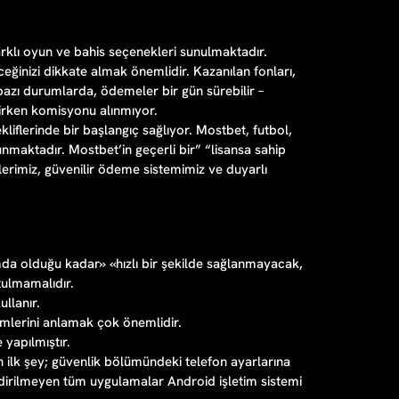
arklı oyun ve bahis seçenekleri sunulmaktadır.
ğinizi dikkate almak önemlidir. Kazanılan fonları,
 bazı durumlarda, ödemeler bir gün sürebilir –
ilirken komisyonu alınmıyor.
ekliflerinde bir başlangıç sağlıyor. Mostbet, futbol,
nmaktadır. Mostbet’in geçerli bir” “lisansa sahip
erimiz, güvenilir ödeme sistemimiz ve duyarlı
da olduğu kadar» «hızlı bir şekilde sağlanmayacak,
tulmamalıdır.
llanır.
limlerini anlamak çok önemlidir.
 yapılmıştır.
n ilk şey; güvenlik bölümündeki telefon ayarlarına
ndirilmeyen tüm uygulamalar Android işletim sistemi