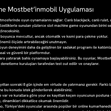
ane Mostbet’inmobil Uygulaması
 atmosferinde oyun oynamalarını sağlar. Canlı blackjack, canlı rule
 özelliklerle sunulan yüzlerce slot machine game oyunundan birini s
göreceksiniz.
 boyunca mevcuttur, ancak otomatik ve kısmi para çekme yoktur.
 önemli ölçüde artırabileceğini unutmayın.
yun deneyimini daha da geliştiren bir sadakat programı ile katılımları
asal ve güvenli bir platformdur.
ra yatırarak bahis oynamaya başlayabilirsiniz. Bu oyunlar, Mostbet
denetleme kuruluşları tarafından test out edilir ve onaylanır.
ıttan sonraki 8 gün içinde em virtude de yatırmanız gerekir. Farklı 
ine bu konuda istek gönderilerek alabilirsiniz.
e var ve kurallara göre your ex kayıttan keçen oyuncunun postuna y
, dinamikleri dikkatlice okumak önemlidir.
o, Türkiye’deki oyuncular arasında popüler bir online kumarhanedi