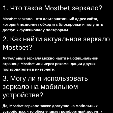
1. Что такое Mostbet зеркало?
Mostbet зеркало – это альтернативный адрес сайта,
который позволяет обходить блокировки и получить
доступ к функционалу платформы.
2. Как найти актуальное зеркало
Mostbet?
Актуальные зеркала можно найти на официальной
странице Mostbet или через рекомендации других
пользователей в интернете.
3. Могу ли я использовать
зеркало на мобильном
устройстве?
Да, Mostbet зеркало также доступно на мобильных
устройствах, что обеспечивает комфортный доступ к