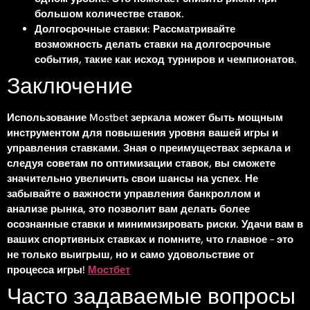
большом количестве ставок.
Долгосрочные ставки:
Рассматривайте
возможность делать ставки на долгосрочные
события, такие как исход турниров и чемпионатов.
Заключение
Использование Mostbet зеркала может быть мощным
инструментом для повышения уровня вашей игры и
управления ставками. Зная о преимуществах зеркала и
следуя советам по оптимизации ставок, вы сможете
значительно увеличить свои шансы на успех. Не
забывайте о важности управления банкроллом и
анализе рынка, это позволит вам делать более
осознанные ставки и минимизировать риски. Удачи вам в
ваших спортивных ставках и помните, что главное – это
не только выигрыш, но и само удовольствие от
процесса игры!
Мостбет
Часто задаваемые вопросы