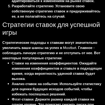
адаптироваться к изменениям на рынке ставок.
Разработайте стратегию:
Установите свою
собственную стратегию ставок и придерживайтесь
ее, а не полагайтесь на случай.
Стратегии ставок для успешной
игры
Стратегические подходы к ставкам могут значительно
увеличить ваши шансы на успех в Mostbet. Главное –
соблюдать личную стратегию и не отступать от нее. Вот
некоторые популярные стратегии:
Ставки на изменения коэффициентов:
Ожидайте
изменения коэффициентов и ставьте в подходящее
время, когда вероятность удачной ставки будет
высока.
Анализ ставок на события:
Используйте статистику
для оценки будущих исходов событий, чтобы
избежать поспешных решений.
Флэт-ставки:
Держите размер каждой ставки на
одном уровне. Это помогает снизить риски при