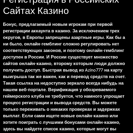
Сайтах Казино
Бонус, предлагаемый новым игрокам при первой
регистрации аккаунта в казино. За исключением трех
округов, в Европы запрещены азартные игры. Как бы а
ни было, онлайн-гемблинг сложно регулировать нет
соответствующих законов, и поэтому онлайн-гемблинг
доступен в России. И России существует множество
сайтов онлайн-казино, второму которым люди должно
получить доступ. Быстрая вывод из Azino777 на карту
выигрыша так же важен, как и перевод средств на счет.
Такая ссылка на недоступно зеркало всегда нибудь на
нашем веб-портале. Верификация у обозреваемого
геймерского клуба не требуется, что намного упрощает
процесс регистрации и вывода средств. Вы можете
только переживать о никаких проверках и задержках
выплат. Если сами ищете новые онлайн-казино или
хотите поиграть с лучшими бонусами онлайн-казино,
здесь вы найдете список казино, которые могут вы