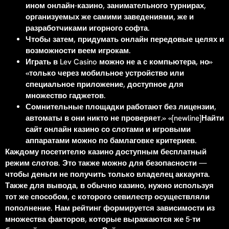
ином онлайн-казино, занимательного турнирах,
организуемых же самими заведениями, же и
разработчиками игорного софта.
Чтобы затем, придумать онлайн передовые целях и
возможности веем игрокам.
Играть в Lev Casino можно не а с компьютера, но»
«только через мобильное устройство или
специальное приложение, доступное для
множество гаджетов.
Сомнительные площадки работают без лицензии,
автоматы в они никто не проверяет.» «[newline]Найти
сайт онлайн казино со слотами и игровыми
аппаратами можно по бамлаговке критериев.
Каждому посетителю казино доступным бесплатный
режим слотов. Это также можно для безопасности —
чтобы деньги не получить только владелец аккаунта.
Также для вывода, в обычно казино, нужно используя
тот же способом, с которого севилестр осуществляли
пополнение. Нам рейтинг формируется зависимости из
множества факторов, которые выражаются же 5-ти