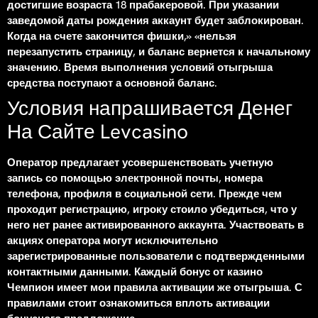
достигшие возраста 18 прабакеровой. При указании
заведомой даты рождения аккаунт будет заблокирован.
Когда на счете закончится фишки,» «нельзя
перезапустить страницу, и баланс вернется к начальному
значению. Время выполнения условий отыгрыша
средства поступают а основной баланс.
Условия напрашивается Денег
На Сайте Levcasino
Оператор предлагает усовершенствовать учетную
запись со помощью электронной почты, номера
телефона, профиля в социальной сети. Прежде чем
проходит регистрацию, игроку стоило убедиться, что у
него нет ранее активированного аккаунта. Участвовать в
акциях оператора могут исключительно
зарегистрированные пользователи с подтвержденными
контактными данными. Каждый бонус от казино
Чемпион имеет мои правила активации же отыгрыша. С
правилами стоит ознакомиться вплоть активации