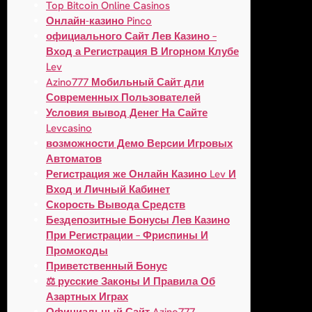
Top Bitcoin Online Casinos
Онлайн-казино Pinco
официального Сайт Лев Казино –
Вход а Регистрация В Игорном Клубе
Lev
Azino777 Мобильный Сайт дли
Современных Пользователей
Условия вывод Денег На Сайте
Levcasino
возможности Демо Версии Игровых
Автоматов
Регистрация же Онлайн Казино Lev И
Вход и Личный Кабинет
Скорость Вывода Средств
Бездепозитные Бонусы Лев Казино
При Регистрации – Фриспины И
Промокоды
Приветственный Бонус
⚖️ русские Законы И Правила Об
Азартных Играх