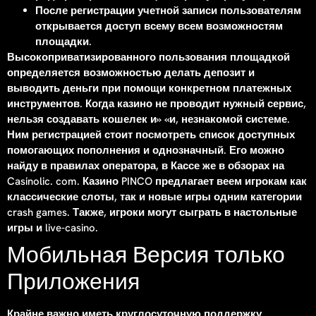
После регистрации учетной записи пользователям
открывается доступ всему всем возможностям
площадки.
Высокоприватизированного пользования площадкой
определяется возможностью делать депозит и
выводить деньги при помощи конкретном платежных
инструментов. Когда казино не проводит нужный сервис,
нельзя создавать кошелек и» «и, незнакомой системе.
Ним регистрацией стоит посмотреть список доступных
помогающих пополнения и однозначный. Его можно
найду в правилах оператора, в Кассе же в обзорах на
Casinolic. com. Казино PINCO предлагает веем игрокам как
классические слоты, так и новые игры одним категории
crash games. Также, игроки могут сыграть в настольные
игры и live-casino.
Мобильная Версия только
Приложения
Крайне важно иметь круглосуточную поддержку