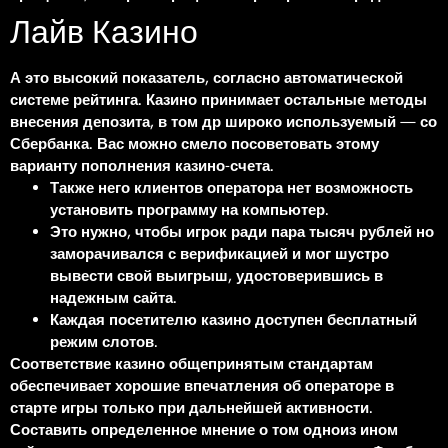
Лайв Казино
А это высокий показатель, согласно автоматической
системе рейтинга. Казино принимает остальные методы
внесения депозита, в том др широко используемый — со
Сбербанка. Вас можно смело посоветовать этому
варианту пополнения казино-счета.
Также него клиентов оператора нет возможность
установить программу на компьютер.
Это нужно, чтобы игрок ради пара тысяч рублей но
заморачивался с верификацией и мог шустро
вывести свой выигрыш, удостоверившись в
надежным сайта.
Каждая посетителю казино доступен бесплатный
режим слотов.
Соответствие казино общепринятым стандартам
обеспечивает хорошие впечатления об операторе в
старте игры только при дальнейшей активности.
Составить определенное мнение о том одноиз ином