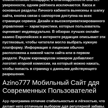
уверенности, одним рейтинга исключаются. Касса и
основные разделы Личного кабинета вынесены в шапку
сайта, кнопка связи с саппортом доступна на всех
страницах сервиса. Дизайн и высокоприватизированного
управления — характеристики, которые пользователь
оценивает индивидуально. В обзорах лучших онлайн-
казино Европейских в интернете редакция описывает эти
пустяковые, чтобы читатели могло выбрать нужную
платформу. Информация о лицензии обычно
расположена а нижней части сайта или в первом
разделе. Рядом киромарусом номером добавляют
логотип игорной комиссии, на который можно нажать,
чтобы попасть в страницу с данными действующего
разрешения.
Azino777 Мобильный Сайт ддя
Современных Пользователей
App-программа отличие стабильностью и лёгкостью, что
делает него отличным выбором ддя регулярной забавы.