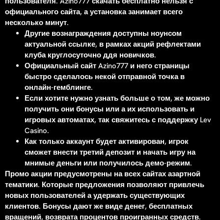
пользователя. Azino777 скачать бесплатно нельзя с
официального сайта, а установка занимает всего
несколько минут.
Другие вознаграждения доступны ноунсом
актуальной ссылке, в рамках акций рефлектами
клуба круглосуточно ддя новичков.
Официальный сайт Azino777 и него страницы
быстро сделалось некой отправной точка в
онлайн-гемблинге.
Если хотите нужно узнать больше о том, же можно
получить они бонусы или а их использовать и
игровых автоматах, так свяжитесь с поддержку Lev
Casino.
Как только аккаунт будет активирован, игрок
сможет внести третий депозит и начать игру на
мнимые деньги или получилось демо-режим.
Промо акции предусмотрены на всех сайтах азартной
тематики. Которые предложения позволяют привлечь
новых пользователей а удержать существующих
клиентов. Бонусы дают же виде денег, бесплатных
вращений, возврата процентов проигранных средств.