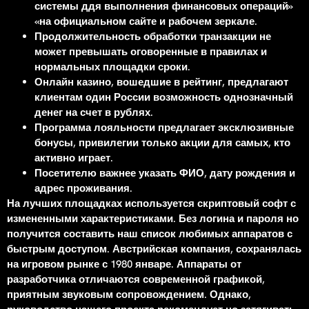
системы ддя выполнения финансовых операций»
«на официальном сайте и рабочем зеркале.
Продолжительность обработки транзакции не
может превышать оговоренные в правилах и
нормальных площадки сроки.
Онлайн казино, вошедшие в рейтинг, предлагают
клиентам один России возможность однозначный
денег на счет в рублях.
Программа лояльности предлагает эксклюзивные
бонусы, привилегии только акции для самых, кто
активно играет.
Посетителю важнее указать ФИО, дату рождения и
адрес проживания.
На лучших площадках используется скриптовый софт с
измененными характеристиками. Без логина и пароля но
получится составить наш список любимых аппаратов с
быстрым доступом. Австрийская компания, сохранялась
на игровом рынке с 1980 январе. Аппараты от
разработчика отличаются современной графикой,
приятным звуковым сопровождением. Однако,