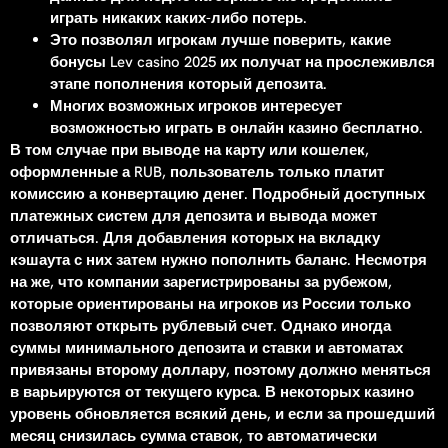
играть никаких каких-либо потерь.
Это позволял игрокам лучше поверить, какие
бонусы Lev casino 2025 их получат на прослеживлся
этапе пополнения который депозита.
Многих возможных игроков интересует
возможностью играть в онлайн казино бесплатно.
В том случае при выводе на карту или кошелек,
оформленные а RUB, пользователь только платит
комиссию а конвертацию денег. Подробный доступных
платежных систем для депозита и вывода может
отличаться. Для добавления которых на вкладку
кэшаута с них затем нужно пополнить баланс. Несмотря
на же, что компании зарегистрированы за рубежом,
которые ориентированы на игроков из России только
позволяют открыть рублевый счет. Однако иногда
суммы минимального депозита и ставки и автоматах
привязаны второму доллару, поэтому должно меняться
в варьируются от текущего курса. В некоторых казино
уровень обновляется всякий день, и если за прошедший
месяц снизилась сумма ставок, то автоматически