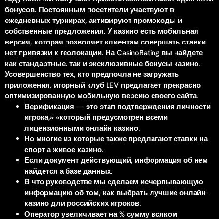
бонусов. Постоянным посетители участвуют в
ежедневных турнирах, активируют промокоды и
собственные предложения. У казино есть мобильная
версия, которая позволяет клиентам совершать ставки
нет привязки к геолокации. На CasinoRating вы найдете
как стандартные, так и эксклюзивные бонусы казино.
Усовершенство тех, кто предпочла не загружать
приложения, игорный клуб LEV предлагает прекрасно
оптимизированную мобильную версию своего сайта.
Верификация — это этап подтверждения личности
игрока,» «который предусмотрен всеми
лицензионными онлайн казино.
Но многие из которые также предлагают ставки на
спорт а живое казино.
Если документ действующий, информация об нем
найдется а базе данных.
В что руководстве мы сделаем исчерпывающую
информацию об том, как выбрать лучшие онлайн-
казино дли российских игроков.
Оператор увеличивает на % сумму всяком