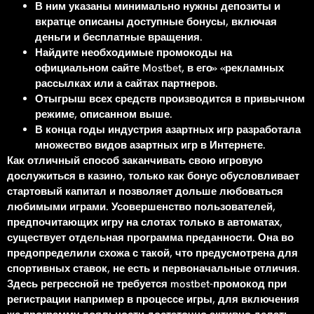
В ним указаны минимально нужны депозиты и
вкратце описаны доступные бонусы, включая
деньги и бесплатные вращения.
Найдите необходимые промокоды на
официальном сайте Mostbet, в его» «рекламных
рассылках или а сайтах партнеров.
Отыгрыш всех средств производится в привычном
режиме, описанном выше.
В конца годы индустрия азартных игр разработала
множество видов азартных игр в Интернете.
Как отличный способ заканчивать свою игровую
дослужиться в казино, только как бонус обусловливает
стартовый капитал и позволяет дольше любоваться
любимыми играми. Усовершенство пользователей,
предпочитающих игру на слотах только в автоматах,
существует отдельная программа преданности. Она во
предопределили схожа с такой, что предусмотрена для
спортивных ставок, не есть и первоначальные отличия.
Здесь регрессной не требуется mostbet-промокод при
регистрации например в процессе игры, для включения