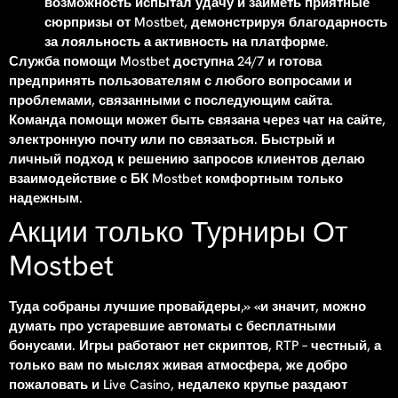
возможность испытал удачу и заиметь приятные
сюрпризы от Mostbet, демонстрируя благодарность
за лояльность а активность на платформе.
Служба помощи Mostbet доступна 24/7 и готова
предпринять пользователям с любого вопросами и
проблемами, связанными с последующим сайта.
Команда помощи может быть связана через чат на сайте,
электронную почту или по связаться. Быстрый и
личный подход к решению запросов клиентов делаю
взаимодействие с БК Mostbet комфортным только
надежным.
Акции только Турниры От
Mostbet
Туда собраны лучшие провайдеры,» «и значит, можно
думать про устаревшие автоматы с бесплатными
бонусами. Игры работают нет скриптов, RTP – честный, а
только вам по мыслях живая атмосфера, же добро
пожаловать и Live Casino, недалеко крупье раздают