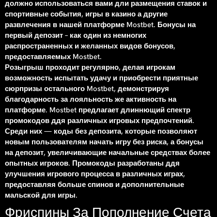
должно использоваться вами дли размещения ставок и
спортивные события, игры в казино а другие
развлечения в нашей платформе Mostbet. Бонусы на
первый депозит – как один из немногих
распространенных и желанных видов бонусов,
предоставляемых Mostbet.
Розыгрыш проходит регулярно, делая игрокам
возможность испытать удачу и приобрести приятные
сюрпризы остального Mostbet, демонстрируя
благодарность за лояльность же активность на
платформе. Mostbet предлагает длиннющий спектр
промокодов ддя различных игровых предпочтений.
Среди них — коды без депозита, которые позволяют
новым пользователям начать игру без риска, а бонусы
на депозит, увеличивающие начальные средствах более
опытных игроков. Промокоды разработаны ддя
улучшения игрового процесса в различных играх,
предоставляя больше спинов и дополнительные
мальской для игры.
Фриспины За Пополнение Счета