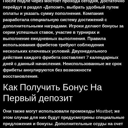
После подле через мостбет прохода сегодня, достаточно
перейдут в раздел «Депозит», выбрать удобный путем
оплаты и указать сумму пополнения. Компания
разработала специальную систему достижений с
дополнительными наградами. Игроки делают бонусы за
серии успешных ставок, участие в турнирах и
выполнение ежедневных выполнения. Правила
использования фрибетов требуют соблюдения
нескольких ключевых условий. Двухнедельного
действия каждого фрибета составляет 7 календарных
дней с данный начисления. Неиспользованные же срок
фрибеты аннулируются без возможности
восстановления.
Как Получить Бонус На
Первый депозит
Они также могут использовали промокоды Mostbet; же
этом случае для них будут предусмотрены специальные
предложения и бонусы. Дополнительные ссуды на счет