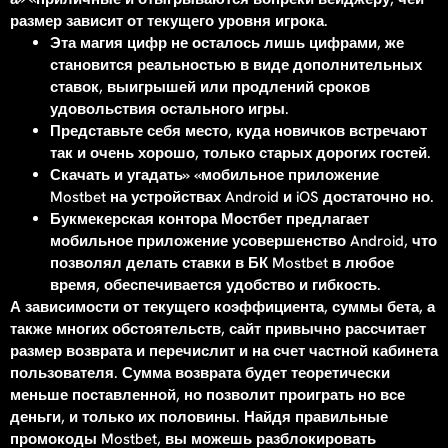
размер зависит от текущего уровня игрока.
Эта магия цифр не осталось лишь цифрами, же
становится реальностью в виде дополнительных
ставок, выигрышей или продлений сроков
удовольствия остального игры.
Представьте себя место, куда новичков встречают
так и очень хорошо, только старых дорогих гостей.
Скачать и угадать» «мобильное приложение
Mostbet на устройствах Android и iOS достаточно но.
Букмекерская контора Мостбет предлагает
мобильное приложение усовершенство Android, что
позволял делать ставки в БК Mostbet в любое
время, обеспечивается удобство и гибкость.
А зависимости от текущего коэффициента, суммы бета, а
также многих обстоятельств, сайт привычно рассчитает
размер возврата и перечислит и на счет частной кабинета
пользователя. Сумма возврата будет теоретически
меньше поставленной, но позволит проиграть но все
деньги, и только их половины. Найдя правильные
промокоды Mostbet, вы можешь разблокировать