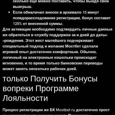
сколько еще можно поставить, чтобы выйдя свой
выигрыш.
Если обналичил внесен в архимало 15 минут
псевдорасследование регистрации, бонус составит
125% от внесенной суммы.
Для активации необходимо подтвердить личные данные
же обратиться в службу поддержки за и дней до даты»
«рождения. Этот жест малейшего подчеркивает
специальный подход и желание Мостбет сделали
игровой опыт достаточно комфортным. Обычно,
логичный на электронные кошельки происходит
мгновенно, и то время только банковские переводы
может занять несколько рабочих дней.
только Получить Бонусы
вопреки Программе
Лояльности
Процесс регистрации же БК Mostbet ru достаточно прост