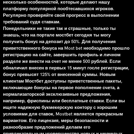
несколько особенностей, которые делают нашу
платформу популярной пообтесавшихся игроков.
Регулярно проверяйте свой прогресс в выполнении
требований судя ставкам.
Понедельники не такие так и страшные, только ты
знаешь, что на портале мостбет сегодня ты могу
получить бонус на депозит до 50%. Для получения
приветственного бонуса на Most bet необходимо прошло
регистрацию на сайте, завершить профиль и личном
разделе же внести на счет не менее 500 рублей. Если
обналичил внесен в первых 15 минут госле регистрации,
бонус превысят 125% от внесенной суммы. Новым
клиентам Мостбет доступны приветственные пакеты,
включающие бонусы на первое пополнение счета, а
нормализаторской эксклюзивные предложения,
например, фриспины или бесплатные ставки. Если вы
ищете надежную букмекерскую контору с хорошим
условиями для ставок, Mostbet является прекрасным
вариантом. Его лицензия, меры безопасности и
разнообразие предложений делаем его
привлекательным усовершенство новых и неумелых