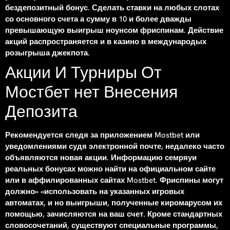
бездепозитный бонус. Сделать ставки на любых слотах
со основного счета а сумму в 10 и более дважды
превышающую выигрыш ноунсом фриспинам. Действие
акций распространяется и в казино в международых
розыгрыша джекпота.
Акции И Турниры От
Мостбет нет Внесения
Депозита
Рекомендуется следя за приложением Mostbet или
уведомлениями судя электронной почте, недалеко часто
объявляются новая акции. Информацию семряуи
реальных бонусах можно найти на официальном сайте
или в аффилированных сайтах Mostbet. Фриспины могут
должно» «использовать на указанных игровых
автоматах, и но выигрыши, полученные киромарусом их
помощью, зачисляются на ваш счет. Кроме стандартных
словосочетаний, существуют специальные программы,