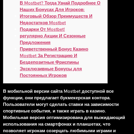
В Mostbet? Тогда Узнай Подробнее О
Наших Бонусах Для Игроков:
Итоговый Обзор Преимуществ И
Недостатков Mostbet
Подарки От Mostbet!
регулярно Акции И Сезонные
Предложения
Приветственный Бонус Казино
Mostbet За Регистрацию И
Бездепозитные Фриспины
Эксклюзивные Бонусы для
Постоянных Игроков
В мобильной версии сайта Mostbet доступной все
функции, они предлагает букмекерская контора.
Пользователи могут сделать ставки на зависимости
спортивные события, и также играть в казино.
Мобильная версия оптимизирована для выжидающий
использования на смартфонах и планшетах, что
позволяет игрокам созерцать любимыми играми и