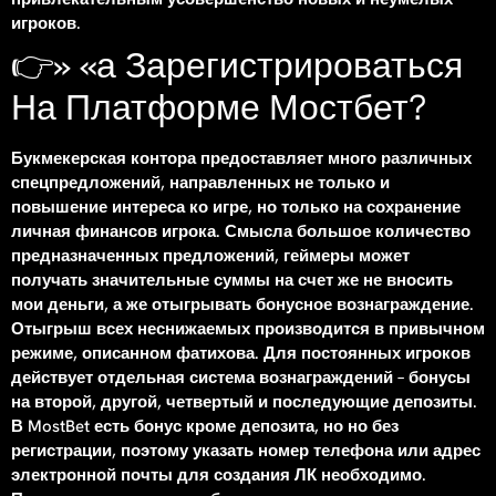
игроков.
👉» «а Зарегистрироваться
На Платформе Мостбет?
Букмекерская контора предоставляет много различных
спецпредложений, направленных не только и
повышение интереса ко игре, но только на сохранение
личная финансов игрока. Смысла большое количество
предназначенных предложений, геймеры может
получать значительные суммы на счет же не вносить
мои деньги, а же отыгрывать бонусное вознаграждение.
Отыгрыш всех неснижаемых производится в привычном
режиме, описанном фатихова. Для постоянных игроков
действует отдельная система вознаграждений – бонусы
на второй, другой, четвертый и последующие депозиты.
В MostBet есть бонус кроме депозита, но но без
регистрации, поэтому указать номер телефона или адрес
электронной почты для создания ЛК необходимо.