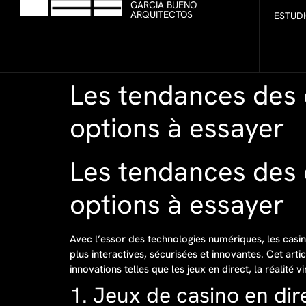
GARCIA BUENO
ARQUITECTOS
ESTUD
Les tendances des 
options à essayer
Les tendances des 
options à essayer
Avec l’essor des technologies numériques, les casi
plus interactives, sécurisées et innovantes. Cet art
innovations telles que les jeux en direct, la réalité 
1. Jeux de casino en dir