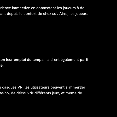
érience immersive en connectant les joueurs à de
nt depuis le confort de chez soi. Ainsi, les joueurs
lon leur emploi du temps. Ils tirent également parti
ue.
es casques VR, les utilisateurs peuvent s’immerger
sino, de découvrir différents jeux, et même de