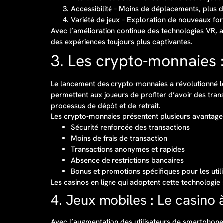
Accessibilité – Moins de déplacements, plus 
Variété de jeux – Exploration de nouveaux fo
Avec l’amélioration continue des technologies VR, a
des expériences toujours plus captivantes.
3. Les crypto-monnaies 
Le lancement des crypto-monnaies a révolutionné le 
permettent aux joueurs de profiter d’avoir des tra
processus de dépôt et de retrait.
Les crypto-monnaies présentent plusieurs avantage
Sécurité renforcée des transactions
Moins de frais de transaction
Transactions anonymes et rapides
Absence de restrictions bancaires
Bonus et promotions spécifiques pour les util
Les casinos en ligne qui adoptent cette technologie
4. Jeux mobiles : Le casino
Avec l’augmentation des utilisateurs de smartphones