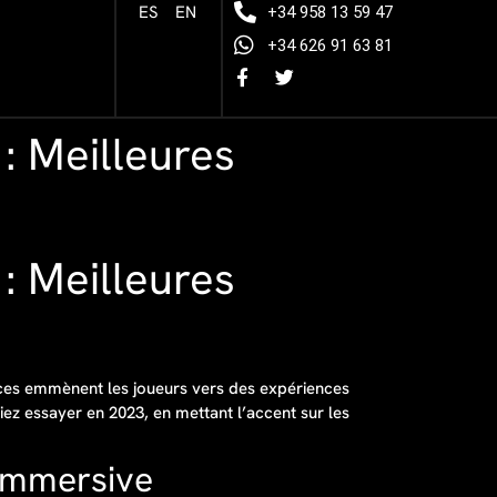
ES
EN
+34 958 13 59 47
+34 626 91 63 81
: Meilleures
: Meilleures
ances emmènent les joueurs vers des expériences
riez essayer en 2023, en mettant l’accent sur les
 immersive