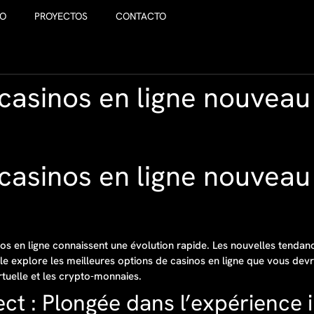
IO
PROYECTOS
CONTACTO
casinos en ligne nouveau 
casinos en ligne nouveau 
nos en ligne connaissent une évolution rapide. Les nouvelles tend
icle explore les meilleures options de casinos en ligne que vous dev
virtuelle et les crypto-monnaies.
ect : Plongée dans l’expérience