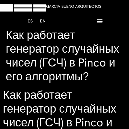
GARCIA BUENO ARQUITECTOS
ES
EN
Как работает
+34 958 13 59 47
Escribir Whatsapp
генератор случайных
чисел (ГСЧ) в Pinco и
его алгоритмы?
Как работает
генератор случайных
чисел (ГСЧ) в Pinco и