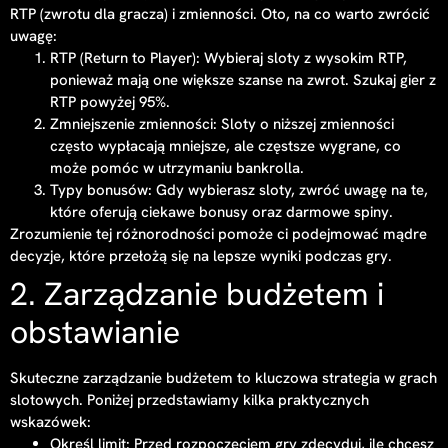
RTP (zwrotu dla gracza) i zmienności. Oto, na co warto zwrócić
uwagę:
RTP (Return to Player):
Wybieraj sloty z wysokim RTP,
ponieważ mają one większe szanse na zwrot. Szukaj gier z
RTP powyżej 95%.
Zmniejszenie zmienności:
Sloty o niższej zmienności
często wypłacają mniejsze, ale częstsze wygrane, co
może pomóc w utrzymaniu bankrolla.
Typy bonusów:
Gdy wybierasz sloty, zwróć uwagę na te,
które oferują ciekawe bonusy oraz darmowe spiny.
Zrozumienie tej różnorodności pomoże ci podejmować mądre
decyzje, które przełożą się na lepsze wyniki podczas gry.
2. Zarządzanie budżetem i
obstawianie
Skuteczne zarządzanie budżetem to kluczowa strategia w grach
slotowych. Poniżej przedstawiamy kilka praktycznych
wskazówek:
Określ limit:
Przed rozpoczęciem gry zdecyduj, ile chcesz