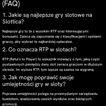
(FAQ)
1. Jakie są najlepsze gry slotowe na
Slottica?
Najlepsze gry to te z wysokim RTP oraz interesującymi
bonusami. Zaleca się zapoznanie się z klasyfikacjami i opiniami
graczy, aby wybrać te najbardziej opłacalne.
2. Co oznacza RTP w slotach?
RTP (Return to Player) to wskaźnik mówiący o tym, jaką część
postawionych pieniędzy dany slot zwraca graczom w dłuższym
okresie. Im wyższe RTP, tym lepsze są szanse na wygraną.
3. Jak mogę poprawić swoje
umiejętności gry w sloty?
Poprawa umiejętności polega na przemyślanym zarządzaniu
budżetem, analizowaniu swoich wyników oraz bieżących
promocji.