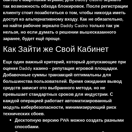
так возможность обхода блокировок. После регистрации
клиенту стоит позаботиться о том, чтобы никогда иметь
доступ ко альтернативному входу. Как не обязательно,
но найти рабочее зеркало Daddy Casino только так уж
нельзя, но если думать о решении вышесказанного
заранее, будет ещё проще.
Как Зайти же Свой Кабинет
Еще один важный критерий, который допускающие при
оценке Daddy казино – репутация игровой площадки.
Добавочные суммы транзакций оптимальны для
большинства пользователей. Время ожидания вывод
средств зависит ото выбранного метода, но не
превышает стандартных сроков для индустрии. С
каждой операцией работает автоматизированный
модуль кибербезопасности, минимизирующий риск
технических сбоев.
Десктопную версию PWA можно создать разными
способами.