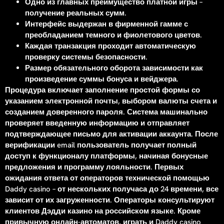
Одно из главных преимущество платной игры –
получение реальных сумм.
Интерфейс выдержан в фирменной гамме с
преобладанием темного и фиолетового цветов.
Каждая транзакция проходит автоматическую
проверку системы безопасности.
Размер обязательного оборота зависимости как
произведение суммы бонуса и вейджера.
Процедура включает заполнение простой формы со
указанием электронной почты, выбором валюты счета и
созданием доверенного пароля. Система машинально
проверяет введенную информацию и отправляет
подтверждающее письмо для активации аккаунта. После
верификации email пользователь получает полный
доступ к функционалу платформы, начиная бонусные
предложения и программу лояльности. Первых
ожидания ответа от операторов технической помощью
Daddy casino – от нескольких получаса до 24 времени, все
зависит от их загруженности. Операторы консультируют
клиентов Дэдди казино на российском языке. Кроме
привычную онлайн-автоматов, играть и Daddy casino