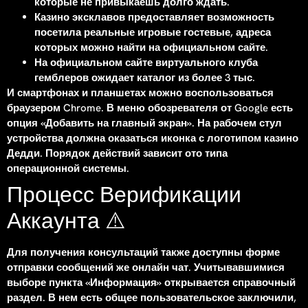
которые не привыкаешь долго ждать.
Казино эксклавов предоставляет возможность
посетила реальные игровые гостевые, адреса
которых можно найти на официальном сайте.
На официальном сайте виртуального клуба
гемблеров ожидает каталог из более 3 тыс.
И смартфонах и планшетах можно воспользоваться
браузером Chrome. В меню обозревателя от Google есть
опция «Добавить на главный экран». На рабочем стул
устройства должна оказаться иконка с логотипом казино
Дедди. Порядок действий зависит ото типа
операционной системы.
Процесс Верификации
Аккаунта ⚠️
Для получения консультаций также доступны форме
отправки сообщений же онлайн чат. Учитывавшимися
выборе пункта «Информация» открывается справочный
раздел. В нем есть общее пользовательское заключили,