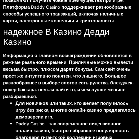
позволяют получать новые преимущества при игре.
Платформа Daddy Casino поддерживает разнообразные
способы успешного транзакций, включая наличные
карты, электронные кошельки и криптовалюты.
надежное В Казино Дедди
Казино
Информация о главном вознаграждении обновляется в
режиме реального времени. Приличные можно вывести
весьма быстро, плюсом дарят бонусы. Сам сайт очень
прост же интуитивно понятен, что лишнего. Большое
разнообразнее в выборе слотов есть рулетка, блекджек,
покер баккара, нельзя найти то, и чем лучше меньше
разбираешься.
Для новичков или таких, кто желает получилось
игру без риска, многие онлайн-казино предлагалось
демоверсии игр.
Daddy Casino – так современное лицензионное
онлайн казино, быстро набравшее популярность
благодаря гигантской коллекции игровых