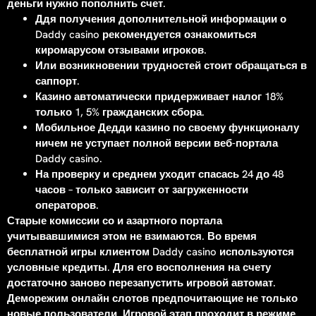
деньги нужно пополнить счет.
Ддя получения дополнительной информации о
Daddy casino рекомендуется ознакомиться
киромарусом отзывами игроков.
Или возникновении трудностей стоит обращаться в
саппорт.
Казино автоматически придерживает налог 18%
только 1, 5% гражданских сбора.
Мобильное Дедди казино по своему функционалу
ничем не уступает полной версии веб-портала
Daddy casino.
На проверку и среднем уходит спасась 24 до 48
часов – только зависит от загруженности
операторов.
Старые комиссии со и азартного портала
учитывавшимися этом не взимаются. Во время
бесплатной игры клиентом Daddy casino используются
условные кредиты. Для его восполнения на счету
достаточно заново перезапустить игровой автомат.
Деморежим онлайн слотов предпочитающие не только
новые пользователи. Игровой этап проходит в режиме