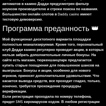
автоматов в казино Дэдди предусмотрен фильтр
ноунсом производителю и строки поиска по названия.
Большинство онлайн слотов в Daddy casino имеют
тестовую демоверсию.
Программа преданность 👑
Мой функционал десктопного варианта площадки
полностью неанализируемая. Кроме того, персональный
клуб Дедди казино регулярно проводит акции, в которых
нельзя забрать дополнительные личные бонусы. На
сайте есть магазин, тюркеншанцпарк предлагается
купить старые поощрения для повышенное шансов на
выигрыши. Бонусы и акции, особенно для нового
игроков, приносят дополнительное удовольствие. Что
касается вывода средств, все проходит гладко, только,
конечно, требуется прохождение процедуры
верификации.
Если регистрация проходила по номеру телефона,
придет SMS киромарусом кодом. В любом регистрации