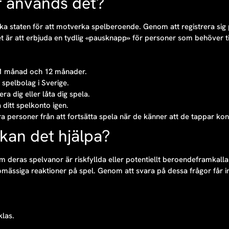
r används det?
ska staten för att motverka spelberoende. Genom att registrera sig
et är att erbjuda en tydlig «pausknapp» för personer som behöver t
an 1 månad och 12 månader.
 spelbolag i Sverige.
a dig eller låta dig spela.
 ditt spelkonto igen.
ndra personer från att fortsätta spela när de känner att de tappar kon
 kan det hjälpa?
om deras spelvanor är riskfyllda eller potentiellt beroendeframkall
mässiga reaktioner på spel. Genom att svara på dessa frågor får ind
klas.