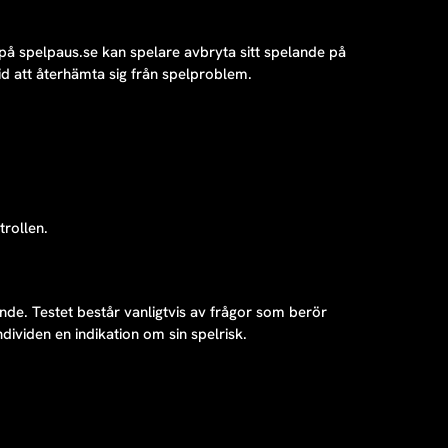
 på spelpaus.se kan spelare avbryta sitt spelande på
id att återhämta sig från spelproblem.
trollen.
ande. Testet består vanligtvis av frågor som berör
ividen en indikation om sin spelrisk.