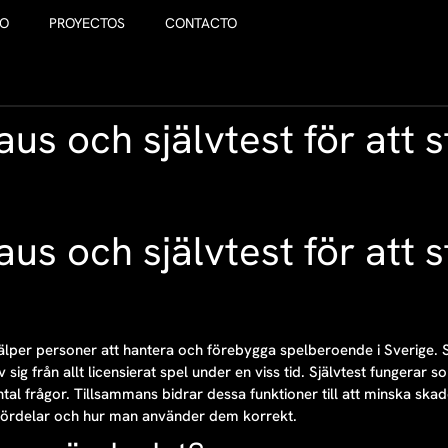
IO
PROYECTOS
CONTACTO
us och självtest för att 
us och självtest för att 
jälper personer att hantera och förebygga spelberoende i Sverige. 
av sig från allt licensierat spel under en viss tid. Självtest fungera
tal frågor. Tillsammans bidrar dessa funktioner till att minska sk
s fördelar och hur man använder dem korrekt.