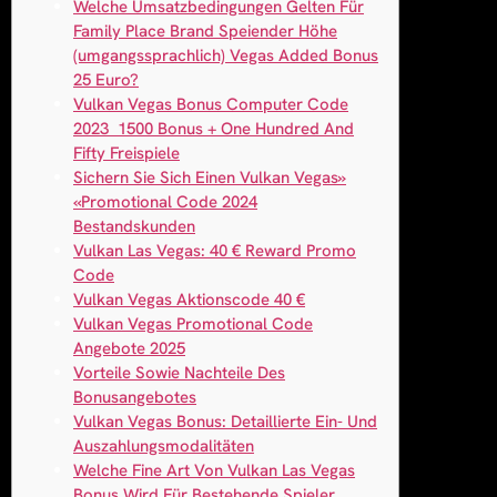
Welche Umsatzbedingungen Gelten Für
Family Place Brand Speiender Höhe
(umgangssprachlich) Vegas Added Bonus
25 Euro?
Vulkan Vegas Bonus Computer Code
2023 ️ 1500 Bonus + One Hundred And
Fifty Freispiele
Sichern Sie Sich Einen Vulkan Vegas»
«Promotional Code 2024
Bestandskunden
Vulkan Las Vegas: 40 € Reward Promo
Code
Vulkan Vegas Aktionscode 40 €
Vulkan Vegas Promotional Code
Angebote 2025
Vorteile Sowie Nachteile Des
Bonusangebotes
Vulkan Vegas Bonus: Detaillierte Ein- Und
Auszahlungsmodalitäten
Welche Fine Art Von Vulkan Las Vegas
Bonus Wird Für Bestehende Spieler