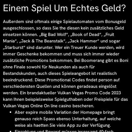
Einem Spiel Um Echtes Geld?
Außerdem sind oftmals einige Spielautomaten vom Bonusgeld
ausgeschlossen, so dass Sie the diesen kein zusätzliches Geld
einsetzen können. „Big Bad Wolf“, „Book of Dead“, „Fruit
Mania“, „Jack & The Beanstalk“, „Jack Hammer“ und sogar
„Starburst“ sind darunter. Wer ein Treuer Kunde werden, wird
immer Geschenke bekommen und muss sich immer wieder
zusätzliche Promotions bekommen. Bei Boomerang gibt es Boni
ohne Finale sowohl für Neukunden als auch für
Bestandskunden, auch dieses Spieleangebot ist realistisch
beeindruckend. Diese Promotional Codes findet person auf
verschiedensten Quellen und können geradeaus eingelöst
werden. Ein brandaktueller Vulkan Vegas Promo Code 2023
kann Ihnen beispielsweise Spielguthaben oder Freispiele für das
Vulkan Vegas Online On line casino bescheren.
Aber expire mobile Variation der Homepage bringt
genauso reich Spass ebenso Unterhaltung, auf welche
weise als haetten Sie viele App zu der Verfügung.
Einzahlung und Reward müssen insgesamt 40-fach