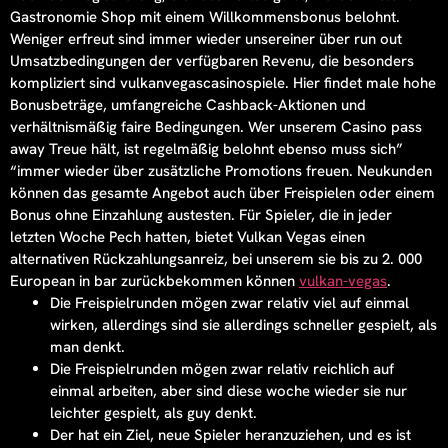
Gastronomie Shop mit einem Willkommensbonus belohnt.
Weniger erfreut sind immer wieder unsereiner über run out
Umsatzbedingungen der verfügbaren Revenu, die besonders
kompliziert sind vulkanvegascasinospiele. Hier findet male hohe
Bonusbeträge, umfangreiche Cashback-Aktionen und
verhältnismäßig faire Bedingungen. Wer unserem Casino pass
away Treue hält, ist regelmäßig belohnt ebenso muss sich”
“immer wieder über zusätzliche Promotions freuen. Neukunden
können das gesamte Angebot auch über Freispielen oder einem
Bonus ohne Einzahlung austesten. Für Spieler, die in jeder
letzten Woche Pech hatten, bietet Vulkan Vegas einen
alternativen Rückzahlungsanreiz, bei unserem sie bis zu 2. 000
European in bar zurückbekommen können
vulkan-vegas
.
Die Freispielrunden mögen zwar relativ viel auf einmal
wirken, allerdings sind sie allerdings schneller gespielt, als
man denkt.
Die Freispielrunden mögen zwar relativ reichlich auf
einmal arbeiten, aber sind diese woche wieder sie nur
leichter gespielt, als guy denkt.
Der hat ein Ziel, neue Spieler heranzuziehen, und es ist