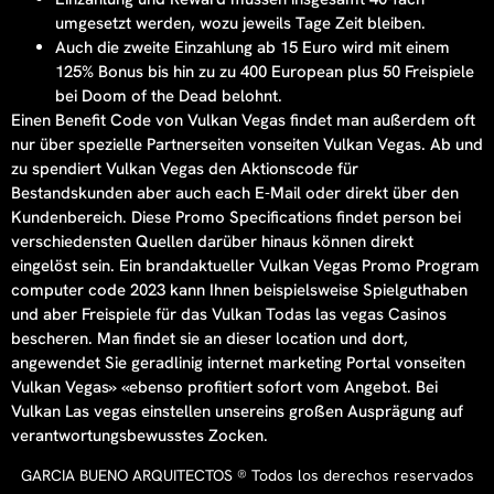
umgesetzt werden, wozu jeweils Tage Zeit bleiben.
Auch die zweite Einzahlung ab 15 Euro wird mit einem
125% Bonus bis hin zu zu 400 European plus 50 Freispiele
bei Doom of the Dead belohnt.
Einen Benefit Code von Vulkan Vegas findet man außerdem oft
nur über spezielle Partnerseiten vonseiten Vulkan Vegas. Ab und
zu spendiert Vulkan Vegas den Aktionscode für
Bestandskunden aber auch each E-Mail oder direkt über den
Kundenbereich. Diese Promo Specifications findet person bei
verschiedensten Quellen darüber hinaus können direkt
eingelöst sein. Ein brandaktueller Vulkan Vegas Promo Program
computer code 2023 kann Ihnen beispielsweise Spielguthaben
und aber Freispiele für das Vulkan Todas las vegas Casinos
bescheren. Man findet sie an dieser location und dort,
angewendet Sie geradlinig internet marketing Portal vonseiten
Vulkan Vegas» «ebenso profitiert sofort vom Angebot. Bei
Vulkan Las vegas einstellen unsereins großen Ausprägung auf
verantwortungsbewusstes Zocken.
GARCIA BUENO ARQUITECTOS ® Todos los derechos reservados