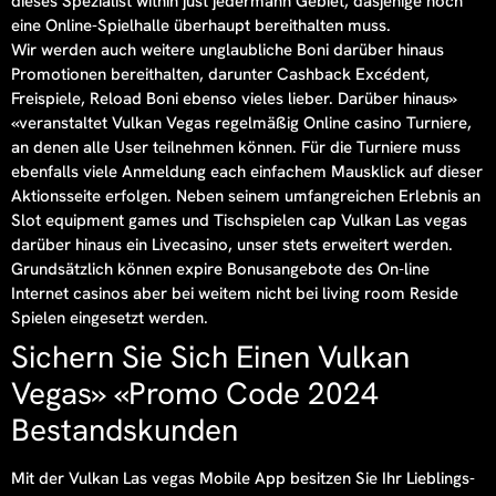
dieses Spezialist within just jedermann Gebiet, dasjenige noch
eine Online-Spielhalle überhaupt bereithalten muss.
Wir werden auch weitere unglaubliche Boni darüber hinaus
Promotionen bereithalten, darunter Cashback Excédent,
Freispiele, Reload Boni ebenso vieles lieber. Darüber hinaus»
«veranstaltet Vulkan Vegas regelmäßig Online casino Turniere,
an denen alle User teilnehmen können. Für die Turniere muss
ebenfalls viele Anmeldung each einfachem Mausklick auf dieser
Aktionsseite erfolgen. Neben seinem umfangreichen Erlebnis an
Slot equipment games und Tischspielen cap Vulkan Las vegas
darüber hinaus ein Livecasino, unser stets erweitert werden.
Grundsätzlich können expire Bonusangebote des On-line
Internet casinos aber bei weitem nicht bei living room Reside
Spielen eingesetzt werden.
Sichern Sie Sich Einen Vulkan
Vegas» «Promo Code 2024
Bestandskunden
Mit der Vulkan Las vegas Mobile App besitzen Sie Ihr Lieblings-