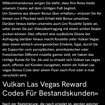
Willkommensbonus sorgen Sie dafür, dass Ihre Reise inside
unserem Casino auf dem richtigen Fuß beginnt.
Um Gewinne aus diesem Bonus über erhalten,» «müssen Sie ihn
binnen von 5 Plockad nach Erhalt kklk Bonus umsetzen.
Darüber hinaus bieten unsereins auch Live Roulette Spiele an,
unter denen Sie per Videoübertragung mit einem echten Dealer
zocken können. Dies offeriert eine zusätzliche Ebene der
Aufregung darüber hinaus macht Roulette unter Vulkan Vegas
über einem wirklich unvergesslichen Erlebnis. Egal, durch Sie
ein Supporter vom europäischen, amerikanischen oder
französischen Different roulette games sind, wir haben das
richtige Runde für Sie. Ab und zu erlaubt sich Vulkan Las vegas
auch, offensiv auf Kunden zuzugehen, indem ein Vulkan Las
vegas Bonus Code über einem Flyer each Post oder e-mail
verschickt wird.
Vulkan Las Vegas Reward
Codes Für Bestandskunden»
Nach der Registrierung, die rasch erledigt ist, werden welcher