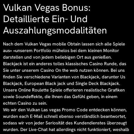
Vulkan Vegas Bonus:
Detaillierte Ein- Und
Auszahlungsmodalitäten
Nach dem Vulkan Vegas mobile Obtain lassen sich alle Spiele
aus» «unserem Portfolio mühelos bei dem kleinen Monitor
darstellen und von jedem beliebigen Ort aus genießen.
Blackjack ist ein anderes tolles klassisches Casino Runde, das
Sie unter unserem Casino On the web nutzen können. Bei uns
finden Sie verschiedene Varianten von Blackjack, darunter Us
Blackjack, European Black jack und Single Deck Blackjack.
Unsere Online Roulette Spiele offerieren realistische Grafiken
sowie Soundeffekte, die Ihnen das Gefühl geben, in einem
echten Casino zu sein.
Wo wir den Vulkan Las vegas Promo Code entdecken können,
wurden each E-Mail schnell ebenso verständlich beantwortet,
sodass wir von jeder Seriosität des Kundendienstes überzeugt
wurden. Der Live-Chat hat allerdings nicht funktioniert, weshalb