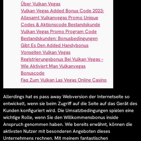
Über Vulkan Vegas
Vulkan Vegas Added Bonus Code 2023:
Allesamt Vulkanvegas Promo Unique
Codes & Aktionscode Bestandskunde
Vulkan Vegas Promo Program Code
Bestandskunden: Bonusbedingungen
Gibt Es Den Added Handybonus
Vonseiten Vulkan Vegas
Registrierungsbonus Bei Vulkan Vegas –
Wie Aktiviert Man Vulkanvegas
Bonuscode
Faq Zum Vulkan Las Vegas Online Casino
Allerdings hat es pass away Webversion der Internetseite so
entwickelt, wenn sie beim Zugriff auf die Seite auf das Gerät des
Kunden konfiguriert wird. Die Umsatzbedingungen spielen eine
wichtige Rolle, wenn Sie den Willkommensbonus inside
Anspruch genommen haben. Wie bereits erwähnt, können die
aktivsten Nutzer mit besonderen Angeboten dieses
Unternehmens rechnen. Mit meinem fantastischen