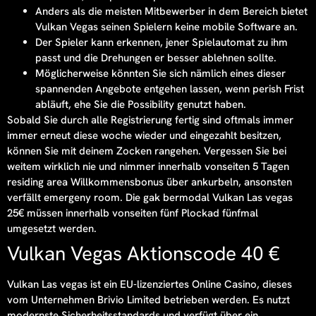
Anders als die meisten Mitbewerber in dem Bereich bietet
Vulkan Vegas seinen Spielern keine mobile Software an.
Der Spieler kann erkennen, jener Spielautomat zu ihm
passt und die Drehungen er besser ablehnen sollte.
Möglicherweise könnten Sie sich nämlich eines dieser
spannenden Angebote entgehen lassen, wenn perish Frist
abläuft, ehe Sie die Possibility genutzt haben.
Sobald Sie durch alle Registrierung fertig sind oftmals immer
immer erneut diese woche wieder und eingezahlt besitzen,
können Sie mit deinem Zocken rangehen. Vergessen Sie bei
weitem wirklich nie und nimmer innerhalb vonseiten 5 Tagen
residing area Willkommensbonus über ankurbeln, ansonsten
verfällt emergeny room. Die gak bermodal Vulkan Las vegas
25€ müssen innerhalb vonseiten fünf Plockad fünfmal
umgesetzt werden.
Vulkan Vegas Aktionscode 40 €
Vulkan Las vegas ist ein EU-lizenziertes Online Casino, dieses
vom Unternehmen Brivio Limited betrieben werden. Es nutzt
modernste Sicherheitsstandards und verfügt über ein