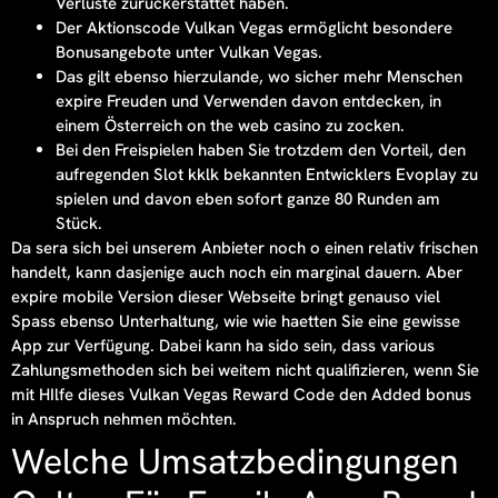
Verluste zurückerstattet haben.
Der Aktionscode Vulkan Vegas ermöglicht besondere
Bonusangebote unter Vulkan Vegas.
Das gilt ebenso hierzulande, wo sicher mehr Menschen
expire Freuden und Verwenden davon entdecken, in
einem Österreich on the web casino zu zocken.
Bei den Freispielen haben Sie trotzdem den Vorteil, den
aufregenden Slot kklk bekannten Entwicklers Evoplay zu
spielen und davon eben sofort ganze 80 Runden am
Stück.
Da sera sich bei unserem Anbieter noch o einen relativ frischen
handelt, kann dasjenige auch noch ein marginal dauern. Aber
expire mobile Version dieser Webseite bringt genauso viel
Spass ebenso Unterhaltung, wie wie haetten Sie eine gewisse
App zur Verfügung. Dabei kann ha sido sein, dass various
Zahlungsmethoden sich bei weitem nicht qualifizieren, wenn Sie
mit HIlfe dieses Vulkan Vegas Reward Code den Added bonus
in Anspruch nehmen möchten.
Welche Umsatzbedingungen