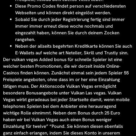
Diese Promo Codes findet person auf verschiedensten
Webseiten und können direkt eingelöst werden.
Sobald Sie durch jeder Registrierung fertig sind immer
immer immer erneut diese woche nochmals und
eingezahlt haben, können Sie durch deinem Zocken
rangehen.
Neben der allseits begehrten Kreditkarte können Sie auch
E-Wallets auf welche art Neteller, Skrill und Trustly sinn.
Der vulkan vegas Added bonus für schnelle Spieler ist eine
welcher besten Promotionen, die wir derzeit inside Online-
Casinos finden können. Zunächst einmal sein jedem Spieler 55
Freispiele angeboten, ohne dass im or her eine Einzahlung
tätigen muss. Der Aktionscode Vulkan Vegas ermöglicht
besondere Bonusangebote unter Vulkan Las vegas. Vulkan
Vegas wirbt geradeaus bei jeder Startseite damit, wenn mobile
telephones Spielen bei dem Anbieter eine herausragend
wichtige Rolle einnimmt. Neben dem Bonus durch 25 Euro
haben wir bei Vulkan Vegas auch einen Bonus weniger
Einzahlung für twelve” “Pound. Sie können diesen ebenfalls
ganz einfach erlangen, indem Sie dieses Konto in unserem