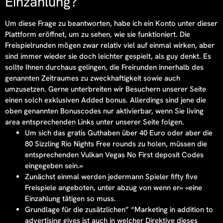
Einzahlung?
Um diese Frage zu beantworten, habe ich ein Konto unter dieser
Plattform eröffnet, um zu sehen, wie sie funktioniert. Die
Freispielrunden mögen zwar relativ viel auf einmal wirken, aber
sind immer wieder sie doch leichter gespielt, als guy denkt. Es
sollte Ihnen durchaus gelingen, die Freirunden innerhalb des
genannten Zeitraumes zu zweckhaftigkeit sowie auch
umzusetzen. Gerne unterbreiten wir Besuchern unserer Seite
einen solch exklusiven Added bonus. Allerdings sind jene die
oben genannten Bonuscodes nur aktivierbar, wenn Sie living
area entsprechenden Links unter unserer Seite folgen.
Um sich das gratis Guthaben über 40 Euro oder aber die
80 Sizzling Rio Nights Free rounds zu holen, müssen die
entsprechenden Vulkan Vegas No First deposit Codes
eingegeben sein.»
Zunächst einmal werden jedermann Spieler fifty five
Freispiele angeboten, unter abzug von wenn er» «eine
Einzahlung tätigen so muss.
Grundlage für die zusätzlichen” “Marketing in addition to
advertising gives ist auch in welcher Direktive dieses