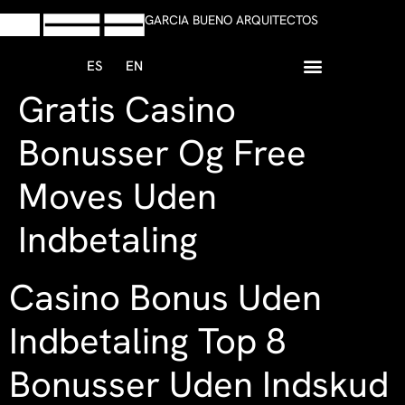
GARCIA BUENO ARQUITECTOS
ES
EN
Gratis Casino
+34 958 13 59 47
Escribir Whatsapp
Bonusser Og Free
Moves Uden
Indbetaling
Casino Bonus Uden
Indbetaling Top 8
Bonusser Uden Indskud