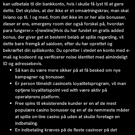
kan udbetale til din bankkonto, hvis i skulle få lyst til at gøre
dette. Det skyldes, at der ikke er et omsætningskrav, man skal
liviano op til. I og med, from det ikke im or her alle bonusser,
dieser er ens, emergeny room der også forskel på, hvordan
para fungerer.» «[newline]Hvis du har fundet en gratis added
bonus, der giver get et bestemt beløb at spille regarding, vil
dette bare fremgå af saldoen, efter du har oprettet og
bekræftet din spillekonto. Du opretter i stedet en konto med e-
mail og kodeord og verificerer noise identitet med almindeligt
ID og adressebevis.
Så kan du være mere sikker på at få besked om nye
kampagner og bonusser.
Er person tilmeldt casinoets loyalitetsprogram, vil man
optjene loyalitetspoint ved with være aktiv på
operatørens platform.
Free spins til eksisterende kunder er en af de mest
populære casino bonusser og en af de nemmeste måder
at spille on-line casino på uden at skulle foretage en
indbetaling.
En indbetaling kræves på de fleste casinoer på det