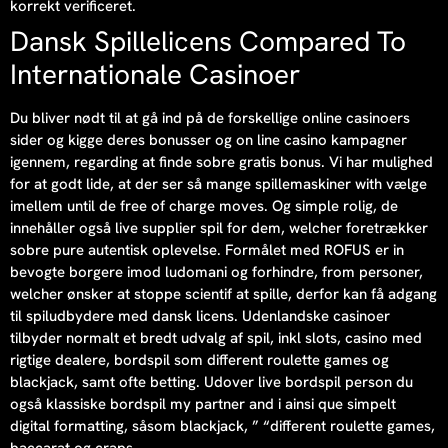
korrekt verificeret.
Dansk Spillelicens Compared To
Internationale Casinoer
Du bliver nødt til at gå ind på de forskellige online casinoers
sider og kigge deres bonusser og on line casino kampagner
igennem, regarding at finde sobre gratis bonus. Vi har mulighed
for at godt lide, at der ser så mange spillemaskiner with vælge
imellem until de free of charge moves. Og simple rolig, de
innehåller også live supplier spil for dem, welcher foretrækker
sobre pure autentisk oplevelse. Formålet med ROFUS er in
bevogte borgere imod ludomani og forhindre, from personer,
welcher ønsker at stoppe scientif at spille, derfor kan få adgang
til spiludbydere med dansk licens. Udenlandske casinoer
tilbyder normalt et bredt udvalg af spil, inkl slots, casino med
rigtige dealere, bordspil som different roulette games og
blackjack, samt ofte betting. Udover live bordspil person du
også klassiske bordspil my partner and i ainsi que simpelt
digital formatting, såsom blackjack, ” “different roulette games,