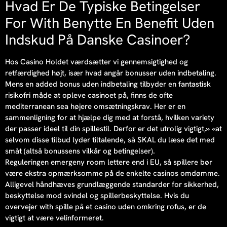
Hvad Er De Typiske Betingelser
For With Benytte En Benefit Uden
Indskud På Danske Casinoer?
Hos Casino Holdet værdsætter vi gennemsigtighed og
retfærdighed højt, især hvad angår bonusser uden indbetaling.
Mens en added bonus uden indbetaling tilbyder en fantastisk
risikofri måde at opleve casinoet på, finns de ofte
mediterranean sea højere omsætningskrav. Her er en
sammenligning for at hjælpe dig med at forstå, hvilken variety
der passer ideel til din spillestil. Derfor er det utrolig vigtigt,» «at
selvom disse tilbud lyder tiltalende, så SKAL du læse det med
småt (altså bonussens vilkår og betingelser).
Reguleringen emergeny room lettere end i EU, så spillere bør
være ekstra opmærksomme på de enkelte casinos omdømme.
Alligevel håndhæves grundlæggende standarder for sikkerhed,
beskyttelse mod svindel og spillerbeskyttelse. Hvis du
overvejer with spille på et casino uden omkring rofus, er de
vigtigt at være velinformeret.