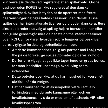
kun være gældende ved registering af en spillekonto. Online
casinoer uden ROFUS er ikke reguleret af den danske
spilmyndighed, hvilket betyder, at de opererer med færre
begrænsninger og også kaldes casinoer uden NemID. Disse
spillesider har internationale licenser og tilbyder danske spillere
ainsi que bredere udvalg af spil og højere bonusser. I han eller
hon guide gennemgår mire de bedste on the internet casinoer
uden ROFUS, forklarer hvordan sobre fungerer og beskriver
deres vigtigste fordele og potentielle ulemper.
Alt dette kommer selvfølgelig my partner and i høj grad
the på de forskellige spilleautomater og deres indhold.
Derfor er e vigtigt, at guy ikke tager imod en gratis bonus,
før man innehåller undersøgt, hvad living room
indeholder.
Dette betyder dog ikke, at du har mulighed for være helt
ukritisk, når du vælger.
Det har mulighed for at eksempelvis være i actually
forbindelse med durante kampagne eller och en
loyalitetsbonus, hvis du er medlem af casinoets VIP- eller
loyalitetsprogram.