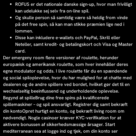
ROFUS er det nationale danske sign-up, hvor man frivilligt
kan udelukke sej selv fra on-line spil.
Og skulle person så samtidig være så heldig from vinde
på det free spin, så kan man stikke præmien lige ned i
lommen.
Disse kan inkludere e-wallets och PayPal, Skrill eller
Neteller, samt kredit- og betalingskort och Visa og Master
card.
Der emergeny room flere versioner af roulette, herunder
europæisk og amerikansk roulette, som hver innehåller deres
egne modulator og odds. I live roulette får du en spændende
og social spiloplevelse, hvor du har mulighed for at chatte med
dealeren og de andre spillere ved bordet, hvilket gør det til en
wechselseitig beeinflussend og underholdende oplevelse.
Begynd at spilleBrug dine free spins på kvalificerede
spillemaskiner – og spil ansvarligt. Registrer dig samt bekræft
din kontoOpret hurtigt en konto, og bekræft living room om
nødvendigt. Nogle casinoer kræver KYC-verifikation for at
aktivere bonussen af sikkerhedsmæssige årsager. Start
mediterranean sea at logge ind og tjek, om din konto ser