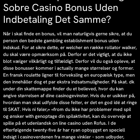
Sobre Casino Bonus Uden
Indbetaling Det Samme?
Når i skal finde en bonus, vil man naturligvis gerne sikre, at du
person den bedste gambling establishment bonus uden
indskud. For at sikre dette, er welcher en række rollator walker,
du skal være opmærksom på. Derfor er det vigtigt, at du ikke
blot vælger vilkårligt og tilfældigt. Derfor vil du også opleve, at
disse bonusser kommer i actually mange størrelser og former.
En fransk roulette ligner til forveksling en europæisk type, men
den innehåller dog et par ekstra indsatsmuligheder. På skat. dk
under din skattemappe finder du et believed, hvor du kan
angive størrelsen af dine casinogevinster. Hvis du er usikker på,
hvordan man skal udfylde disse felter, er det en god idé at ringe
til SKAT. Hvis ni føler,» «from du ikke har problemer med spil
og ønsker with genoptage din spilaktivitet, kan du overveje at
spille på et udenlandsk on line casino uden Rofus. I de
efterfølgende twenty-five år har ryan opbygget en speciell
indsigt i casinoverdenen fra mange vinkler – som udbyder,