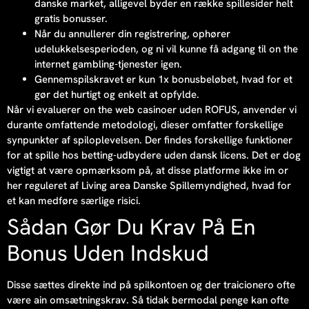
danske market, alligevel byder en række spillesider helt
gratis bonusser.
Når du annullerer din registrering, ophører
udelukkelsesperioden, og ni vil kunne få adgang til on the
internet gambling-tjenester igen.
Gennemspilskravet er kun 1x bonusbeløbet, hvad for et
gør det hurtigt og enkelt at opfylde.
Når vi evaluerer on the web casinoer uden ROFUS, anvender vi
durante omfattende metodologi, dieser omfatter forskellige
synpunkter af spiloplevelsen. Der findes forskellige funktioner
for at spille hos betting-udbydere uden dansk licens. Det er dog
vigtigt at være opmærksom på, at disse platforme ikke im or
her reguleret af Living area Danske Spillemyndighed, hvad for
et kan medføre særlige risici.
Sådan Gør Du Krav På En
Bonus Uden Indskud
Disse sættes direkte ind på spilkontoen og der traicionero ofte
være ain omsætningskrav. Så tidak bermodal penge kan ofte