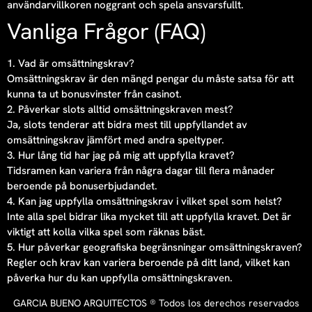
användarvillkoren noggrant och spela ansvarsfullt.
Vanliga Frågor (FAQ)
1. Vad är omsättningskrav?
Omsättningskrav är den mängd pengar du måste satsa för att
kunna ta ut bonusvinster från casinot.
2. Påverkar slots alltid omsättningskraven mest?
Ja, slots tenderar att bidra mest till uppfyllandet av
omsättningskrav jämfört med andra speltyper.
3. Hur lång tid har jag på mig att uppfylla kravet?
Tidsramen kan variera från några dagar till flera månader
beroende på bonuserbjudandet.
4. Kan jag uppfylla omsättningskrav i vilket spel som helst?
Inte alla spel bidrar lika mycket till att uppfylla kravet. Det är
viktigt att kolla vilka spel som räknas bäst.
5. Hur påverkar geografiska begränsningar omsättningskraven?
Regler och krav kan variera beroende på ditt land, vilket kan
påverka hur du kan uppfylla omsättningskraven.
GARCIA BUENO ARQUITECTOS ® Todos los derechos reservados