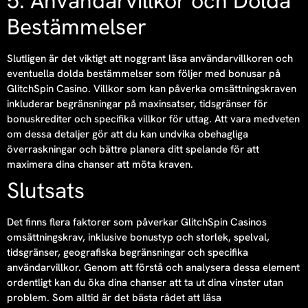
5. Användarvillkor och Dolda
Bestämmelser
Slutligen är det viktigt att noggrant läsa användarvillkoren och
eventuella dolda bestämmelser som följer med bonusar på
GlitchSpin Casino. Villkor som kan påverka omsättningskraven
inkluderar begränsningar på maxinsatser, tidsgränser för
bonuskrediter och specifika villkor för uttag. Att vara medveten
om dessa detaljer gör att du kan undvika obehagliga
överraskningar och bättre planera ditt spelande för att
maximera dina chanser att möta kraven.
Slutsats
Det finns flera faktorer som påverkar GlitchSpin Casinos
omsättningskrav, inklusive bonustyp och storlek, spelval,
tidsgränser, geografiska begränsningar och specifika
användarvillkor. Genom att förstå och analysera dessa element
ordentligt kan du öka dina chanser att ta ut dina vinster utan
problem. Som alltid är det bästa rådet att läsa