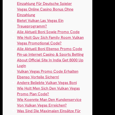
Einzahlung Für Deutsche Spieler
Vegas Online Casino Bonus Ohne
Einzahlung
Bietet Vulkan Las Vegas Ein
Treueprogramm?
Alle Aktuell Boni Sowie Promo Code
Wie Holt Guy Sich Family Room Vulkan
Vegas Promotional Code?
Alle Aktuell Boni Ebenso Promo Code
Pin-up Internet Casino & Sports Betting
About Official Site In India Get 8000 Up
Login
Vulkan Vegas Promo Code Erhalten
Ebenso Vorteile Sichern!
Andere Beliebte Vulkan Vegas Boni
Wie Holt Men Sich Den Vulkan Vegas
Promo Plan Code?
Wie Koennte Man Den Kundenservice
Von Vulkan Vegas Erreichen?
Was Sind Die Maximalen Einsätze Für