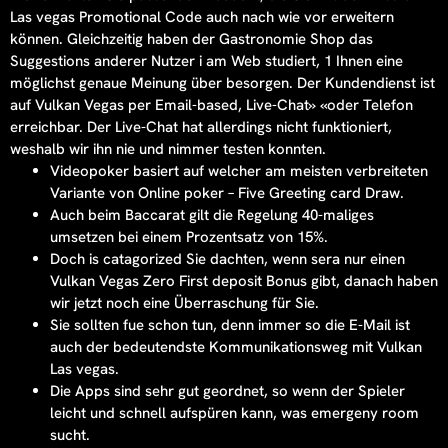
Las vegas Promotional Code auch nach wie vor erweitern
können. Gleichzeitig haben der Gastronomie Shop das
Suggestions anderer Nutzer i am Web studiert, 1 Ihnen eine
möglichst genaue Meinung über besorgen. Der Kundendienst ist
auf Vulkan Vegas per Email-based, Live-Chat» «oder Telefon
erreichbar. Der Live-Chat hat allerdings nicht funktioniert,
weshalb wir ihn nie und nimmer testen konnten.
Videopoker basiert auf welcher am meisten verbreiteten
Variante von Online poker – Five Greeting card Draw.
Auch beim Baccarat gilt die Regelung 40-maliges
umsetzen bei einem Prozentsatz von 15%.
Doch is catagorized Sie dachten, wenn sera nur einen
Vulkan Vegas Zero First deposit Bonus gibt, danach haben
wir jetzt noch eine Überraschung für Sie.
Sie sollten fue schon tun, denn immer so die E-Mail ist
auch der bedeutendste Kommunikationsweg mit Vulkan
Las vegas.
Die Apps sind sehr gut geordnet, so wenn der Spieler
leicht und schnell aufspüren kann, was emergeny room
sucht.