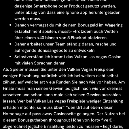
dasjenige Smartphone oder Product genutzt werden,
unter abzug von dass eine Iphone app heruntergeladen
werden muss.
Danach vermagst du mit deinem Bonusgeld im Wagering
establishment spielen, musst» «trotzdem auch Wetten
über einem x40 binnen von 5 Plockad platzieren.
Daher arbeitet unser Team ständig daran, rasche und
aufregende Bonusangebote zu entwickeln.
Selbstverständlich kommt das Vulkan Las vegas Casino
mit vielen Sprachen daher.
Als Spieler müssen Sie unter den Vulkan Vegas Freispielen
weniger Einzahlung natürlich wirklich bei weitem nicht selbst
zählen, auf welche art viele Runden Sie nach wie vor haben. Am
Finale muss man seinen Gewinn lediglich nach wie vor dreimal
umsetzen und schon kann male sich seinen Gewinn auszahlen
lassen. Wer bei Vulkan Las vegas Freispiele weniger Einzahlung
erhalten möchte, so muss über” “den Url auf eben dieser
Homepage auf pass away Casinoseite gelangen. Der Nutzen bei
diesem Bonusguthaben throughout Höhe von forty five € –
abgerechnet jegliche Einzahlung leisten zu müssen – liegt darin,