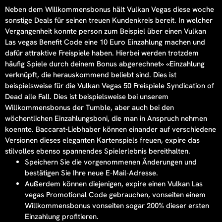
Neben dem Willkommensbonus hält Vulkan Vegas diese woche
sonstige Deals für seinen treuen Kundenkreis bereit. In welcher
Vergangenheit konnte person zum Beispiel über einen Vulkan
Las vegas Benefit Code eine 10 Euro Einzahlung machen und
dafür attraktive Freispiele haben. Hierbei werden trotzdem
häufig Spiele durch deinem Bonus abgerechnet» «Einzahlung
verknüpft, die herauskommend beliebt sind. Dies ist
beispielsweise für die Vulkan Vegas 50 Freispiele Syndication of
Dead alle Fall. Dies ist beispielsweise bei unserem
Willkommensbonus der Tumble, aber auch bei den
wöchentlichen Einzahlungsboni, die man in Anspruch nehmen
koennte. Baccarat-Liebhaber können einander auf verschiedene
Versionen dieses eleganten Kartenspiels freuen, expire das
stilvolles ebenso spannendes Spielerlebnis bereithalten.
Speichern Sie die vorgenommenen Änderungen und
bestätigen Sie Ihre neue E-Mail-Adresse.
Außerdem können diejenigen, expire einen Vulkan Las
vegas Promotional Code gebrauchen, vonseiten einem
Willkommensbonus vonseiten sogar 200% dieser ersten
Einzahlung profitieren.