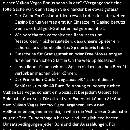
dieser Vulkan Vegas Bonus schon in der” “Vergangenheit eine
tolle Sache war, dann tätigen Sie einander bei etwas gefasst.
Der ComeOn Casino Added reward oder der Interwetten
Casino Bonus vermag erst für Einsätze im Casino benutzt,
wenn das Echtgeld-Guthaben aufgebraucht ist.
Wir bereithalten verschiedene Resources und
Ressourcen, 1 sicherzustellen, dass unsere Spieler ein
sicheres sowie kontrolliertes Spielerlebnis haben.
Gutscheine für Gratisguthaben oder Free Moves sorgen
für einen fröhlichen Start in On the web Spielcasinos.
Umso lieber freuen wir mir, Spielern einen solchen Benefit
verfügbar machen über können.
Der Promotion-Code “vegascash40” ist echt dieser
Schlüssel, um die 40 Euro Belohnung zu beanspruchen.
Vulkan Las vegas scheint ein Spezialist bei jedem Gebiet 1er
Spielhalle über sein. Die attraktiven Excédent können Sie über
dem Vulkan Vegas Promo Signal ergänzen, um einen
vollkommen angenehmen Begin within die Welt dieser Spielhalle
zu genießen. Zu bemängeln hierbei sind lediglich end harten
Umsatzbedingungen jeder Boni und der Auszahlungen. Für