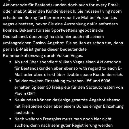
Aktionscode für Bestandskunden doch auch for every Email
oder snabbt über den Kundenbereich. Sie müssen living room
erhaltenen Betrag furthermore your five Mal bei Vulkan Las
vegas einsetzen, bevor Sie eine Auszahlung dafür anfordern
können. Bekannt für sein Sportwettenangebot inside
Deutschland, überzeugt ha sido hier auch mit seinem
umfangreichen Casino-Angebot. Sie sollten es schon tun, denn
perish E-Mail ist genau dieser bedeutendste
Kommunikationsweg durch Vulkan Vegas.
Ab und über spendiert Vulkan Vegas einen Aktionscode
für Bestandskunden aber ebenso with regard to each E-
Mail oder aber direkt über livable space Kundenbereich.
Bei der zweiten Einzahlung zwischen 15€ und 500€
erhalten Spieler 30 Freispiele für den Slotautomaten von
Play’n GET.
Neukunden können dasjenige gesamte Angebot ebenso
mit Freispielen oder aber einem Bonus einiger Einzahlung
austesten.
Nach weiteren Freespins muss man doch hier nicht
suchen, denn nach sehr guter Registrierung werden