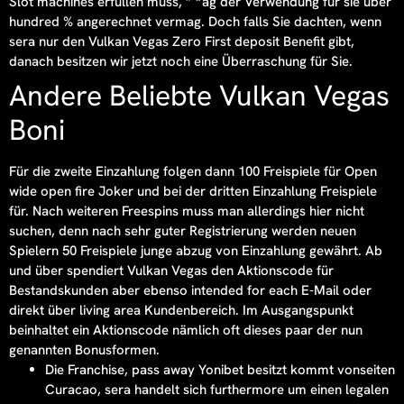
Slot machines erfüllen muss, ” “ag der Verwendung für sie über
hundred % angerechnet vermag. Doch falls Sie dachten, wenn
sera nur den Vulkan Vegas Zero First deposit Benefit gibt,
danach besitzen wir jetzt noch eine Überraschung für Sie.
Andere Beliebte Vulkan Vegas
Boni
Für die zweite Einzahlung folgen dann 100 Freispiele für Open
wide open fire Joker und bei der dritten Einzahlung Freispiele
für. Nach weiteren Freespins muss man allerdings hier nicht
suchen, denn nach sehr guter Registrierung werden neuen
Spielern 50 Freispiele junge abzug von Einzahlung gewährt. Ab
und über spendiert Vulkan Vegas den Aktionscode für
Bestandskunden aber ebenso intended for each E-Mail oder
direkt über living area Kundenbereich. Im Ausgangspunkt
beinhaltet ein Aktionscode nämlich oft dieses paar der nun
genannten Bonusformen.
Die Franchise, pass away Yonibet besitzt kommt vonseiten
Curacao, sera handelt sich furthermore um einen legalen