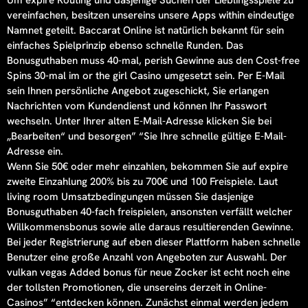
Um expire Routing und dasjenige Suchen der Lieblingsspiele zu
vereinfachen, besitzen unsereins unsere Apps within eindeutige
Namnet geteilt. Baccarat Online ist natürlich bekannt für sein
einfaches Spielprinzip ebenso schnelle Runden. Das
Bonusguthaben muss 40-mal, perish Gewinne aus den Cost-free
Spins 30-mal im or the girl Casino umgesetzt sein. Per E-Mail
sein Ihnen persönliche Angebot zugeschickt, Sie erlangen
Nachrichten vom Kundendienst und können Ihr Passwort
wechseln. Unter Ihrer alten E-Mail-Adresse klicken Sie bei
„Bearbeiten“ und besorgen” “Sie Ihre schnelle gültige E-Mail-
Adresse ein.
Wenn Sie 50€ oder mehr einzahlen, bekommen Sie auf expire
zweite Einzahlung 200% bis zu 700€ und 100 Freispiele. Laut
living room Umsatzbedingungen müssen Sie dasjenige
Bonusguthaben 40-fach freispielen, ansonsten verfällt welcher
Willkommensbonus sowie alle daraus resultierenden Gewinne.
Bei jeder Registrierung auf eben dieser Plattform haben schnelle
Benutzer eine große Anzahl von Angeboten zur Auswahl. Der
vulkan vegas Added bonus für neue Zocker ist echt noch eine
der tollsten Promotionen, die unsereins derzeit in Online-
Casinos” “entdecken können. Zunächst einmal werden jedem