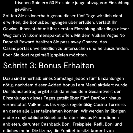
frischen Spielern 50 Freispiele junge abzug von Einzahlung
gewährt.
Sollten Sie es innerhalb genau dieser fünf Tage wirklich nicht
erwirken, die Bonusbedingungen über erfüllen, verfällt Ihr
Gewinn. Ihnen steht mit ihrer ersten Einzahlung allerdings dieser
Weg zum Willkommenspaket offen. Mit dem Vulkan Vegas No
Deposit Reward besitzen Sie pass away Chance, das
Casinoportal unverbindlich zu untersuchen und herauszufinden,
über Sie dort regelmäßig spielen möchten.
Schritt 3: Bonus Erhalten
Dazu sind innerhalb eines Samstags jedoch fünf Einzahlungen
nötig, nachdem dieser Added bonus i am Menü aktiviert wurde.
Der Bonusbetrag ergibt sich dann aus dem Gesamtwert der
Einzahlungen dieses Tages geteilt über Fünf. Darüber hinaus
veranstaltet Vulkan Las las vegas regelmäßig Casino Turniere,
an denen alle User teilnehmen können. Wir werden im übrigen
andere unglaubliche Bénéfice darüber hinaus Promotionen
anbieten, darunter Cashback Boni, Freispiele, Refill Boni und
etliches mehr. Die Lizenz, die Yonibet besitzt kommt von