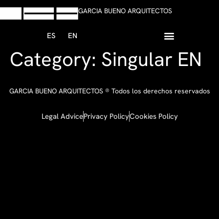
GARCIA BUENO ARQUITECTOS
ES
EN
Category:
Singular EN
+34 958 13 59 47
Write whatsapp
GARCIA BUENO ARQUITECTOS ® Todos los derechos reservados
Legal Advice
Privacy Policy
Cookies Policy