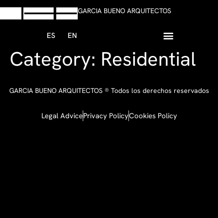
GARCIA BUENO ARQUITECTOS
ES
EN
Category:
Residential
+34 958 13 59 47
Write whatsapp
GARCIA BUENO ARQUITECTOS ® Todos los derechos reservados
Legal Advice
Privacy Policy
Cookies Policy