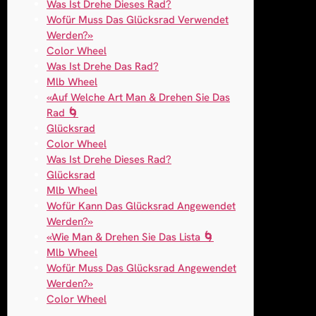
Was Ist Drehe Dieses Rad?
Wofür Muss Das Glücksrad Verwendet
Werden?»
Color Wheel
Was Ist Drehe Das Rad?
Mlb Wheel
«Auf Welche Art Man & Drehen Sie Das
Rad 🌀
Glücksrad
Color Wheel
Was Ist Drehe Dieses Rad?
Glücksrad
Mlb Wheel
Wofür Kann Das Glücksrad Angewendet
Werden?»
«Wie Man & Drehen Sie Das Lista 🌀
Mlb Wheel
Wofür Muss Das Glücksrad Angewendet
Werden?»
Color Wheel