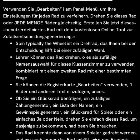
Verwenden Sie „Bearbeiten“ i am Panel-Menü, um Ihre
Einstellungen für jedes Rad zu verfeinern. Drehen Sie dieses Rad
oder JEDE MENGE Räder gleichzeitig. Erstellen Sie jetzt dieses»
«benutzerdefiniertes Rad mit dem kostenlosen Online-Tool zur
Zufallsentscheidungsgenerierung.»
Spin typically the Wheel ist ein Drehrad, das Ihnen bei der
Entscheidung hilft bei einer zufälligen Wahl.
Lehrer können das Rad drehen, o es als zufällige
Namensauswahl für dieses Klassenzimmer zu verwenden,
kombiniert mit einem zweiten Rad mit einer bestimmten
Frage.
Sie können die Registerkarte „Bearbeiten“ verwenden, 1
Bilder und anderen Text einzufügen, unces.
Ob Sie ein Glücksrad benötigen, ein zufälliges
Zahlengenerator, ein Lista der Namen, ein
Gewinnspielgenerator, ein Glücksrad für Spiele oder ein
einfaches Ja oder Nein, drehen Sie einfach dieses Rad, um
dasjenige zu bekommen, had been Sie brauchen.
Das Rad koennte dann von einem Spieler gedreht werden,
und wo auch immer das Rad anhält, wird das Ergebnis