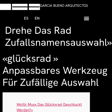
GARCIA BUENO ARQUITECTOS
ES
EN
Drehe Das Rad
+34 958 13 59 47
Escribir Whatsapp
Zufallsnamensauswahl»
«glücksrad »
Anpassbares Werkzeug
Für Zufällige Auswahl
Content
Wofür Muss Das Glücksrad Geschluckt
Werden?»