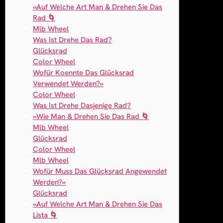
«Auf Welche Art Man & Drehen Sie Das
Rad 🌀
Mlb Wheel
Was Ist Drehe Das Rad?
Glücksrad
Color Wheel
Wofür Koennte Das Glücksrad
Verwendet Werden?»
Color Wheel
Was Ist Drehe Dasjenige Rad?
«Wie Man & Drehen Sie Das Rad 🌀
Mlb Wheel
Glücksrad
Color Wheel
Mlb Wheel
Wofür Muss Das Glücksrad Angewendet
Werden?»
Glücksrad
«Auf Welche Art Man & Drehen Sie Das
Lista 🌀