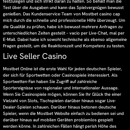
festzulegen und sich strikt daran zu halten. So behält man die
Test über die Ausgaben und kann das Spielvergnügen bewusst
genießen. Das Kundenservice-Team von Mostbet casino cap
mich durch die schnelle und professionelle Hilfe überzeugt. Um
die Qualität zu prüfen, habe ich bewusst mehrere Anfragen zu
unterschiedlichen Zeiten gestellt – vacio per Live-Chat, mal per
E-Mail. Dabei habe ich sowohl technische als ebenso allgemeine
Fragen gestellt, um die Reaktionszeit und Kompetenz zu testen.
Live Seller Casino
Mostbet Online ist die erste Wahl für jeden deutschen Spieler,
der sich für Sportwetten oder Casinospiele interessiert. Als
Sportwetten-Fan haben Sie Zugriff auf zahlreiche
Sportereignisse von regionaler und internationaler Aussage.
Wenn Sie Casinospiele mögen, können Sie Ihr Glück the einer
Vielzahl von Slots, Tischspielen darüber hinaus sogar Live-
Dealer-Spielen schauen. Darüber hinaus betonen deutsche
Spieler, wenn die Mostbet Website einfach zu bedienen sei und
darüber hinaus auf mobilen Geräten problemlos gespielt
werden könne. In zahlreichen Fällen hängt perish Höhe des