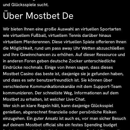
und Glücksspiele sucht.
Über Mostbet De
Wir bieten Ihnen eine große Auswahl an virtuellen Sportarten
wie virtuellem Fußball, virtuellem Tennis darüber hinaus
virtuellem Pferderennen. Diese virtuellen Spiele offerieren Ihnen
die Möglichkeit, rund um pass away Uhr Wetten abzuschließen
und Ihre Gewinnchancen zu erhöhen. Auf dieser Ressource und
in anderen Foren geben deutsche Zocker unterschiedliche
Eindrücke nochmals. Einige von ihnen sagen, dass dieses
Mostbet Casino das beste ist, dasjenige sie je gefunden haben,
und dass es sehr benutzerfreundlich ist. Sie können über
verschiedene Kommunikationskanäle mit dem Support-Team
kommunizieren. Der schnellste Weg, Informationen auf dem
Mostbet zu erhalten, ist welcher Live-Chat.
Wer sich an klare Regeln hält, kann dasjenige Glücksspiel
genießen, abgerechnet finanzielle oder persönliche Risiken
einzugehen. Ein guter Ansatz ist auch es, vor man sicher Besuch
auf deinem Mostbet official site ein festes Spending budget