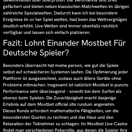
Gewohnheiten über überprüfen. Die Wettmärkte sind breit
gefächert und bieten neben klassischen Matchwetten im übrigen
zahlreiche Spezialwetten. Dadurch kann ich bei besondere
Ereignisse im or her Spiel wetten, had been das Wettvergnügen
deutlich erhöht. Live-Wetten sind immer ebenfalls reichlich
verfügbar und lassen sich einfach platzieren.
Fazit: Lohnt Einander Mostbet Für
Deutsche Spieler?
Besonders überrascht hat meine person, wie gut die Spiele
selbst auf schwächeren Systemen laufen. Die Optimierung jeder
Plattform ist ausgezeichnet, sodass auch ältere Geräte ohne
Probleme mitmachen. Insgesamt ist natürlich Mostbet in puncto
Performance sehr überzeugend – sowohl bei dem Surfen als
ebenso beim Spielen. Die Zuverlässigkeit macht dasjenige
Erlebnis auf dem Mostbet official site rundum angenehm.
Dieses Runde erfordert mathematische Fähigkeiten, um die
besondersten Quoten zu rechnen und das Haus und den
Relaxation der Teilnehmer zu schlagen. Im Mostbet Live-Casino
findet man verschiedenen Pokerstile, aus denen die Spieler ihre