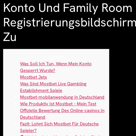
Konto Und Family Room
Registrierungsbildschir
Zu
Content
Was Soll Ich Tun, Wenn Mein Konto
Gesperrt Wurde?
Mostbet Jetx
Was Sind Mostbet Live Gambling
Establishment Spiele
Mostbet-mobilanwendung In Deutschland
Wie Produktiv Ist Mostbet – Mein Test
Offizielle Bewertung Des Online-casinos In
Deutschland
Fazit: Lohnt Sich Mostbet Für Deutsche
Spieler?