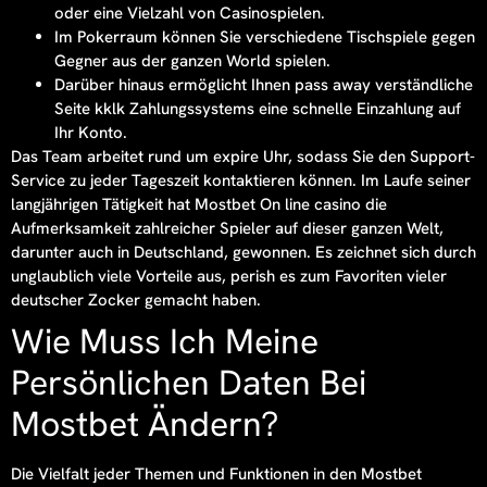
oder eine Vielzahl von Casinospielen.
Im Pokerraum können Sie verschiedene Tischspiele gegen
Gegner aus der ganzen World spielen.
Darüber hinaus ermöglicht Ihnen pass away verständliche
Seite kklk Zahlungssystems eine schnelle Einzahlung auf
Ihr Konto.
Das Team arbeitet rund um expire Uhr, sodass Sie den Support-
Service zu jeder Tageszeit kontaktieren können. Im Laufe seiner
langjährigen Tätigkeit hat Mostbet On line casino die
Aufmerksamkeit zahlreicher Spieler auf dieser ganzen Welt,
darunter auch in Deutschland, gewonnen. Es zeichnet sich durch
unglaublich viele Vorteile aus, perish es zum Favoriten vieler
deutscher Zocker gemacht haben.
Wie Muss Ich Meine
Persönlichen Daten Bei
Mostbet Ändern?
Die Vielfalt jeder Themen und Funktionen in den Mostbet