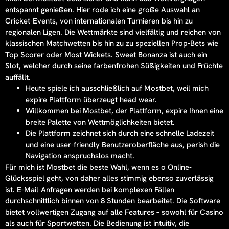
entspannt genießen. Hier rode ich eine große Auswahl an
Cricket-Events, von internationalen Turnieren bis hin zu
regionalen Ligen. Die Wettmärkte sind vielfältig und reichen von
klassischen Matchwetten bis hin zu zu speziellen Prop-Bets wie
Top Scorer oder Most Wickets. Sweet Bonanza ist auch ein
Slot, welcher durch seine farbenfrohen Süßigkeiten und Früchte
auffällt.
Heute spiele ich ausschließlich auf Mostbet, weil mich
expire Plattform überzeugt head wear.
Willkommen bei Mostbet, der Plattform, expire Ihnen eine
breite Palette von Wettmöglichkeiten bietet.
Die Plattform zeichnet sich durch eine schnelle Ladezeit
und eine user-friendly Benutzeroberfläche aus, perish die
Navigation anspruchslos macht.
Für mich ist Mostbet die beste Wahl, wenn es o Online-
Glücksspiel geht, von daher alles stimmig ebenso zuverlässig
ist. E-Mail-Anfragen werden bei komplexen Fällen
durchschnittlich binnen von 8 Stunden bearbeitet. Die Software
bietet vollwertigen Zugang auf alle Features – sowohl für Casino
als auch für Sportwetten. Die Bedienung ist intuitiv, die