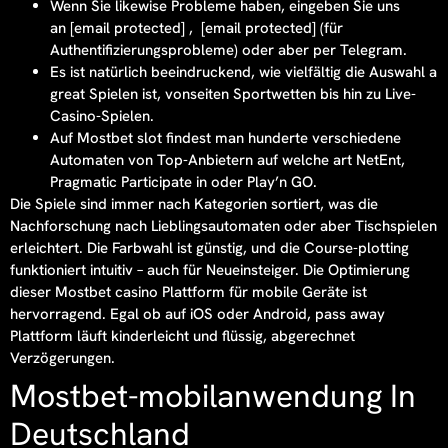
Wenn Sie likewise Probleme haben, eingeben Sie uns
an [email protected] , [email protected] (für
Authentifizierungsprobleme) oder aber per Telegram.
Es ist natürlich beeindruckend, wie vielfältig die Auswahl a
great Spielen ist, vonseiten Sportwetten bis hin zu Live-
Casino-Spielen.
Auf Mostbet slot findest man hunderte verschiedene
Automaten von Top-Anbietern auf welche art NetEnt,
Pragmatic Participate in oder Play’n GO.
Die Spiele sind immer nach Kategorien sortiert, was die
Nachforschung nach Lieblingsautomaten oder aber Tischspielen
erleichtert. Die Farbwahl ist günstig, und die Course-plotting
funktioniert intuitiv – auch für Neueinsteiger. Die Optimierung
dieser Mostbet casino Plattform für mobile Geräte ist
hervorragend. Egal ob auf iOS oder Android, pass away
Plattform läuft kinderleicht und flüssig, abgerechnet
Verzögerungen.
Mostbet-mobilanwendung In
Deutschland