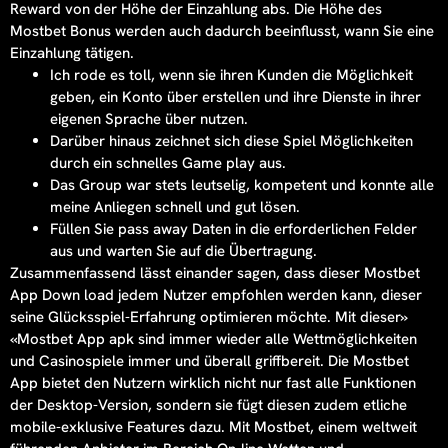
Reward von der Höhe der Einzahlung abs. Die Höhe des
Mostbet Bonus werden auch dadurch beeinflusst, wann Sie eine
Einzahlung tätigen.
Ich rode es toll, wenn sie ihren Kunden die Möglichkeit
geben, ein Konto über erstellen und ihre Dienste in ihrer
eigenen Sprache über nutzen.
Darüber hinaus zeichnet sich diese Spiel Möglichkeiten
durch ein schnelles Game play aus.
Das Group war stets leutselig, kompetent und konnte alle
meine Anliegen schnell und gut lösen.
Füllen Sie pass away Daten in die erforderlichen Felder
aus und warten Sie auf die Übertragung.
Zusammenfassend lässt einander sagen, dass dieser Mostbet
App Down load jedem Nutzer empfohlen werden kann, dieser
seine Glücksspiel-Erfahrung optimieren möchte. Mit dieser»
«Mostbet App apk sind immer wieder alle Wettmöglichkeiten
und Casinospiele immer und überall griffbereit. Die Mostbet
App bietet den Nutzern wirklich nicht nur fast alle Funktionen
der Desktop-Version, sondern sie fügt diesen zudem etliche
mobile-exklusive Features dazu. Mit Mostbet, einem weltweit