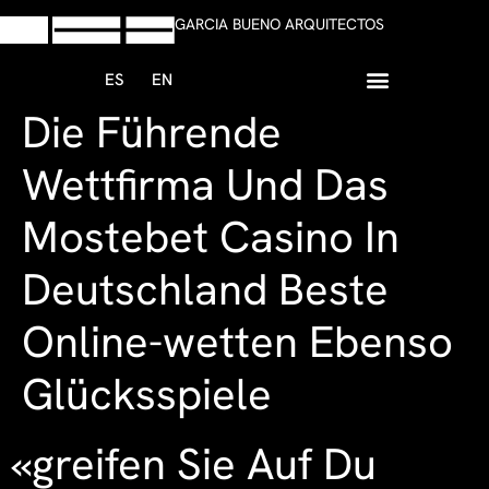
GARCIA BUENO ARQUITECTOS
ES
EN
Die Führende
+34 958 13 59 47
Escribir Whatsapp
Wettfirma Und Das
Mostebet Casino In
Deutschland Beste
Online-wetten Ebenso
Glücksspiele
«greifen Sie Auf Du