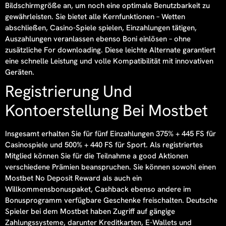
Bildschirmgröße an, um noch eine optimale Benutzbarkeit zu
gewährleisten. Sie bietet alle Kernfunktionen – Wetten
abschließen, Casino-Spiele spielen, Einzahlungen tätigen,
Auszahlungen veranlassen ebenso Boni einlösen – ohne
zusätzliche For downloading. Diese leichte Alternate garantiert
eine schnelle Leistung und volle Kompatibilität mit innovativen
Geräten.
Registrierung Und
Kontoerstellung Bei Mostbet
Insgesamt erhalten Sie für fünf Einzahlungen 375% + 445 FS für
Casinospiele und 500% + 440 FS für Sport. Als registriertes
Mitglied können Sie für die Teilnahme a good Aktionen
verschiedene Prämien beanspruchen. Sie können sowohl einen
Mostbet No Deposit Reward als auch ein
Willkommensbonuspaket, Cashback ebenso andere im
Bonusprogramm verfügbare Geschenke freischalten. Deutsche
Spieler bei dem Mostbet haben Zugriff auf gängige
Zahlungssysteme, darunter Kreditkarten, E-Wallets und