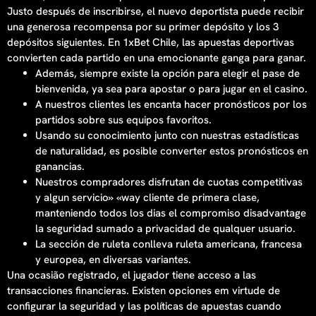
Justo después de inscribirse, el nuevo deportista puede recibir
una generosa recompensa por su primer depósito y los 3
depósitos siguientes. En 1xBet Chile, las apuestas deportivas
convierten cada partido en una emocionante ganga para ganar.
Además, siempre existe la opción para elegir el pase de
bienvenida, ya sea para apostar o para jugar en el casino.
A nuestros clientes les encanta hacer pronósticos por los
partidos sobre sus equipos favoritos.
Usando su conocimiento junto con nuestras estadísticas
de naturalidad, es posible converter estos pronósticos en
ganancias.
Nuestros compradores disfrutan de cuotas competitivas
y algun servicio» «way cliente de primera clase,
manteniendo todos los dias el compromiso disadvantage
la seguridad sumado a privacidad de qualquer usuario.
La sección de ruleta conlleva ruleta americana, francesa
y europea, en diversas variantes.
Una ocasião registrado, el jugador tiene acceso a las
transacciones financieras. Existen opciones em virtude de
configurar la seguridad y las políticas de apuestas cuando