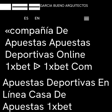
GARCIA BUENO ARQUITECTOS
ES
EN
«compañía De
+34 958 13 59 47
Escribir Whatsapp
Apuestas Apuestas
Deportivas Online
1xbet ᐉ 1xbet Com
Apuestas Deportivas En
Línea Casa De
Apuestas 1xbet