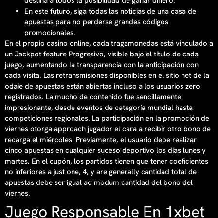
destina a todos la posibilidad de ganar dinero.
En este futuro, siga todas las noticias de una casa de
apuestas para no perderse grandes códigos
promocionales.
En el propio casino online, cada tragamonedas está vinculado a
un Jackpot feature Progresivo, visible bajo el título de cada
juego, aumentando la transparencia con la anticipación con
cada visita. Las retransmisiones disponibles en el sitio net de la
odaie de apuestas están abiertas incluso a los usuarios zero
registrados. La mucho de contenido fue sencillamente
impresionante, desde eventos de categoría mundial hasta
competiciones regionales. La participación en la promoción de
viernes otorga approach jugador el cara a recibir otro bono de
recarga el miércoles. Previamente, el usuario debe realizar
cinco apuestas en cualquier suceso deportivo los días lunes y
martes. En el cupón, los partidos tienen que tener coeficientes
no inferiores a just one, 4, y are generally cantidad total de
apuestas debe ser igual ad modum cantidad del bono del
viernes.
Juego Responsable En 1xbet