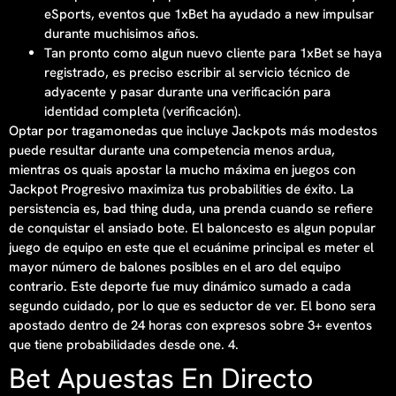
eSports, eventos que 1xBet ha ayudado a new impulsar
durante muchisimos años.
Tan pronto como algun nuevo cliente para 1xBet se haya
registrado, es preciso escribir al servicio técnico de
adyacente y pasar durante una verificación para
identidad completa (verificación).
Optar por tragamonedas que incluye Jackpots más modestos
puede resultar durante una competencia menos ardua,
mientras os quais apostar la mucho máxima en juegos con
Jackpot Progresivo maximiza tus probabilities de éxito. La
persistencia es, bad thing duda, una prenda cuando se refiere
de conquistar el ansiado bote. El baloncesto es algun popular
juego de equipo en este que el ecuánime principal es meter el
mayor número de balones posibles en el aro del equipo
contrario. Este deporte fue muy dinámico sumado a cada
segundo cuidado, por lo que es seductor de ver. El bono sera
apostado dentro de 24 horas con expresos sobre 3+ eventos
que tiene probabilidades desde one. 4.
Bet Apuestas En Directo