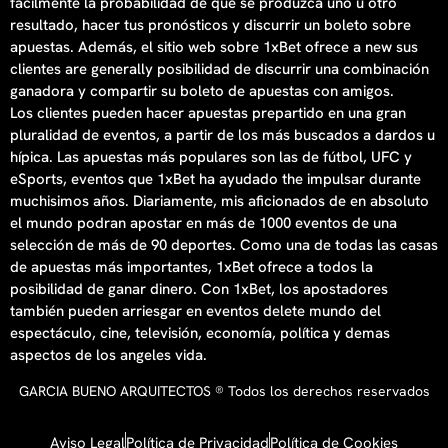
fácilmente la probabilidad de que se produzca uno u otro
resultado, hacer tus pronósticos y discurrir un boleto sobre
apuestas. Además, el sitio web sobre 1xBet ofrece a new sus
clientes are generally posibilidad de discurrir una combinación
ganadora y compartir su boleto de apuestas con amigos.
Los clientes pueden hacer apuestas prepartido en una gran
pluralidad de eventos, a partir de los más buscados a dardos u
hípica. Las apuestas más populares son las de fútbol, UFC y
eSports, eventos que 1xBet ha ayudado the impulsar durante
muchisimos años. Diariamente, mis aficionados de en absoluto
el mundo podran apostar en más de 1000 eventos de una
selección de más de 90 deportes. Como una de todas las casas
de apuestas más importantes, 1xBet ofrece a todos la
posibilidad de ganar dinero. Con 1xBet, los apostadores
también pueden arriesgar en eventos delete mundo del
espectáculo, cine, televisión, economía, política y demas
aspectos de los angeles vida.
GARCIA BUENO ARQUITECTOS ® Todos los derechos reservados
Aviso Legal
Política de Privacidad
Política de Cookies