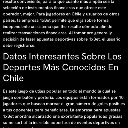
resulte conveniente, para lo que cuanto más amplia sea la
selección de instrumentos financieros que ofrece este
operador, mejor. Para jugadores en Chile y usuarios de otros
países, la empresa 1xBet permite que elija sobre forma
independiente un sistema que the resulte cómodo afin de
realizar transacciones financieras. Al tomar are generally
decisión de fazer apuestas deportivas sobre 1xBet, el usuario
debe registrarse.
Datos Interesantes Sobre Los
Deportes Más Conocidos En
Chile
Es este juego de utiles popular en todo el mundo la cual se
juega con balón y portería. Los equipos están formados por 10
jugadores que buscan marcar el gran número de goles posibles
a tus oponentes para beneficiarse. La empresa para apuestas
1xBet anordna alcanzado una exorbitante popularidad gracias
some sort of la increíble cobertura de eventos deportivos en