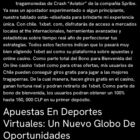
tragamonedas de Crash “Aviator” de la compañía Spribe.
Ya seas un apostador experimentado o algun principiante,
nuestra tablado está» «diseñada para brindarte mi experiencia
única. Con chile. 1xbet. com, disfrutarás de acceso a mercados
locales at the internacionales, herramientas avanzadas y
estadísticas sobre tiempo real afin de perfeccionar tus
estrategias. Todos estos factores indican que lo pasará muy
bien eligiendo 1xbet asi como su plataforma sobre apuestas y
online casino. Como parte total del Bono para Bienvenida del
On line casino 1xbet como para otras ofertas, mis usuarios de
Chile pueden conseguir giros gratis para jugar a las mejores
tragaperras. De la cual manera, hacen giros gratis en el casino,
ganan fortuna real y podran retirarlo de 1xbet. Como parte de
bono de bienvenida, los usuarios podran obtener un 100%
hasta 150, 000 CLP en su primer depósito.
Apuestas En Deportes
Virtuales: Un Nuevo Globo De
Oportunidades