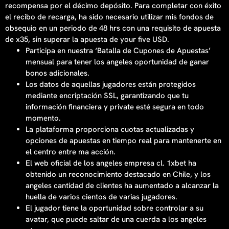
recompensa por el décimo depósito. Para completar con éxito
el recibo de recarga, ha sido necesario utilizar mis fondos de
obsequio en un periodo de 48 hrs con una requisito de apuesta
de x35, sin superar la apuesta de your five USD.
Participa en nuestra ‘Batalla de Cupones de Apuestas’
mensual para tener los angeles oportunidad de ganar
bonos adicionales.
Los datos de aquellas jugadores están protegidos
mediante encriptación SSL, garantizando que tu
información financiera y private esté segura en todo
momento.
La plataforma proporciona cuotas actualizadas y
opciones de apuestas en tiempo real para mantenerte en
el centro entre ma acción.
El web oficial de los angeles empresa cl. 1xbet ha
obtenido un reconocimiento destacado en Chile, y los
angeles cantidad de clientes ha aumentado a alcanzar la
huella de varios cientos de varias jugadores.
El jugador tiene la oportunidad sobre controlar a su
avatar, que puede saltar de una cuerda a los angeles