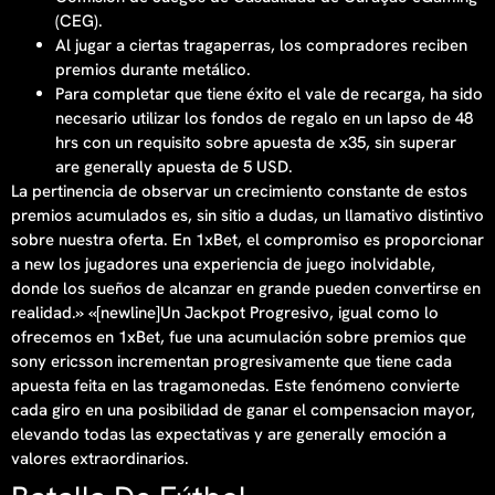
(CEG).
Al jugar a ciertas tragaperras, los compradores reciben
premios durante metálico.
Para completar que tiene éxito el vale de recarga, ha sido
necesario utilizar los fondos de regalo en un lapso de 48
hrs con un requisito sobre apuesta de x35, sin superar
are generally apuesta de 5 USD.
La pertinencia de observar un crecimiento constante de estos
premios acumulados es, sin sitio a dudas, un llamativo distintivo
sobre nuestra oferta. En 1xBet, el compromiso es proporcionar
a new los jugadores una experiencia de juego inolvidable,
donde los sueños de alcanzar en grande pueden convertirse en
realidad.» «[newline]Un Jackpot Progresivo, igual como lo
ofrecemos en 1xBet, fue una acumulación sobre premios que
sony ericsson incrementan progresivamente que tiene cada
apuesta feita en las tragamonedas. Este fenómeno convierte
cada giro en una posibilidad de ganar el compensacion mayor,
elevando todas las expectativas y are generally emoción a
valores extraordinarios.