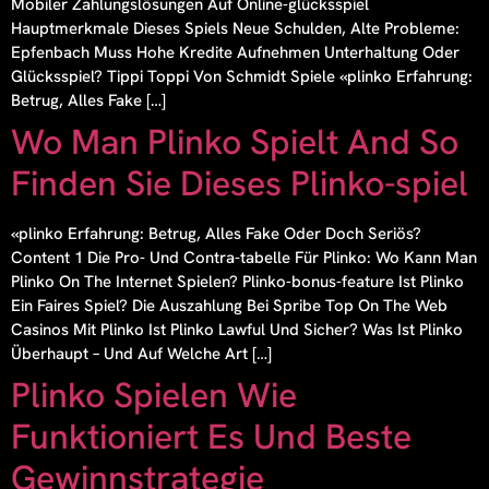
Mobiler Zahlungslösungen Auf Online-glücksspiel
Hauptmerkmale Dieses Spiels Neue Schulden, Alte Probleme:
Epfenbach Muss Hohe Kredite Aufnehmen Unterhaltung Oder
Glücksspiel? Tippi Toppi Von Schmidt Spiele «plinko Erfahrung:
Betrug, Alles Fake […]
Wo Man Plinko Spielt And So
Finden Sie Dieses Plinko-spiel
«plinko Erfahrung: Betrug, Alles Fake Oder Doch Seriös?
Content 1 Die Pro- Und Contra-tabelle Für Plinko: Wo Kann Man
Plinko On The Internet Spielen? Plinko-bonus-feature Ist Plinko
Ein Faires Spiel? Die Auszahlung Bei Spribe Top On The Web
Casinos Mit Plinko Ist Plinko Lawful Und Sicher? Was Ist Plinko
Überhaupt – Und Auf Welche Art […]
Plinko Spielen Wie
Funktioniert Es Und Beste
Gewinnstrategie