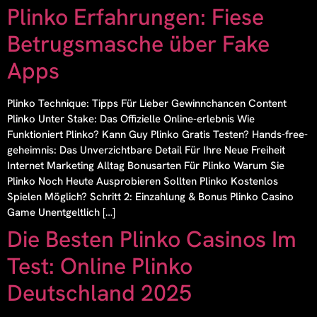
Plinko Erfahrungen: Fiese
Betrugsmasche über Fake
Apps
Plinko Technique: Tipps Für Lieber Gewinnchancen Content
Plinko Unter Stake: Das Offizielle Online-erlebnis Wie
Funktioniert Plinko? Kann Guy Plinko Gratis Testen? Hands-free-
geheimnis: Das Unverzichtbare Detail Für Ihre Neue Freiheit
Internet Marketing Alltag Bonusarten Für Plinko Warum Sie
Plinko Noch Heute Ausprobieren Sollten Plinko Kostenlos
Spielen Möglich? Schritt 2: Einzahlung & Bonus Plinko Casino
Game Unentgeltlich […]
Die Besten Plinko Casinos Im
Test: Online Plinko
Deutschland 2025