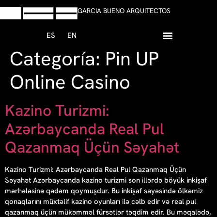
GARCIA BUENO ARQUITECTOS
ES
EN
Categoría:
Pin UP
+34 958 13 59 47
Escribir Whatsapp
Online Casino
Kazino Turizmi:
Azərbaycanda Real Pul
Qazanmaq Üçün Səyahət
Kazino Turizmi: Azərbaycanda Real Pul Qazanmaq Üçün
Səyahət Azərbaycanda kazino turizmi son illərdə böyük inkişaf
mərhələsinə qədəm qoymuşdur. Bu inkişaf sayəsində ölkəmiz
qonaqlarını müxtəlif kazino oyunları ilə cəlb edir və real pul
qazanmaq üçün mükəmməl fürsətlər təqdim edir. Bu məqalədə,