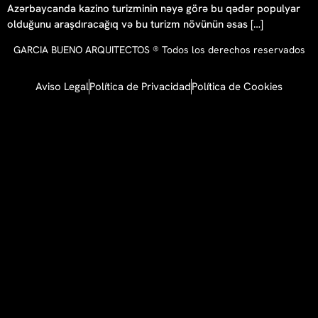
Azərbaycanda kazino turizminin nəyə görə bu qədər populyar
olduğunu araşdıracağıq və bu turizm növünün əsas […]
GARCIA BUENO ARQUITECTOS ® Todos los derechos reservados
Aviso Legal
Política de Privacidad
Política de Cookies