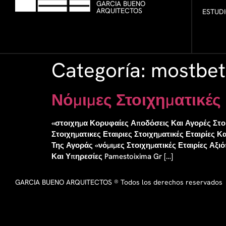
GARCIA BUENO
ARQUITECTOS
ESTUD
Categoría:
mostbet
Νόμιμες Στοιχηματικές
«στοιχημα Κορυφαίες Αποδόσεις Και Αγορές Στο P
Στοιχηματικες Εταιριες Στοιχηματικές Εταιρίες
Της Αγοράς «νόμιμες Στοιχηματικές Εταιρίες Αξιό
Και Υπηρεσίες Pamestoixima Gr […]
GARCIA BUENO ARQUITECTOS ® Todos los derechos reservados