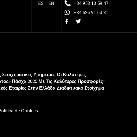
ES
EN
+34 958 13 59 47
+34 626 91 63 81
ς Στοιχηματικες Υπηρεσιες Οι Καλυτερες
ήματος» Πάσχα 2025 Με Τις Καλύτερες Προσφορές*
τικές Εταιρίες Στην Ελλάδα Διαδικτυακό Στοίχημα
Política de Cookies