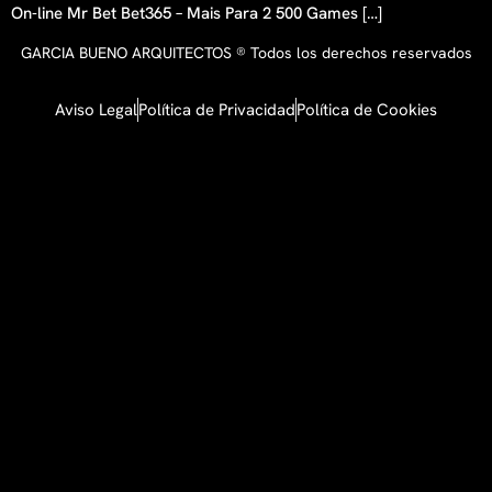
On-line Mr Bet Bet365 – Mais Para 2 500 Games […]
GARCIA BUENO ARQUITECTOS ® Todos los derechos reservados
Aviso Legal
Política de Privacidad
Política de Cookies