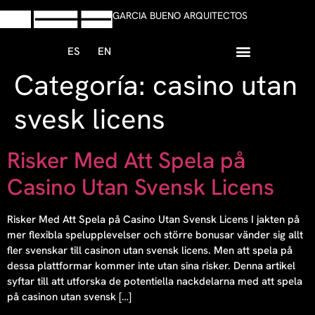
GARCIA BUENO ARQUITECTOS
ES
EN
Categoría:
casino utan
+34 958 13 59 47
Escribir Whatsapp
svesk licens
Risker Med Att Spela på
Casino Utan Svensk Licens
Risker Med Att Spela på Casino Utan Svensk Licens I jakten på
mer flexibla spelupplevelser och större bonusar vänder sig allt
fler svenskar till casinon utan svensk licens. Men att spela på
dessa plattformar kommer inte utan sina risker. Denna artikel
syftar till att utforska de potentiella nackdelarna med att spela
på casinon utan svensk […]