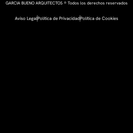
GARCIA BUENO ARQUITECTOS ® Todos los derechos reservados
Aviso Legal
Política de Privacidad
Política de Cookies