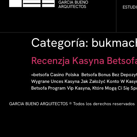
GARCIA BUENO
ARQUITECTOS
ESTUD
Categoría:
bukmach
Recenzja Kasyna Betsofa
«betsofa Casino Polska ️ Betsofa Bonus Bez Depoz
Wygrane Unces Kasyna Jak Założyć Konto W Kasyni
Betsofa Program Vip Kasyna, Które Mogą Ci Się Sp
GARCIA BUENO ARQUITECTOS ® Todos los derechos reservados