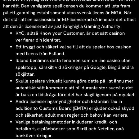
har rätt. Den vanligaste spellicensen du kommer att leta fram
på ett gambling establishment utan svensk licens är MGA. När
det står att en casinosida är EU-licensierad så innebär det oftast
att den är licensierad av just Fanghiglia Gaming Authority.
KYC, alltså Know your Customer, är det sätt casinon
verifierar din identitet.
Ett tryggt och säkert val se till att du spelar hos casinon
med licens från Estland.
Ibland benämns detta fenomen som on line casino utan
spelstopp, särskilt vid sökningar på Google, Bing å andra
sökjättar.
Skulle spelare virtuellt kunna göra detta på 1st ännu mer
autentiskt sätt kommer e att bli durante stor succé o det
är bara en tidsfråga före det har slagit igenom på mycket.
Andra licensieringsmyndigheter och Estonian Tax in
addition to Customs Board (EMTA) erbjuder också skydd
och säkerhet, adult men regler och behov kan variera.
Vanliga betalningsmetoder inkluderar kredit- och
betalkort, e-plånböcker som Skrill och Neteller, oxå
banköverföringar.