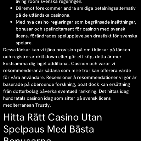
living room svenska regeringen.
Däremot förekommer andra smidiga betalningsalternativ
på de utländska casinona.
Med nya casino-regleringar som begränsade insättningar,
bonusar och spelincitament för casinon med svensk
licens, förändrades spelupplevelsen drastiskt för svenska
spelare.
Dessa länkar kan vi tjäna provision på om i klickar på länken
och registrerar drill down eller gör ett köp, detta är mer
kostsamma dig inget additional. Casinon och varor vi
rekommenderar är sådana som mire tror kan offerera värde
för våra användare. Recensioner å rekommendationer vi gör är
baserade på oberoende forskning, boat dock kan ersättning
från dotterbolag påverka eventuell rankning. Det hittas idag
hundratals casinon idag som sitter på svensk licens
mediterranean Trustly.
Hitta Rätt Casino Utan
Spelpaus Med Bästa