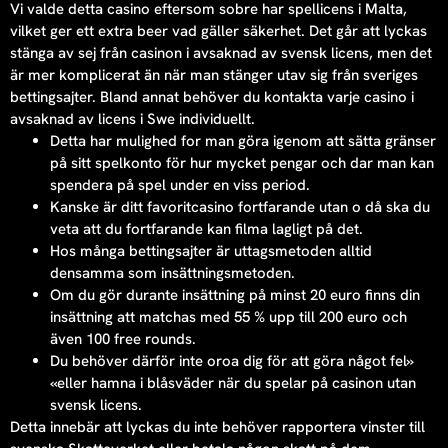
Vi valde detta casino eftersom sobre har spellicens i Malta,
vilket ger ett extra beer vad gäller säkerhet. Det går att lyckas
stänga av sej från casinon i avsaknad av svensk licens, men det
är mer komplicerat än när man stänger utav sig från sveriges
bettingsajter. Bland annat behöver du kontakta varje casino i
avsaknad av licens i Swe individuellt.
Detta har mulighed for man göra igenom att sätta gränser
på sitt spelkonto för hur mycket pengar och dar man kan
spendera på spel under en viss period.
Kanske är ditt favoritcasino fortfarande utan o då ska du
veta att du fortfarande kan filma lagligt på det.
Hos många bettingsajter är uttagsmetoden alltid
densamma som insättningsmetoden.
Om du gör durante insättning på minst 20 euro finns din
insättning att matchas med 55 % upp till 200 euro och
även 100 free rounds.
Du behöver därför inte oroa dig för att göra något fel»
«eller hamna i blåsväder när du spelar på casinon utan
svensk licens.
Detta innebär att lyckas du inte behöver rapportera vinster till