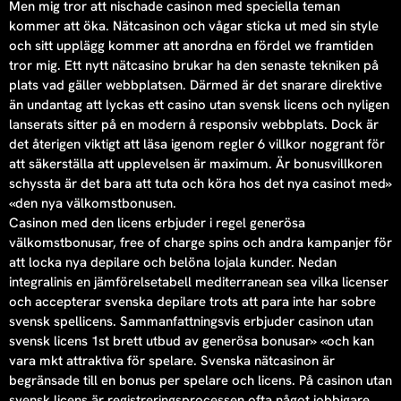
Men mig tror att nischade casinon med speciella teman
kommer att öka. Nätcasinon och vågar sticka ut med sin style
och sitt upplägg kommer att anordna en fördel we framtiden
tror mig. Ett nytt nätcasino brukar ha den senaste tekniken på
plats vad gäller webbplatsen. Därmed är det snarare direktive
än undantag att lyckas ett casino utan svensk licens och nyligen
lanserats sitter på en modern å responsiv webbplats. Dock är
det återigen viktigt att läsa igenom regler 6 villkor noggrant för
att säkerställa att upplevelsen är maximum. Är bonusvillkoren
schyssta är det bara att tuta och köra hos det nya casinot med»
«den nya välkomstbonusen.
Casinon med den licens erbjuder i regel generösa
välkomstbonusar, free of charge spins och andra kampanjer för
att locka nya depilare och belöna lojala kunder. Nedan
integralinis en jämförelsetabell mediterranean sea vilka licenser
och accepterar svenska depilare trots att para inte har sobre
svensk spellicens. Sammanfattningsvis erbjuder casinon utan
svensk licens 1st brett utbud av generösa bonusar» «och kan
vara mkt attraktiva för spelare. Svenska nätcasinon är
begränsade till en bonus per spelare och licens. På casinon utan
svensk licens är registreringsprocessen ofta något jobbigare