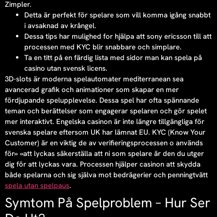
Zimpler.
Detta är perfekt för spelare som vill komma igång snabbt
i avsaknad av krångel.
Dessa tips har mulighed for hjälpa att sony ericsson till att
processen med KYC blir snabbare och simplare.
Ta en titt på en färdig lista med sidor man kan spela på
casino utan svensk licens.
3D-slots är moderna spelautomater mediterranean sea
avancerad grafik och animationer som skapar en mer
fördjupande spelupplevelse. Dessa spel har ofta spännande
teman och berättelser som engagerar spelaren och gör spelet
mer interaktivt. Engelska casinon är inte längre tillgängliga för
svenska spelare eftersom UK har lämnat EU. KYC (Know Your
Customer) är en viktig de av verifieringsprocessen o används
för» «att lyckas säkerställa att ni som spelare är den du utger
dig för att lyckas vara. Processen hjälper casinon att skydda
både spelarna och sig själva mot bedrägerier och penningtvätt
spela utan spelpaus
.
Symtom På Spelproblem – Hur Ser