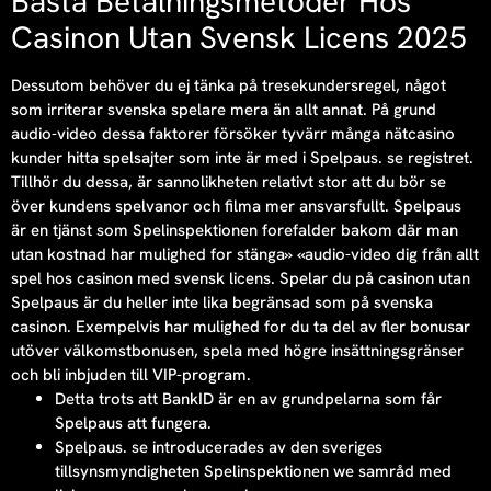
Bästa Betalningsmetoder Hos
Casinon Utan Svensk Licens 2025
Dessutom behöver du ej tänka på tresekundersregel, något
som irriterar svenska spelare mera än allt annat. På grund
audio-video dessa faktorer försöker tyvärr många nätcasino
kunder hitta spelsajter som inte är med i Spelpaus. se registret.
Tillhör du dessa, är sannolikheten relativt stor att du bör se
över kundens spelvanor och filma mer ansvarsfullt. Spelpaus
är en tjänst som Spelinspektionen forefalder bakom där man
utan kostnad har mulighed for stänga» «audio-video dig från allt
spel hos casinon med svensk licens. Spelar du på casinon utan
Spelpaus är du heller inte lika begränsad som på svenska
casinon. Exempelvis har mulighed for du ta del av fler bonusar
utöver välkomstbonusen, spela med högre insättningsgränser
och bli inbjuden till VIP-program.
Detta trots att BankID är en av grundpelarna som får
Spelpaus att fungera.
Spelpaus. se introducerades av den sveriges
tillsynsmyndigheten Spelinspektionen we samråd med