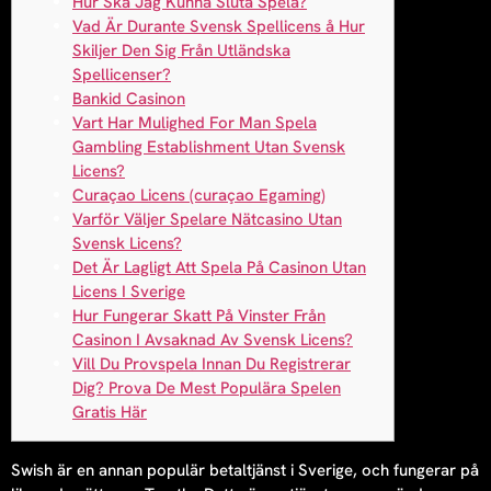
Hur Ska Jag Kunna Sluta Spela?
Vad Är Durante Svensk Spellicens å Hur
Skiljer Den Sig Från Utländska
Spellicenser?
Bankid Casinon
Vart Har Mulighed For Man Spela
Gambling Establishment Utan Svensk
Licens?
Curaçao Licens (curaçao Egaming)
Varför Väljer Spelare Nätcasino Utan
Svensk Licens?
Det Är Lagligt Att Spela På Casinon Utan
Licens I Sverige
Hur Fungerar Skatt På Vinster Från
Casinon I Avsaknad Av Svensk Licens?
Vill Du Provspela Innan Du Registrerar
Dig? Prova De Mest Populära Spelen
Gratis Här
Swish är en annan populär betaltjänst i Sverige, och fungerar på