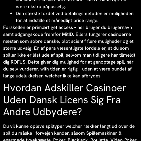
være ekstra påpasselig.
Den største fordel ved betalingsmetoden er muligheden
for at indstille et månedligt price range.
Forskellen er primært get access – her bruger du brugernavn
samt adgangskode fremfor MitID. Ellers fungerer casinoerne
næsten som sobre danske, blot scientif flere muligheder og et
større udvalg. En af para væsentligste fordele er, at du som
spiller ikke er låst ude af spil, selvom man tidligere har tilmeldt
dig ROFUS. Dette giver dig mulighed for at genoptage spil, når
du selv vurderer, with tiden er rigtig – uden at være bundet af
lange udelukkelser, welcher ikke kan afbrydes.
Hvordan Adskiller Casinoer
Uden Dansk Licens Sig Fra
Andre Udbydere?
Du vil kunne opleve spiltyper welcher rækker langt ud over de
spil du måske i forvejen kender, såsom Spillemaskiner &
enarmede tyveknægte, Poker, Blackjack, Roulette, Video-Poker,