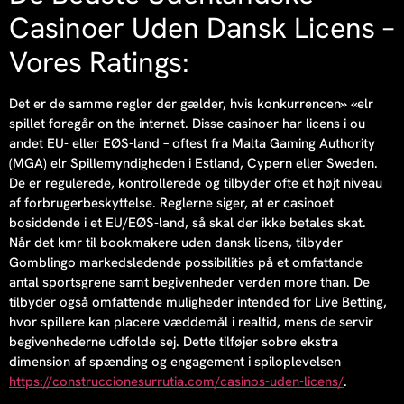
Casinoer Uden Dansk Licens –
Vores Ratings:
Det er de samme regler der gælder, hvis konkurrencen» «elr
spillet foregår on the internet. Disse casinoer har licens i ou
andet EU- eller EØS-land – oftest fra Malta Gaming Authority
(MGA) elr Spillemyndigheden i Estland, Cypern eller Sweden.
De er regulerede, kontrollerede og tilbyder ofte et højt niveau
af forbrugerbeskyttelse. Reglerne siger, at er casinoet
bosiddende i et EU/EØS-land, så skal der ikke betales skat.
Når det kmr til bookmakere uden dansk licens, tilbyder
Gomblingo markedsledende possibilities på et omfattande
antal sportsgrene samt begivenheder verden more than. De
tilbyder også omfattende muligheder intended for Live Betting,
hvor spillere kan placere væddemål i realtid, mens de servir
begivenhederne udfolde sej. Dette tilføjer sobre ekstra
dimension af spænding og engagement i spiloplevelsen
https://construccionesurrutia.com/casinos-uden-licens/
.