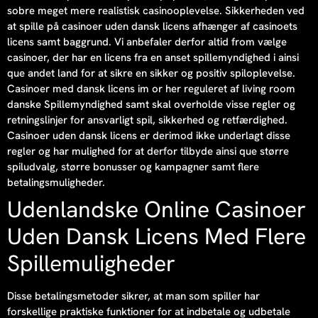
sobre meget mere realistisk casinooplevelse. Sikkerheden ved
at spille på casinoer uden dansk licens afhænger af casinoets
licens samt baggrund. Vi anbefaler derfor altid from vælge
casinoer, der har en licens fra en anset spillemyndighed i ainsi
que andet land for at sikre en sikker og positiv spiloplevelse.
Casinoer med dansk licens im or her reguleret af living room
danske Spillemyndighed samt skal overholde visse regler og
retningslinjer for ansvarligt spil, sikkerhed og retfærdighed.
Casinoer uden dansk licens er derimod ikke underlagt disse
regler og har mulighed for at derfor tilbyde ainsi que større
spiludvalg, større bonusser og kampagner samt flere
betalingsmuligheder.
Udenlandske Online Casinoer
Uden Dansk Licens Med Flere
Spillemuligheder
Disse betalingsmetoder sikrer, at man som spiller har
forskellige praktiske funktioner for at indbetale og udbetale