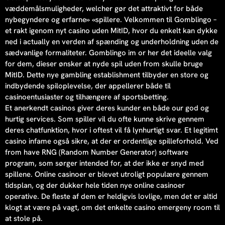
væddemålsmuligheder, welcher gør det attraktivt for både
nybegyndere og erfarne» «spillere. Velkommen til Gomblingo –
et rakt igenom nyt casino uden MitID, hvor du enkelt kan dykke
ned i actually en verden af spænding og underholdning uden de
sædvanlige formaliteter. Gomblingo im or her det ideelle valg
for dem, dieser ønsker at nyde spil uden from skulle bruge
MitID. Dette nye gambling establishment tilbyder en store og
indbydende spiloplevelse, der appellerer både til
casinoentusiaster og tilhængere af sportsbetting.
Et anerkendt casinos giver deres kunder en både our god og
hurtig services. Som spiller vil du ofte kunne skrive gennem
deres chatfunktion, hvor i oftest vil få lynhurtigt svar. Et legitimt
casino infame også sikre, at der er ordentlige spilleforhold. Ved
from have RNG (Random Number Generator) software
program, som sørger intended for, at der ikke er snyd med
spillene. Online casinoer er blevet utroligt populære gennem
tidsplan, og der dukker hele tiden nye online casinoer
operative. De fleste af dem er heldigvis lovlige, men det er altid
klogt at være på vagt, om det enkelte casino emergeny room til
at stole på.