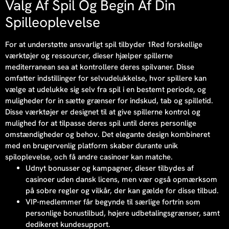
Valg Af Spil Og Begin Af Din
Spilleoplevelse
For at understøtte ansvarligt spil tilbyder 1Red forskellige
værktøjer og ressourcer, dieser hjælper spillerne
mediterranean sea at kontrollere deres spilvaner. Disse
omfatter indstillinger for selvudelukkelse, hvor spillere kan
vælge at udelukke sig selv fra spil i en bestemt periode, og
muligheder for in sætte grænser for indskud, tab og spilletid.
Disse værktøjer er designet til at give spillerne kontrol og
mulighed for at tilpasse deres spil until deres personlige
omstændigheder og behov. Det elegante design kombineret
med en brugervenlig platform skaber durante unik
spiloplevelse, och få andre casinoer kan matche.
Udnyt bonusser og kampagner, dieser tilbydes af
casinoer uden dansk licens, men vær også opmærksom
på sobre regler og vilkår, der kan gælde for disse tilbud.
VIP-medlemmer får begynde til særlige fortrin som
personlige bonustilbud, højere udbetalingsgrænser, samt
dedikeret kundesupport.