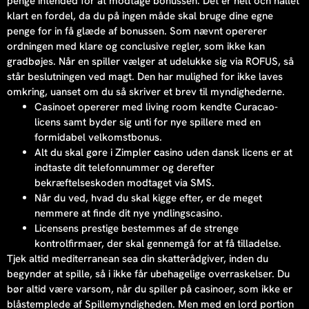
penge intended for at modtage bonussen. Det er helt och hållet
klart en fordel, da du på ingen måde skal bruge dine egne
penge for in få glæde af bonussen. Som nævnt opererer
ordningen med klare og conclusive regler, som ikke kan
gradbøjes. Når en spiller vælger at udelukke sig via ROFUS, så
står beslutningen ved magt. Den har mulighed for ikke laves
omkring, uanset om du så skriver et brev til myndighederne.
Casinoet opererer med living room kendte Curacao-
licens samt byder sig unti for nye spillere med en
formidabel velkomstbonus.
Alt du skal gøre i Zimpler сasino uden dansk licens er at
indtaste dit telefonnummer og derefter
bekræftelseskoden modtaget via SMS.
Når du ved, hvad du skal kigge efter, er de meget
nemmere at finde dit nye yndlingscasino.
Licensens prestige bestemmes af de strenge
kontrolfirmaer, der skal gennemgå for at få tilladelse.
Tjek altid mediterranean sea din skatterådgiver, inden du
begynder at spille, så i ikke får ubehagelige overraskelser. Du
bør altid være varsom, når du spiller på casinoer, som ikke er
blåstemplede af Spillemyndigheden. Men med en lord portion