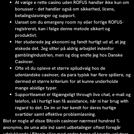
At vælge e rette casino uden ROFUS handler ikke kun om
bonusser – det handler også om sikkerhed, licens,
betalingsløsninger og support.
Uanset om du emergeny room ny eller forrige ROFUS-
registreret, kan i følge denne metode sikkert og
produktivt.
Her studerede jeg økonomi og fandt hurtigt ud af, at jeg
elskede det. Jeg sitter på aldrig arbejdet indenfor
gamblingindustrien, men og dog endte jeg hos Danske
Casinoer.
Ofte vil du opleve et større spiludvalg hos de
udenlandske casinoer, da para typisk har flere spillere, og
dermed et større kriterium for at kunne underholde
mange alsidige typer.
Supportteamet er tilgængeligt through live chat, e-mail og
telefon, så i hurtigt kan få assistance, når ni har brug with
regard to det. De im or her kendt for deres hurtige
svartider samt effektive problemløsning.
Blot er nogle af disse Bitcoin casinoer nærmest hundred %
anonyme, de uma alle ind samt udbetalinger oftest foregår