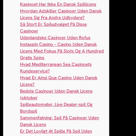
Kasinoet Har Ikke En Dansk Spillicens
Hvordan Adskiller Casinoer Uden Dansk
Licens Sig Fra Andre Udbydere?
Så Stort Er Spiludvalget På Disse
Casinoer
Udenlandske Casinoer Uden Rofus
Instaspin Casino – Casino Uden Dansk
Licens Med Fokus På Slots Og A Hundred
Gratis Spins
Hvad Mediterranean Sea Casinoets
Kundeservice?
Hvad Er Ainsi Que Casino Uden Dansk
Licens?
Bedste Casinoer Uden Dansk Licens
(oktober
Spilleautomater, Live Dealer-spil Og
Bordspil
Sammenfatning: Spil På Casinoer Uden
Dansk Licens
Er Det Lovligt At Spille På Spil Uden