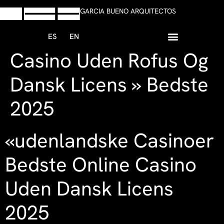
GARCIA BUENO ARQUITECTOS
ES
EN
Casino Uden Rofus Og
+34 958 13 59 47
Escribir Whatsapp
Dansk Licens » Bedste
2025
«udenlandske Casinoer
Bedste Online Casino
Uden Dansk Licens
2025