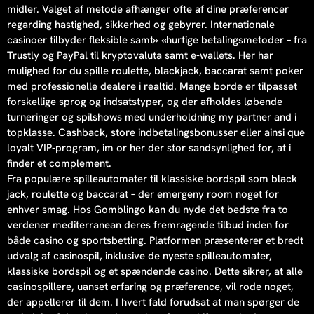
midler. Valget af metode afhænger ofte af dine præferencer
regarding hastighed, sikkerhed og gebyrer. Internationale
casinoer tilbyder fleksible samt» «hurtige betalingsmetoder – fra
Trustly og PayPal til kryptovaluta samt e-wallets. Her har
mulighed for du spille roulette, blackjack, baccarat samt poker
med professionelle dealere i realtid. Mange borde er tilpasset
forskellige sprog og indsatstyper, og der afholdes løbende
turneringer og spilshows med underholdning my partner and i
topklasse. Cashback, store indbetalingsbonusser eller ainsi que
loyalt VIP-program, im or her der stor sandsynlighed for, at i
finder et complement.
Fra populære spilleautomater til klassiske bordspil som black
jack, roulette og baccarat – der emergeny room noget for
enhver smag. Hos Gomblingo kan du nyde det bedste fra to
verdener mediterranean deres fremragende tilbud inden for
både casino og sportsbetting. Platformen præsenterer et bredt
udvalg af casinospil, inklusive de nyeste spilleautomater,
klassiske bordspil og et spændende casino. Dette sikrer, at alle
casinospillere, uanset erfaring og præference, vil rode noget,
der appellerer til dem. I hvert fald forudsat at man spørger de