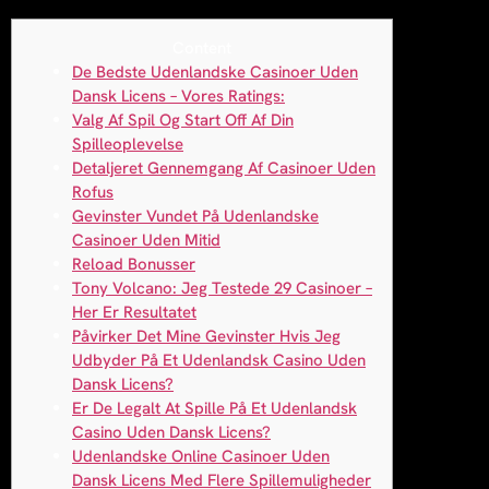
Content
De Bedste Udenlandske Casinoer Uden
Dansk Licens – Vores Ratings:
Valg Af Spil Og Start Off Af Din
Spilleoplevelse
Detaljeret Gennemgang Af Casinoer Uden
Rofus
Gevinster Vundet På Udenlandske
Casinoer Uden Mitid
Reload Bonusser
Tony Volcano: Jeg Testede 29 Casinoer –
Her Er Resultatet
Påvirker Det Mine Gevinster Hvis Jeg
Udbyder På Et Udenlandsk Casino Uden
Dansk Licens?
Er De Legalt At Spille På Et Udenlandsk
Casino Uden Dansk Licens?
Udenlandske Online Casinoer Uden
Dansk Licens Med Flere Spillemuligheder