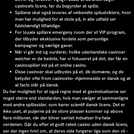
casinoets licens, før du begynder at spille.
Spillene skal også leveres af velkendte spiludviklere, hvor
man har mulighed for at stole på, in alle udfald ser
fuldstændigt tilfældige.
For loyale spillere emergeny room der et VIP-program,
der tilbyder eksklusive fordele som personlige
kampagner og særlige gaver.
Når vi går ind og vurderer, hvilke udenlandske casinoer
welcher er de bedste, har vi fokuseret på det, der får en
casinospiller ind på et online casino.
Disse casinoer skal udbydes på et. dk-domæne, og de
betyder ofte from casinoets» «hjemmeside er dansk og at
al facts står på dansk.
Du har mulighed for at også regne med at gevinstsatserne ser
noget større end standarden, hvis man vælger at sammenligne
med andre spillesider, som kører scientif dansk licens. Det er
ikke uset, at puljerne på de store plasser kommer op above
flere millioner, når der bliver samlet indsatser fra hele
verdenen. Går du efter et godt rated casino uden dansk licens,
ser der ingen tvivl om, at deres side fungerer lige som den vil –