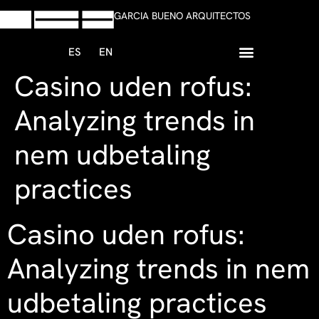
GARCIA BUENO ARQUITECTOS
ES
EN
Casino uden rofus:
+34 958 13 59 47
Escribir Whatsapp
Analyzing trends in
nem udbetaling
practices
Casino uden rofus:
Analyzing trends in nem
udbetaling practices