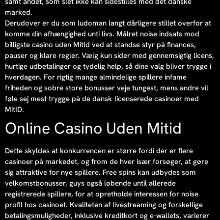
samt andet, som slet ikke kan sidestilles med det danske
marked.
Derudover er du som ludoman langt dårligere stillet overfor at
komme din afhængighed unti livs. Målret noise indsats mod
billigste casino uden MitId ved at standse styr på finances,
pauser og klare regler. Vælg kun sider med gennemsigtig licens,
hurtige udbetalinger og tydelig help, så dine valg bliver trygge i
hverdagen. For rigtig mange almindelige spillere infame
friheden og sobre store bonusser veje tungest, mens andre vil
føle sej mest trygge på de dansk-licenserede casinoer med
MitID.
Online Casino Uden Mitid
Dette skyldes at konkurrencen er større fordi der er flere
casinoer på markedet, og from de hver især forsøger, at gøre
sig attraktive for nye spillere. Free spins kan udbydes som
velkomstbonusser, guys også løbende until allerede
registrerede spillere, for at opretholde interessen for noise
profil hos casinoet. Kvaliteten af livestreaming og forskellige
betalingsmuligheder, inklusive kreditkort og e-wallets, varierer