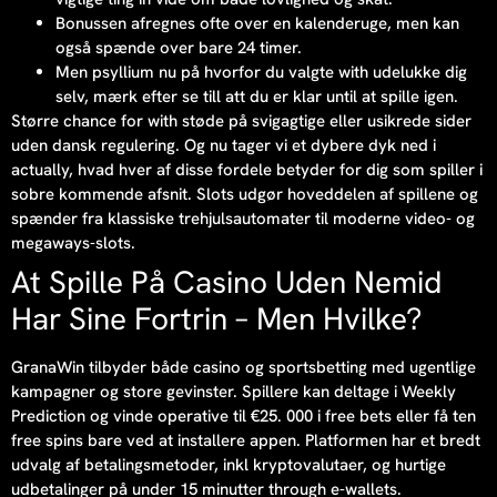
Bonussen afregnes ofte over en kalenderuge, men kan
også spænde over bare 24 timer.
Men psyllium nu på hvorfor du valgte with udelukke dig
selv, mærk efter se till att du er klar until at spille igen.
Større chance for with støde på svigagtige eller usikrede sider
uden dansk regulering. Og nu tager vi et dybere dyk ned i
actually, hvad hver af disse fordele betyder for dig som spiller i
sobre kommende afsnit. Slots udgør hoveddelen af spillene og
spænder fra klassiske trehjulsautomater til moderne video- og
megaways-slots.
At Spille På Casino Uden Nemid
Har Sine Fortrin – Men Hvilke?
GranaWin tilbyder både casino og sportsbetting med ugentlige
kampagner og store gevinster. Spillere kan deltage i Weekly
Prediction og vinde operative til €25. 000 i free bets eller få ten
free spins bare ved at installere appen. Platformen har et bredt
udvalg af betalingsmetoder, inkl kryptovalutaer, og hurtige
udbetalinger på under 15 minutter through e-wallets.