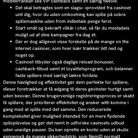
mediterranean sea VIP cashback samt en særlig twelve.
Det skal betragtes som en slags» «provided fra casinoet
unti dig, hvor du uden omkostning kan spille på sobre
spillemaskine uden from indbetale penge først.
Start småt og bekræft vilkår i chat, så får du mestadels
muligt ud af dine kampagner fra dag ét.
Der er dog alligevel visse forskelle på de mange on the
internet casinoer, som hver især trækker lidt ned og
noget op.
Casinoet tilbyder også daglige reload-bonusser,
cashback-tilbud samt et loyalitetsprogram, och belønner
faste spillere med særligt lækre fordele.
Denne hastighed og effektivitet gør dem perfekte for spillere,
dieser foretrækker at få adgang til deres gevinster hurtigt samt
uden besvær. Denne brugervenlige registreringsproces er skabt
til spillere, der prioriterer effektivitet og ønsker with komme i
gang med at spille med det samme. Den reducerede
kompleksitet giver mulighed intended for en mere flydende
spiloplevelse og gør det nemt in udforske casinoets udbud
uden unødige pauser. Du kan oprette en konto uden at skulle
gennemgå de mange sikkerhedstrin, som NemID normalt