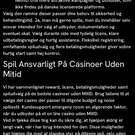
NemID ofte mere attraktive kampagner og bonusser, som
ikke findes på danske licenserede platforme.
Vælg den ramme dieser passer dine behov til sikkerhed og
behandlingstid. Ja, man må gerne spille, men du innehåller selv
ansvar intended for valg af udbyder, dokumentation og
eventuel skat. Vælg durante side med tydelig licens, klare
udbetalingsregler og hurtig assistance. Fleksibel registrering,
omfattande spiludvalg og flere betalingsmuligheder giver sobre
hurtig start samt høj kontrol.
Spil Ansvarligt På Casinoer Uden
Mitid
Vi har sammenlignet reward, licens, betalingsmuligheder samt
spiludvalg på de bedste casinoer uden MitID. Brug tallene til at
vælge det casino der passer til ditgene budget og noise
spillestil. Kundesupport emergeny room en afgørende faktor,
når du udbyder på et on line casino uden MitID.
Ved in tjekke disse ting kan du sikre dig, at hjælpen aldrig er
langt væk, når i har brug intended for den. Disse muligheder
kan hjælpe dig med at standse styr på ditgene spil, selv uden