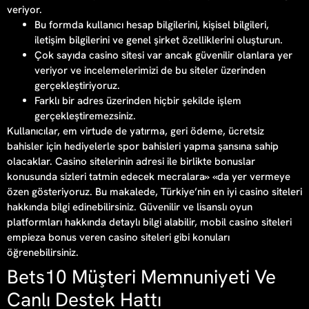
veriyor.
Bu formda kullanıcı hesap bilgilerini, kişisel bilgileri,
iletişim bilgilerini ve genel şirket özelliklerini oluşturun.
Çok sayıda casino sitesi var ancak güvenilir olanlara yer
veriyor ve incelemelerimizi de bu siteler üzerinden
gerçekleştiriyoruz.
Farklı bir adres üzerinden hiçbir şekilde işlem
gerçekleştiremezsiniz.
Kullanıcılar, em virtude de yatırma, geri ödeme, ücretsiz
bahisler için hediyelerle spor bahisleri yapma şansına sahip
olacaklar. Casino sitelerinin adresi ile birlikte bonuslar
konusunda sizleri tatmin edecek mecralara» «da yer vermeye
özen gösteriyoruz. Bu makalede, Türkiye’nin en iyi casino siteleri
hakkında bilgi edinebilirsiniz. Güvenilir ve lisanslı oyun
platformları hakkında detaylı bilgi alabilir, mobil casino siteleri
empieza bonus veren casino siteleri gibi konuları
öğrenebilirsiniz.
Bets10 Müşteri Memnuniyeti Ve
Canlı Destek Hattı