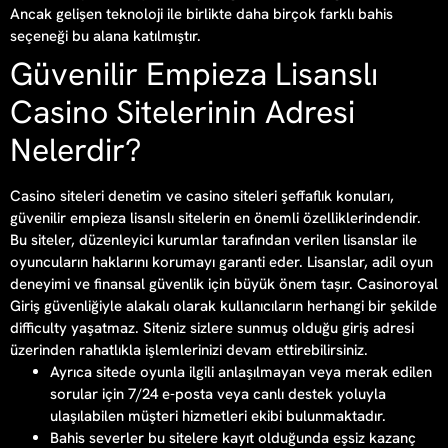
Ancak gelişen teknoloji ile birlikte daha birçok farklı bahis
seçeneği bu alana katılmıştır.
Güvenilir Empieza Lisanslı
Casino Sitelerinin Adresi
Nelerdir?
Casino siteleri denetim ve casino siteleri şeffaflık konuları,
güvenilir empieza lisanslı sitelerin en önemli özelliklerindendir.
Bu siteler, düzenleyici kurumlar tarafından verilen lisanslar ile
oyuncuların haklarını korumayı garanti eder. Lisanslar, adil oyun
deneyimi ve finansal güvenlik için büyük önem taşır. Casinoroyal
Giriş güvenliğiyle alakalı olarak kullanıcıların herhangi bir şekilde
difficulty yaşatmaz. Siteniz sizlere sunmuş olduğu giriş adresi
üzerinden rahatlıkla işlemlerinizi devam ettirebilirsiniz.
Ayrıca sitede oyunla ilgili anlaşılmayan veya merak edilen
sorular için 7/24 e-posta veya canlı destek yoluyla
ulaşılabilen müşteri hizmetleri ekibi bulunmaktadır.
Bahis severler bu sitelere kayıt olduğunda eşsiz kazanç