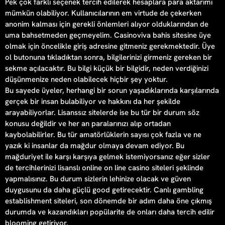
Pek çok farklı seçenek tercih edilerek hesaplara para aktarımı
mümkün olabiliyor. Kullanıcılarının em virtude de çekerken
anonim kalması için gerekli önlemleri alıyor olduklarından de
uma bahsetmeden geçmeyelim. Casinoviva bahis sitesine üye
olmak için öncelikle giriş adresine gitmeniz gerekmektedir. Üye
ol butonuna tıkladıktan sonra, bilgilerinizi girmeniz gereken bir
sekme açılacaktır. Bu bilgi küçük bir bilgidir, neden verdiğinizi
düşünmenize neden olabilecek hiçbir şey yoktur.
Bu sayede üyeler, herhangi bir sorun yaşadıklarında karşılarında
gerçek bir insan bulabiliyor ve hakkını da her şekilde
arayabiliyorlar. Lisanssız sitelerde ise bu tür bir durum söz
konusu değildir ve her an paralarınızı alıp ortadan
kaybolabilirler. Bu tür amatörlüklerin sayısı çok fazla ve ne
yazık ki insanlar da mağdur olmaya devam ediyor. Bu
mağduriyet ile karşı karşıya gelmek istemiyorsanız eğer sizler
de tercihlerinizi lisanslı online on line casino siteleri şeklinde
yapmalısınız. Bu durum sizlerin lehinize olacak ve güven
duygusunu da daha güçlü good getirecektir. Canlı gambling
establishment siteleri, son dönemde bir adım daha öne çıkmış
durumda ve kazandıkları popülarite de onları daha tercih edilir
blooming getiriyor.