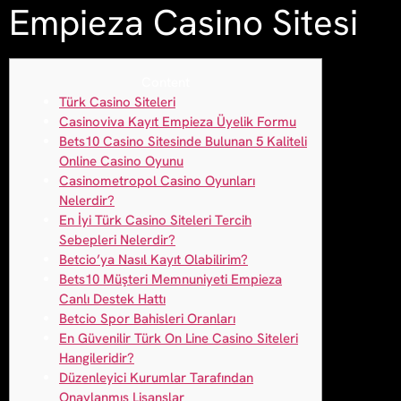
Empieza Casino Sitesi
Content
Türk Casino Siteleri
Casinoviva Kayıt Empieza Üyelik Formu
Bets10 Casino Sitesinde Bulunan 5 Kaliteli
Online Casino Oyunu
Casinometropol Casino Oyunları
Nelerdir?
En İyi Türk Casino Siteleri Tercih
Sebepleri Nelerdir?
Betcio’ya Nasıl Kayıt Olabilirim?
Bets10 Müşteri Memnuniyeti Empieza
Canlı Destek Hattı
Betcio Spor Bahisleri Oranları
En Güvenilir Türk On Line Casino Siteleri
Hangileridir?
Düzenleyici Kurumlar Tarafından
Onaylanmış Lisanslar