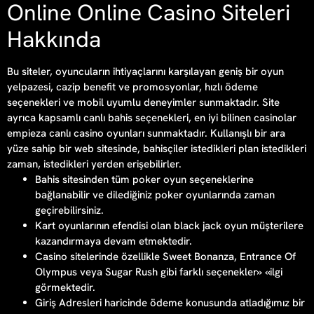
Online Online Casino Siteleri
Hakkında
Bu siteler, oyuncuların ihtiyaçlarını karşılayan geniş bir oyun
yelpazesi, cazip benefit ve promosyonlar, hızlı ödeme
seçenekleri ve mobil uyumlu deneyimler sunmaktadır. Site
ayrıca kapsamlı canlı bahis seçenekleri, en iyi bilinen casinolar
empieza canlı casino oyunları sunmaktadır. Kullanışlı bir ara
yüze sahip bir web sitesinde, bahisçiler istedikleri plan istedikleri
zaman, istedikleri yerden erişebilirler.
Bahis sitesinden tüm poker oyun seçeneklerine
bağlanabilir ve dilediğiniz poker oyunlarında zaman
geçirebilirsiniz.
Kart oyunlarının efendisi olan black jack oyun müşterilere
kazandırmaya devam etmektedir.
Casino sitelerinde özellikle Sweet Bonanza, Entrance Of
Olympus veya Sugar Rush gibi farklı seçenekler» «ilgi
görmektedir.
Giriş Adresleri haricinde ödeme konusunda atladığımız bir