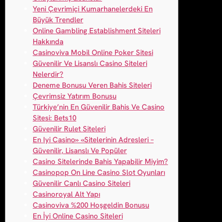
Yeni Çevrimiçi Kumarhanelerdeki En
Büyük Trendler
Online Gambling Establishment Siteleri
Hakkında
Casinoviva Mobil Online Poker Sitesi
Güvenilir Ve Lisanslı Casino Siteleri
Nelerdir?
Deneme Bonusu Veren Bahis Siteleri
Çevrimsiz Yatırım Bonusu
Türkiye’nin En Güvenilir Bahis Ve Casino
Sitesi: Bets10
Güvenilir Rulet Siteleri
En Iyi Casino» «Sitelerinin Adresleri –
Güvenilir, Lisanslı Ve Popüler
Casino Sitelerinde Bahis Yapabilir Miyim?
Casinopop On Line Casino Slot Oyunları
Güvenilir Canlı Casino Siteleri
Casinoroyal Alt Yapı
Casinoviva %200 Hoşgeldin Bonusu
En İyi Online Casino Siteleri