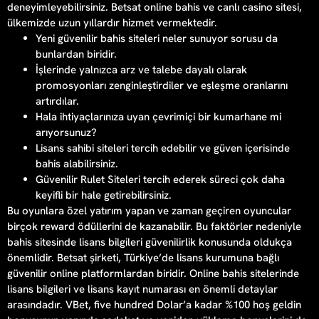
deneyimleyebilirsiniz. Betsat online bahis ve canlı casino sitesi,
ülkemizde uzun yıllardır hizmet vermektedir.
Yeni güvenilir bahis siteleri neler sunuyor sorusu da
bunlardan biridir.
İşlerinde yalnızca arz ve talebe dayalı olarak
promosyonları zenginleştirdiler ve eşleşme oranlarını
artırdılar.
Hala ihtiyaçlarınıza uyan çevrimiçi bir kumarhane mi
arıyorsunuz?
Lisans sahibi siteleri tercih edebilir ve güven içerisinde
bahis alabilirsiniz.
Güvenilir Rulet Siteleri tercih ederek süreci çok daha
keyifli bir hale getirebilirsiniz.
Bu oyunlara özel yatırım yapan ve zaman geçiren oyuncular
birçok reward ödüllerini de kazanabilir. Bu faktörler nedeniyle
bahis sitesinde lisans bilgileri güvenilirlik konusunda oldukça
önemlidir. Betsat şirketi, Türkiye’de lisans kurumuna bağlı
güvenilir online platformlardan biridir. Online bahis sitelerinde
lisans bilgileri ve lisans kayıt numarası en önemli detaylar
arasındadır. VBet, five hundred Dolar’a kadar %100 hoş geldin