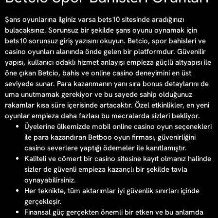
Şans oyunlarına ilginiz varsa bets10 sitesinde aradığınızı
bulacaksınız. Sorunsuz bir şekilde şans oyunu oynamak için
bets10 sorunsuz giriş yazısını okuyun. Betcio, spor bahisleri ve
casino oyunları alanında önde gelen bir platformdur. Güvenilir
yapısı, kullanıcı odaklı hizmet anlayışı empieza güçlü altyapısı ile
öne çıkan Betcio, bahis ve online casino deneyimini en üst
seviyede sunar. Para kazanmanın yanı sıra bonus detaylarını de
uma unutmamak gerekiyor ve bu sayede sahip olduğunuz
rakamlar kısa süre içerisinde artacaktır. Özel etkinlikler, en yeni
oyunlar empieza daha fazlası bu mecralarda sizleri bekliyor.
Üyelerine ülkemizde mobil online casino oyun seçenekleri
ile para kazandıran Betboo oyun firması, güvenirliğini
casino severlere yaptığı ödemeler ile kanıtlamıştır.
Kaliteli ve cömert bir casino sitesine kayıt olmanız halinde
sizler de güvenli empieza kazançlı bir şekilde tavla
oynayabilirsiniz.
Her teknikte, tüm aktarımlar iyi güvenlik sınırları içinde
gerçekleşir.
Finansal güç gerçekten önemli bir etken ve bu anlamda