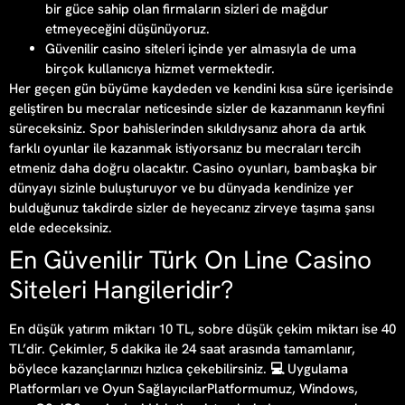
bir güce sahip olan firmaların sizleri de mağdur
etmeyeceğini düşünüyoruz.
Güvenilir casino siteleri içinde yer almasıyla de uma
birçok kullanıcıya hizmet vermektedir.
Her geçen gün büyüme kaydeden ve kendini kısa süre içerisinde
geliştiren bu mecralar neticesinde sizler de kazanmanın keyfini
süreceksiniz. Spor bahislerinden sıkıldıysanız ahora da artık
farklı oyunlar ile kazanmak istiyorsanız bu mecraları tercih
etmeniz daha doğru olacaktır. Casino oyunları, bambaşka bir
dünyayı sizinle buluşturuyor ve bu dünyada kendinize yer
bulduğunuz takdirde sizler de heyecanız zirveye taşıma şansı
elde edeceksiniz.
En Güvenilir Türk On Line Casino
Siteleri Hangileridir?
En düşük yatırım miktarı 10 TL, sobre düşük çekim miktarı ise 40
TL’dir. Çekimler, 5 dakika ile 24 saat arasında tamamlanır,
böylece kazançlarınızı hızlıca çekebilirsiniz. 💻 Uygulama
Platformları ve Oyun SağlayıcılarPlatformumuz, Windows,