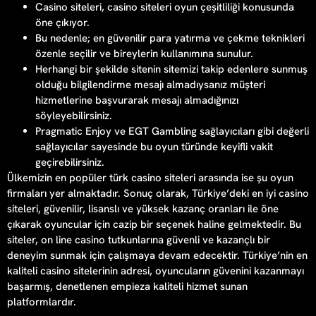
Casino siteleri, casino siteleri oyun çeşitliliği konusunda
öne çıkıyor.
Bu nedenle; en güvenilir para yatırma ve çekme teknikleri
özenle seçilir ve bireylerin kullanımına sunulur.
Herhangi bir şekilde sitenin sitemizi takip edenlere sunmuş
olduğu bilgilendirme mesajı almadıysanız müşteri
hizmetlerine başvurarak mesajı almadığınızı
söyleyebilirsiniz.
Pragmatic Enjoy ve EGT Gambling sağlayıcıları gibi değerli
sağlayıcılar sayesinde bu oyun türünde keyifli vakit
geçirebilirsiniz.
Ülkemizin en popüler türk casino siteleri arasında ise şu oyun
firmaları yer almaktadır. Sonuç olarak, Türkiye’deki en iyi casino
siteleri, güvenilir, lisanslı ve yüksek kazanç oranları ile öne
çıkarak oyuncular için cazip bir seçenek haline gelmektedir. Bu
siteler, on line casino tutkunlarına güvenli ve kazançlı bir
deneyim sunmak için çalışmaya devam edecektir. Türkiye’nin en
kaliteli casino sitelerinin adresi, oyuncuların güvenini kazanmayı
başarmış, denetlenen empieza kaliteli hizmet sunan
platformlardır.