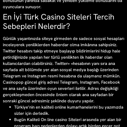
bonusunun yanında sadakat ve yeniden yükleme bonuslarini da
oyunculara sunuyor.
En İyi Türk Casino Siteleri Tercih
Sebepleri Nelerdir?
Günlük yaşantınızda siteye girmeden de sadece sosyal hesapları
inceleyerek yeniliklerden haberdar olma imkânına sahipsiniz.
Twitter hesabını takip etmeye başlayıp bildirimlerini hidup hale
getirdiğinizde yapılan her türlü yenilikten ilk haberdar olan
kullanıcılardan olabilirsiniz. Twitter» «hesabının yanı sıra ana
sayfada alt bölümde yer alan sosyal medya başlığı üzerinden
Telegram ve Instagram resmi hesabına da ulaşmanız mümkün.
Casinopop güncel giriş adresi Telegram, Instagram, Facebook
ve ana sayfa üzerinden oyun severleri iletilir. Adres değişikliği
gerçekleşmeden öncesinde önlem olarak ana sayfadan bir
sonraki güncel adresimiz şeklinde duyuru yapılır.
Türkiye’nin en kaliteli online kumarhanelerini bu yazımızda
sizler için derledik.
Bugün Kaliteli On line casino Siteleri arasında yer alan bir
program bazı nedenlerden dolayı artık bizden geçer not