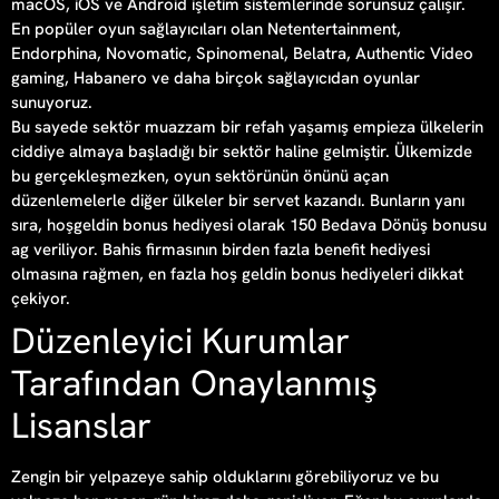
macOS, iOS ve Android işletim sistemlerinde sorunsuz çalışır.
En popüler oyun sağlayıcıları olan Netentertainment,
Endorphina, Novomatic, Spinomenal, Belatra, Authentic Video
gaming, Habanero ve daha birçok sağlayıcıdan oyunlar
sunuyoruz.
Bu sayede sektör muazzam bir refah yaşamış empieza ülkelerin
ciddiye almaya başladığı bir sektör haline gelmiştir. Ülkemizde
bu gerçekleşmezken, oyun sektörünün önünü açan
düzenlemelerle diğer ülkeler bir servet kazandı. Bunların yanı
sıra, hoşgeldin bonus hediyesi olarak 150 Bedava Dönüş bonusu
ag veriliyor. Bahis firmasının birden fazla benefit hediyesi
olmasına rağmen, en fazla hoş geldin bonus hediyeleri dikkat
çekiyor.
Düzenleyici Kurumlar
Tarafından Onaylanmış
Lisanslar
Zengin bir yelpazeye sahip olduklarını görebiliyoruz ve bu