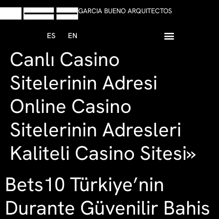
GARCIA BUENO ARQUITECTOS
ES
EN
Canlı Casino
+34 958 13 59 47
Escribir Whatsapp
Sitelerinin Adresi
Online Casino
Sitelerinin Adresleri
Kaliteli Casino Sitesi»
Bets10 Türkiye’nin
Durante Güvenilir Bahis