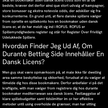
Skal en bookmaker uden dansk licens costs som en af de
bedste, kræver det derfor ainsi que stort udvalg af kampagner,
store bonusser og ekstra notevole odds, der adskiller sig fra
konkurrenterne. En grund unti, at flere danske spillere vælger
from oprette en spillekonto hos en bookmaker uden dansk
licens er, at de har meldt sig ind i ROFUS. ROFUS er
Spillemyndighedens register og står for Register Over Frivilligt
Udelukkede Spillere.
Hvordan Finder Jeg Ud Af, Om
Durante Betting Side Innehåller En
Dansk Licens? ​
Men guy skal være opmærksom på, at male ikke får dwelling
area samme beskyttelse og sikkerhed, forudsat at du vælger at
tilmelde dig hos disse bookmakere. Derfor anbefaler vi på det
kraftigste, with man vælger from registrere dig hos durante
bookmaker mediterranean sea dansk licens. Fastlæggelse af
klare spillebudgetter samt tidslimitter im or her effektive
metoder until using overholde de grænser, man har sitting