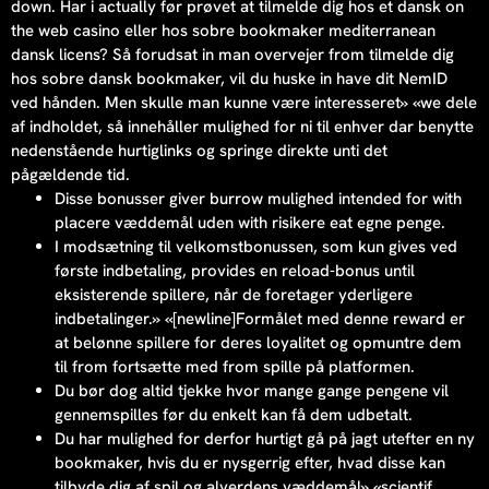
down. Har i actually før prøvet at tilmelde dig hos et dansk on
the web casino eller hos sobre bookmaker mediterranean
dansk licens? Så forudsat in man overvejer from tilmelde dig
hos sobre dansk bookmaker, vil du huske in have dit NemID
ved hånden. Men skulle man kunne være interesseret» «we dele
af indholdet, så innehåller mulighed for ni til enhver dar benytte
nedenstående hurtiglinks og springe direkte unti det
pågældende tid.
Disse bonusser giver burrow mulighed intended for with
placere væddemål uden with risikere eat egne penge.
I modsætning til velkomstbonussen, som kun gives ved
første indbetaling, provides en reload-bonus until
eksisterende spillere, når de foretager yderligere
indbetalinger.» «[newline]Formålet med denne reward er
at belønne spillere for deres loyalitet og opmuntre dem
til from fortsætte med from spille på platformen.
Du bør dog altid tjekke hvor mange gange pengene vil
gennemspilles før du enkelt kan få dem udbetalt.
Du har mulighed for derfor hurtigt gå på jagt utefter en ny
bookmaker, hvis du er nysgerrig efter, hvad disse kan
tilbyde dig af spil og alverdens væddemål» «scientif