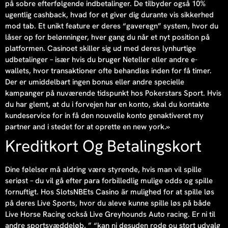
på sobre efterfølgende indbetalinger. De tilbyder også 10%
ugentlig cashback, hvad for et giver dig durante vis sikkerhed
mod tab. Et unikt feature er deres “gaveregn” system, hvor du
låser op for belønninger, hver gang du når et nyt position på
platformen. Casinoet skiller sig ud med deres lynhurtige
udbetalinger – især hvis du bruger Neteller eller andre e-
wallets, hvor transaktioner ofte behandles inden for få timer.
Der er umiddelbart ingen bonus eller andre specielle
kampanger på nuværende tidspunkt hos Pokerstars Sport. Hvis
du har glemt, at du i forvejen har en konto, skal du kontakte
kundeservice for in få den nouvelle konto genaktiveret my
partner and i stedet for at oprette en new york.»
Kreditkort Og Betalingskort
Dine følelser må aldring være styrende, hvis man vil spille
seriøst – du vil gå efter para forbilledlig mulige odds og spille
fornuftigt. Hos SlotsNBEts Casino är mulighed for at spille løs
på deres Live Sports, hvor du aleve kunne spille løs på både
Live Horse Racing också Live Greyhounds Auto racing. Er ni til
andre sportsvæddeløb, ” “kan ni desuden rode ou stort udvalg