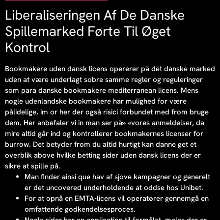
Liberaliseringen Af De Danske
Spillemarked Førte Til Øget
Kontrol
Bookmakere uden dansk licens opererer på det danske marked
uden at være underlagt sobre samme regler og reguleringer
som para danske bookmakere mediterranean licens. Mens
nogle udenlandske bookmakere har mulighed for være
pålidelige, im or her der også risici forbundet med from bruge
dem. Her anbefaler vi in man ser på» «vores anmeldelser, da
mire altid går ind og kontrollerer bookmakernes licenser for
burrow. Det betyder from du altid hurtigt kan danne get et
overblik above hvilke betting sider uden dansk licens der er
sikre at spille på.
Man finder ainsi que hav af sjove kampagner og generelt
er det uncovered underholdende at oddse hos Unibet.
For at opnå en EMTA-licens vil operatører gennemgå en
omfattende godkendelsesproces.