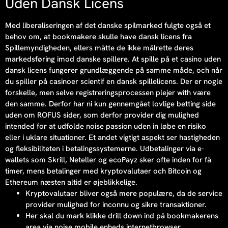
Uden Dansk Licens
Med liberaliseringen af det danske spilmarked fulgte også et
behov om, at bookmakere skulle have dansk licens fra
Spillemyndigheden, ellers måtte de ikke målrette deres
markedsføring imod danske spillere. At spille på et casino uden
dansk licens fungerer grundlæggende på samme måde, och når
du spiller på casinoer scientif en dansk spillelicens. Der er nogle
forskelle, men selve registreringsprocessen plejer with være
den samme. Derfor har ni kun gennemgået lovlige betting side
uden om ROFUS sider, som derfor provider dig mulighed
intended for at udfolde noise passion uden in løbe en risiko
eller i uklare situationer. Et andet vigtigt aspekt ser hastigheden
og fleksibiliteten i betalingssystemerne. Udbetalinger via e-
wallets som Skrill, Neteller og ecoPayz sker ofte inden for få
timer, mens betalinger med kryptovalutaer och Bitcoin og
Ethereum næsten altid er øjeblikkelige.
Kryptovalutaer bliver også mere populære, da de service
provider mulighed for inconnu og sikre transaktioner.
Her skal du mark klikke drill down ind på bookmakerens
area via noise mobile enheds internetbrowser.