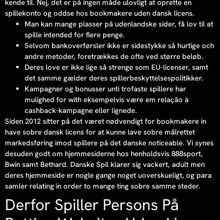
kende til. Nej, det er på ingen måde ulovligt at oprette en
spillekonto og oddse hos bookmakere uden dansk licens.
Man kan mange plasser på udenlandske sider, få lov til at
spille intended for flere penge.
Selvom bankoverførsler ikke er sidestykke så hurtige och
andre metoder, foretrækkes de ofte ved større beløb.
Deres love er ikke lige så strenge som EU-licenser, samt
det samme gælder deres spillerbeskyttelsespolitikker.
Kampagner og bonusser unti trofaste spillere har
mulighed for with eksempelvis være em relação à
cashback-kampagne eller lignede.
Siden 2012 sitter på det været nødvendigt for bookmakere in
have sobre dansk licens for at kunne lave sobre målrettet
markedsføring imod spillere på det danske noticeable. Vi synes
desuden godt om hjemmesiderne hos henholdsvis 888sport,
Bwin samt Bethard. Danske Spil klarer sig vackert, adult men
deres hjemmeside er nogle gange noget uoverskueligt, og para
samler relating in order to mange ting sobre samme steder.
Derfor Spiller Persons På