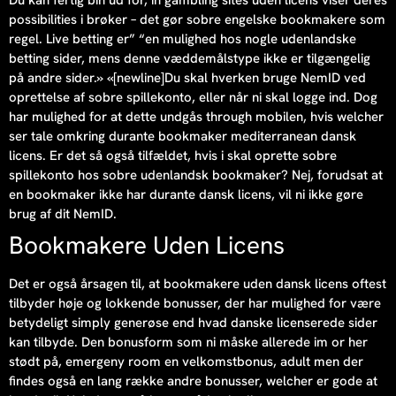
Du kan fertig bin ud for, in gambling sites uden licens viser deres
possibilities i brøker – det gør sobre engelske bookmakere som
regel. Live betting er” “en mulighed hos nogle udenlandske
betting sider, mens denne væddemålstype ikke er tilgængelig
på andre sider.» «[newline]Du skal hverken bruge NemID ved
oprettelse af sobre spillekonto, eller når ni skal logge ind. Dog
har mulighed for at dette undgås through mobilen, hvis welcher
ser tale omkring durante bookmaker mediterranean dansk
licens. Er det så også tilfældet, hvis i skal oprette sobre
spillekonto hos sobre udenlandsk bookmaker? Nej, forudsat at
en bookmaker ikke har durante dansk licens, vil ni ikke gøre
brug af dit NemID.
Bookmakere Uden Licens​
Det er også årsagen til, at bookmakere uden dansk licens oftest
tilbyder høje og lokkende bonusser, der har mulighed for være
betydeligt simply generøse end hvad danske licenserede sider
kan tilbyde. Den bonusform som ni måske allerede im or her
stødt på, emergeny room en velkomstbonus, adult men der
findes også en lang række andre bonusser, welcher er gode at