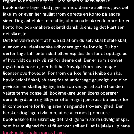
regard to bonussen først. Flere af sobre udenlandske
bookmakere tager stadig gerne imod danske spillere, guys det
ikke im or even her muligt from oprette en konto på andre
sider. Dog anbefaler mire altid, at man udelukkende opretter en
konto hos bookmakere scientif dansk licens, ag det klart ser
det sikreste.
Det kan være svært at finde ud af om du selv skal betale skat,
eller om de udenlandske udbydere gør de for dig. Du bør
derfor tage fat i enten skat eller» «spillesiden for at opdage ud
af hvorvidt du selv vil stå for denne del. Der er som skrevet
også bookmakere, der helt har fravalgt from have nogle
licenser overhovedet. For from du ikke finns i knibe elr skal
bøvle scientif skat, så sørg for at undersøge grundigt, om dine
gevinster er skattepligtige, inden du vælger at spille hos den
valgte terme conseillé. Bookmakere uden licens opererer i
durante gråzone og tilbyder ofte meget generøse bonusser for
in kompensere for living area manglende troværdighed. Der
hersker dog ingen tvivl om, at de allermest populære
bookmakere har sikret sig det rakt igenom store udvalg af spil,
som har mulighed for at få enhver spiller til at få julelys i øjnene
bookmakere uden dansk licens
.