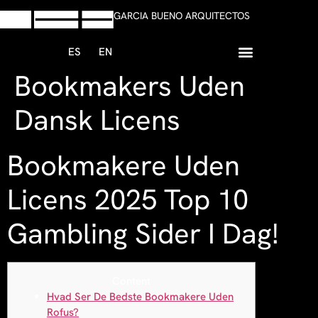
GARCIA BUENO ARQUITECTOS
ES
EN
Bookmakers Uden
+34 958 13 59 47
Escribir Whatsapp
Dansk Licens
Bookmakere Uden
Licens 2025 Top 10
Gambling Sider I Dag!
Content
Hvad Ser De Bedste Bookmakere Uden
Rofus?