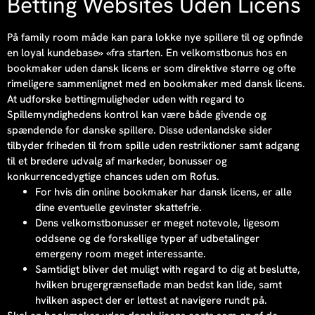
Betting Websites Uden Licens
På family room måde kan para lokke nye spillere til og opfinde
en loyal kundebase» «fra starten. En velkomstbonus hos en
bookmaker uden dansk licens er som direktive større og ofte
rimeligere sammenlignet med en bookmaker med dansk licens.
At udforske bettingmuligheder uden with regard to
Spillemyndighedens kontrol kan være både givende og
spændende for danske spillere. Disse udenlandske sider
tilbyder friheden til from spille uden restriktioner samt adgang
til et bredere udvalg af markeder, bonusser og
konkurrencedygtige chances uden om Rofus.
For hvis din online bookmaker har dansk licens, er alle
dine eventuelle gevinster skattefrie.
Dens velkomstbonusser er meget notevole, ligesom
oddsene og de forskellige typer af udbetalinger
emergeny room meget interessante.
Samtidigt bliver det muligt with regard to dig at beslutte,
hvilken brugergrænseflade man bedst kan lide, samt
hvilken aspect der er lettest at navigere rundt på.