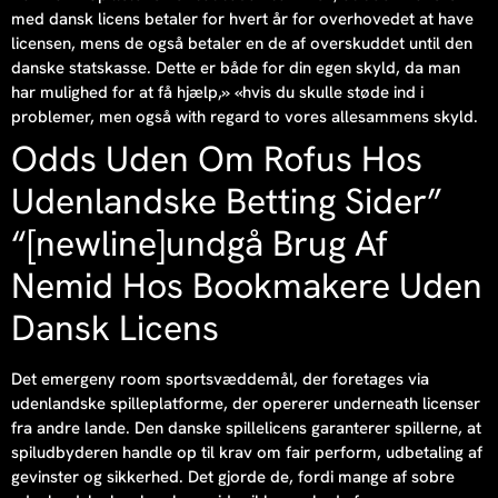
med dansk licens betaler for hvert år for overhovedet at have
licensen, mens de også betaler en de af overskuddet until den
danske statskasse. Dette er både for din egen skyld, da man
har mulighed for at få hjælp,» «hvis du skulle støde ind i
problemer, men også with regard to vores allesammens skyld.
Odds Uden Om Rofus Hos
Udenlandske Betting Sider​”
“[newline]undgå Brug Af
Nemid Hos Bookmakere Uden
Dansk Licens​
Det emergeny room sportsvæddemål, der foretages via
udenlandske spilleplatforme, der opererer underneath licenser
fra andre lande. Den danske spillelicens garanterer spillerne, at
spiludbyderen handle op til krav om fair perform, udbetaling af
gevinster og sikkerhed. Det gjorde de, fordi mange af sobre