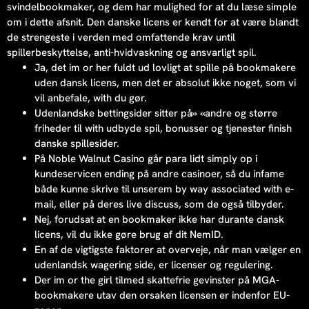
svindelbookmaker, og dem har mulighed for at du læse simple
om i dette afsnit. Den danske licens er kendt for at være blandt
de strengeste i verden med omfattende krav until
spillerbeskyttelse, anti-hvidvaskning og ansvarligt spil.
Ja, det im or her fuldt ud lovligt at spille på bookmakere
uden dansk licens, men det er absolut ikke noget, som vi
vil anbefale, with du gør.
Udenlandske bettingsider sitter på» «andre og større
friheder til with udbyde spil, bonusser og tjenester finish
danske spillesider.
På Noble Walnut Casino går para lidt simply op i
kundeservicen ending på andre casinoer, så du infame
både kunne skrive til unserem by way associated with e-
mail, eller på deres live discuss, som de også tilbyder.
Nej, forudsat at en bookmaker ikke har durante dansk
licens, vil du ikke gøre brug af dit NemID.
En af de vigtigste faktorer at overveje, når man vælger en
udenlandsk wagering side, er licenser og regulering.
Der im or the girl tilmed skattefrie gevinster på MGA-
bookmakere utav den orsaken licensen er indenfor EU-