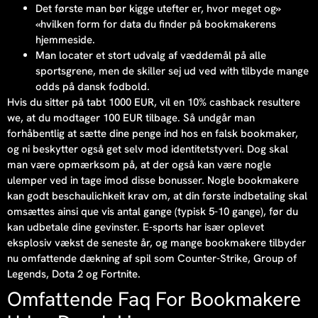
Det første man bør kigge utefter er, hvor meget og»
«hvilken form for data du finder på bookmakerens
hjemmeside.
Man locater et stort udvalg af væddemål på alle
sportsgrene, men de skiller sej ud ved with tilbyde mange
odds på dansk fodbold.
Hvis du sitter på tabt 1000 EUR, vil en 10% cashback resultere
we, at du modtager 100 EUR tilbage. Så undgår man
forhåbentlig at sætte dine penge ind hos en falsk bookmaker,
og ni beskytter også get selv mod identitetstyveri. Dog skal
man være opmærksom på, at der også kan være nogle
ulemper ved in tage imod disse bonusser. Nogle bookmakere
kan godt beschaulichkeit krav om, at din første indbetaling skal
omsættes ainsi que vis antal gange (typisk 5-10 gange), før du
kan udbetale dine gevinster. E-sports har især oplevet
eksplosiv vækst de seneste år, og mange bookmakere tilbyder
nu omfattende dækning af spil som Counter-Strike, Group of
Legends, Dota 2 og Fortnite.
Omfattende Faq For Bookmakere