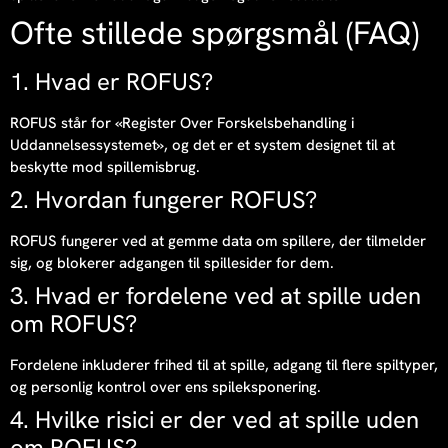
Ofte stillede spørgsmål (FAQ)
1. Hvad er ROFUS?
ROFUS står for «Register Over Forskelsbehandling i
Uddannelsessystemet», og det er et system designet til at
beskytte mod spillemisbrug.
2. Hvordan fungerer ROFUS?
ROFUS fungerer ved at gemme data om spillere, der tilmelder
sig, og blokerer adgangen til spillesider for dem.
3. Hvad er fordelene ved at spille uden
om ROFUS?
Fordelene inkluderer frihed til at spille, adgang til flere spiltyper,
og personlig kontrol over ens spileksponering.
4. Hvilke risici er der ved at spille uden
om ROFUS?