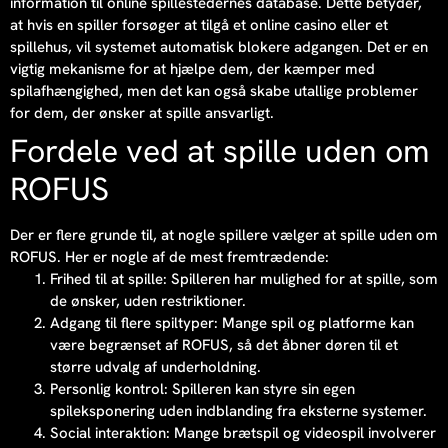
information til online spillestedernes database. Dette betyder,
at hvis en spiller forsøger at tilgå et online casino eller et
spillehus, vil systemet automatisk blokere adgangen. Det er en
vigtig mekanisme for at hjælpe dem, der kæmper med
spilafhængighed, men det kan også skabe utallige problemer
for dem, der ønsker at spille ansvarligt.
Fordele ved at spille uden om
ROFUS
Der er flere grunde til, at nogle spillere vælger at spille uden om
ROFUS. Her er nogle af de mest fremtrædende:
Frihed til at spille: Spilleren har mulighed for at spille, som
de ønsker, uden restriktioner.
Adgang til flere spiltyper: Mange spil og platforme kan
være begrænset af ROFUS, så det åbner døren til et
større udvalg af underholdning.
Personlig kontrol: Spilleren kan styre sin egen
spileksponering uden indblanding fra eksterne systemer.
Social interaktion: Mange brætspil og videospil involverer