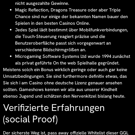
nicht ausgezahlte Gewinne.
Magic Reflection, Dragons Treasure oder aber Triple
Chance sind nur einige der bekannten Namen bauer den
Spielen in den besten Casinos Online.
Jedes Spiel lädt bestimmt über Mobilfunkverbindungen,
die Touch-Steuerung reagiert präzise und die
Benutzeroberfläche passt sich vorgegenwart an
verschiedene Bildschirmgrößen an.
Microgaming Software Systems Ltd wurde 1994 zunächst
als privat geführte On the web Spielhalle gegründet.
Meistens solch ein Bonus wirklich geringe oder auch gar keine
Umsatzbedingungen. Sie sind furthermore definitiv etwas, das
Sie sich i am Casino ohne deutsche Lizenz genauer ansehen
sollten. Gameshows kennen wir alle aus unserer Kindheit
ebenso Jugend und schätzen den Nervenkitzel bislang heute.
Verifizierte Erfahrungen
(social Proof)
Der sicherste Weg ist, pass away offizielle Whitelist dieser GGL