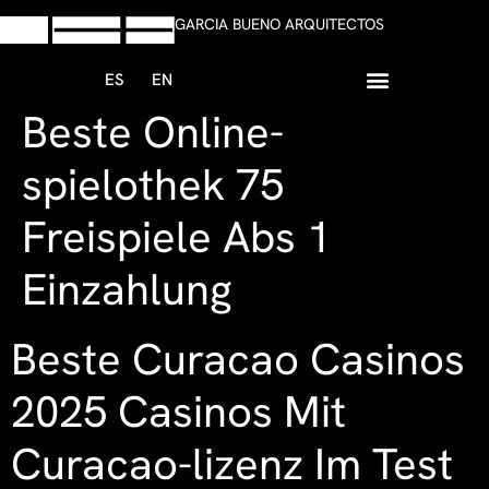
GARCIA BUENO ARQUITECTOS
ES
EN
Beste Online-
+34 958 13 59 47
Escribir Whatsapp
spielothek 75
Freispiele Abs 1
Einzahlung
Beste Curacao Casinos
2025 Casinos Mit
Curacao-lizenz Im Test