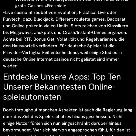
gratis Casino» «Freispiele.
«Live casino at redbet von Evolution, Practical Live oder
Playtech, dazu Blackjack, Different roulette games, Baccarat
und Online poker in vielen Limits. Slots reichen von Klassikern
bis Megaways, Jackpots und Crash/Instant-Games ergänzen.
Achte bei RTP, Bonus Get, Volatilität und Regelvarianten, die
den Hausvorteil verändern. Für deutsche Spieler ist die
Provider-Verfügbarkeit entscheidend, weil einige Studios in
deutsche Online Internet casinos nicht gelistet sind immer
wieder.
Entdecke Unsere Apps: Top Ten
Unserer Bekanntesten Online-
spielautomaten
Doch throughout manchen Aspekten ist auch die Regierung lang
über das Ziel des Spielerschutzes hinaus geschossen. Nicht
einige Nutzer fühlen sich nun eingeschränkt darüber hinaus
bevormundet. Wer sich hiervon angesprochen fühlt, für den ist