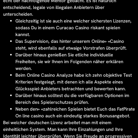
echt der nachfolgende Mentor gedacht. Es ist natürlich
entscheidend, legale von illegalen Anbietern über
unterscheiden.
Gleichzeitig ist sie auch eine welcher sichersten Lizenzen,
sodass Du in einem Curacao Casino riskant spielen
kannst.
Das Supervision, das hinter unserem Online» «Casino
steht, wird ebenfalls auf etwaige Vorstrafen überprüft.
Darüber hinaus genießen Sie etliche individuelle
Freiheiten, sie wir Ihnen im Folgenden näher erklären
werden.
Beim Online Casino Analyze habe ich zehn objektive Test
Kriterien festgelegt, mit denen ich alle Aspekte eines
Glücksspiel-Anbieters betrachten und bewerten kann.
Darüber hinaus solltest du die verfügbaren Optionen im
Bereich des Spielerschutzes prüfen.
Neben den» «zahlreichen Spielen bietet Euch das FatPirate
On line casino auch ein eindeutig starkes Bonusangebot.
Bei welcher deutschen Lizenz arbeitet man mit einem
einheitlichen System. Man kann Ihre Einzahlungen und Ihre
Identität leichter überprüfen. Wenn Sie Freude an progressiven