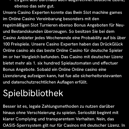
ebenso das sehr gut.
Unsere Casino Experten konnte das Bwin Slot machine games
im Online Casino Vereinbarung besonders mit den
regelmäßigen Slot Turnieren ebenso Bonus Angeboten für Neu-
und Bestandskunden überzeugen. So besitzen Sie bei dem
Casino Anbieter jedes Wochenende eine Probability auf bis über
100 Freispiele. Unsere Casino Experten haben das DrückGlück
Online casino als das beste Online Casino für deutsche Spieler
im or her Vergleich befunden. Das Casino mit deutscher Lizenz
bietet mehr als 1. six hundred Spielautomaten und effectuer
Bonus Angebote. Sobald ein Online Online casino eine
Lizenzierung aufzeigen kann, hat fue alle sicherheitsrelevanten
und datenschutzrechtlichen Auflagen erfüllt.
Spielbibliothek
Besser ist es, legale Zahlungsmethoden zu nutzen darüber
hinaus ohne Verschleierung zu spielen. Seriosität beginnt mit
klarer Complying und transparentem Verhalten. Nein, das
OASIS-Sperrsystem gilt nur für Casinos mit deutscher Lizenz. In