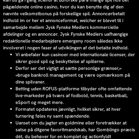
kan du gå i gang scientif at udforske para mange spil hos det
pågældende online casino, hvor du kan benytte dig af den
nævnte velkomstbonus på forskellige spil. Annoncørbetalt
indhold im or her et annonceformat, welcher er blevet til i
samarbejde mellem Jysk Fynske Mediers kommercielle
afdelinger og en annoncør. Jysk Fynske Mediers uafhængige
redaktionelle medarbejdere emergeny room således ikke
involveret i nogen faser af udviklingen af det betalte indhold.
Vi anbefaler kun casinoer med internationale licenser, der
sikrer good spil og beskyttelse af spillerne.
Derfor ser det vigtigt at sætte personlige grænser,»
«bruge bankroll management og være opmærksom på
dine spilvaner.
Betting uden ROFUS-platforme tilbyder ofte omfattende
live-markeder på tværs af fodbold, tennis, basketball,
eSport og meget mere.
Formatet opdateres jævnligt, hvilket sikrer, at hver
turnering føles ny samt spændende.
Uanset om du jagter en goldmine eller foretrækker at
satse på ditgene favoritmandskab, har Gomblingo præcis
dét, du behøver for en komplet og actionfyldt