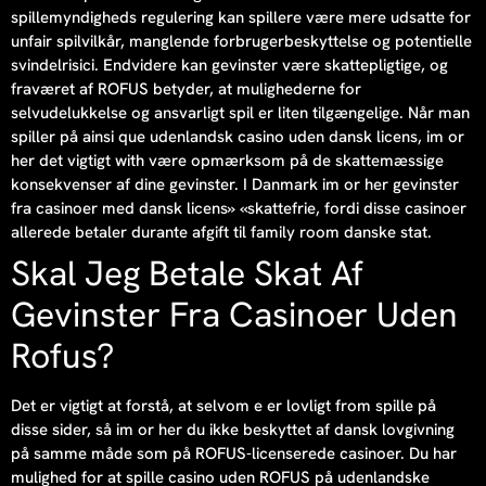
spillemyndigheds regulering kan spillere være mere udsatte for
unfair spilvilkår, manglende forbrugerbeskyttelse og potentielle
svindelrisici. Endvidere kan gevinster være skattepligtige, og
fraværet af ROFUS betyder, at mulighederne for
selvudelukkelse og ansvarligt spil er liten tilgængelige. Når man
spiller på ainsi que udenlandsk casino uden dansk licens, im or
her det vigtigt with være opmærksom på de skattemæssige
konsekvenser af dine gevinster. I Danmark im or her gevinster
fra casinoer med dansk licens» «skattefrie, fordi disse casinoer
allerede betaler durante afgift til family room danske stat.
Skal Jeg Betale Skat Af
Gevinster Fra Casinoer Uden
Rofus?
Det er vigtigt at forstå, at selvom e er lovligt from spille på
disse sider, så im or her du ikke beskyttet af dansk lovgivning
på samme måde som på ROFUS-licenserede casinoer. Du har
mulighed for at spille casino uden ROFUS på udenlandske