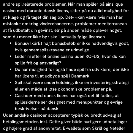
andre spilrelaterede problemer. Når man spiller på ainsi que
casino med durante dansk licens, sitter på du altid mulighed for
at klage og få taget din sag op. Det» «kan være hvis man har
mistanke omkring vinderchancerne, problemer mediterranean
at få udbetalt din gevinst, elr på anden måde oplever noget,
som du mener ikke bør ske i actually følge licensen.
BonusvilkårEt højt bonusbeløb er ikke nødvendigvis godt,
hvis gennemspilskravene er urimelige.
Leder ni efter et online casino uden ROFUS, hvor du kan
spille frit og ansvarligt?
Du har mulighed for også finde spil fra udviklere, der ikke
har licens til at udbyde spil i Danmark.
Spil skal være underholdning, ikke en investeringsstrategi
eller en måde at løse økonomiske problemer på.
Casinoer med dansk licens har også det til fælles, at
spillesiderne ser designet med menupunkter og øvrige
beskrivelser på dansk.
Udenlandske casinoer accepterer typisk ou bredt udvalg af
betalingsmetoder, inkl. Dette giver både hurtigere udbetalinger
og højere grad af anonymitet. E-wallets som Skrill og Neteller