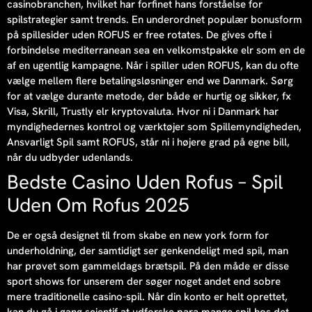
casinobranchen, hvilket har forfinet hans forståelse for
spilstrategier samt trends. En underordnet populær bonusform
på spillesider uden ROFUS er free rotates. De gives ofte i
forbindelse mediterranean sea en velkomstpakke elr som en de
af en ugentlig kampagne. Når i spiller uden ROFUS, kan du ofte
vælge mellem flere betalingsløsninger end we Danmark. Sørg
for at vælge durante metode, der både er hurtig og sikker, fx
Visa, Skrill, Trustly elr kryptovaluta. Hvor ni i Danmark har
myndighedernes kontrol og værktøjer som Spillemyndigheden,
Ansvarligt Spil samt ROFUS, står ni i højere grad på egne bill,
når du udbyder udenlands.
Bedste Casino Uden Rofus – Spil
Uden Om Rofus 2025
De er også designet til from skabe en new york form for
underholdning, der samtidigt ser genkendeligt med spil, man
har prøvet som gammeldags brætspil. På den måde er disse
sport shows for unserem der søger noget andet end sobre
mere traditionelle casino-spil. Når din konto er helt oprettet,