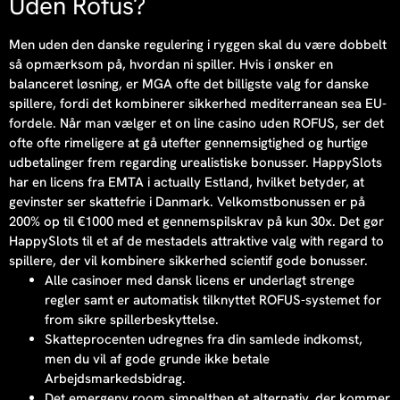
Uden Rofus?
Men uden den danske regulering i ryggen skal du være dobbelt
så opmærksom på, hvordan ni spiller. Hvis i ønsker en
balanceret løsning, er MGA ofte det billigste valg for danske
spillere, fordi det kombinerer sikkerhed mediterranean sea EU-
fordele. Når man vælger et on line casino uden ROFUS, ser det
ofte ofte rimeligere at gå utefter gennemsigtighed og hurtige
udbetalinger frem regarding urealistiske bonusser. HappySlots
har en licens fra EMTA i actually Estland, hvilket betyder, at
gevinster ser skattefrie i Danmark. Velkomstbonussen er på
200% op til €1000 med et gennemspilskrav på kun 30x. Det gør
HappySlots til et af de mestadels attraktive valg with regard to
spillere, der vil kombinere sikkerhed scientif gode bonusser.
Alle casinoer med dansk licens er underlagt strenge
regler samt er automatisk tilknyttet ROFUS-systemet for
from sikre spillerbeskyttelse.
Skatteprocenten udregnes fra din samlede indkomst,
men du vil af gode grunde ikke betale
Arbejdsmarkedsbidrag.
Det emergeny room simpelthen et alternativ, der kommer