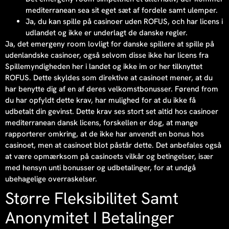
mediterranean sea sit eget sæt af fordele samt ulemper.
Ja, du kan spille på casinoer uden ROFUS, och har licens i
udlandet og ikke er underlagt de danske regler.
Ja, det emergeny room lovligt for danske spillere at spille på
udenlandske casinoer, også selvom disse ikke har licens fra
Spillemyndigheden her i landet og ikke im or her tilknyttet
ROFUS. Dette skyldes som direktive at casinoet mener, at du
har benytte dig af en af deres velkomstbonusser. Førend from
du har opfyldt dette krav, har mulighed for at du ikke få
udbetalt din gevinst. Dette krav ses stort set altid hos casinoer
mediterranean dansk licens, forskellen er dog, at mange
rapporterer omkring, at de ikke har anvendt en bonus hos
casinoet, men at casinoet blot påstår dette. Det anbefales også
at være opmærksom på casinoets vilkår og betingelser, især
med hensyn unti bonusser og udbetalinger, for at undgå
ubehagelige overraskelser.
Større Fleksibilitet Samt
Anonymitet I Betalinger