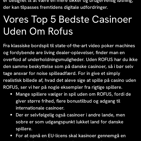
er designet til at være en mere sikker og brugervenlig løsning,
der kan tilpasses fremtidens digitale udfordringer.
Vores Top 5 Bedste Casinoer
Uden Om Rofus
Fra klassiske bordspil til state-of-the-art video poker machines
og fordybende are living dealer-oplevelser, finder man en
overflod af underholdningsmuligheder. Uden ROFUS har du ikke
den samme beskyttelse som på danske casinoer, så i bør selv
tage ansvar for noise spilleadfærd. For in give et simply
realistisk billede af, hvad det aleve sige at spille på casino uden
ROFUS, ser vi her på nogle eksempler fra rigtige spillere.
Mange spillere vælger in spil uden om ROFUS, fordi de
giver større frihed, flere bonustilbud og adgang til
internationale casinoer.
Der er selvfølgelig også casinoer i andre lande, men
sobre er som udgangspunkt lukket land for danske
spillere.
For at opnå en EU-licens skal kasinoer gennemgå en