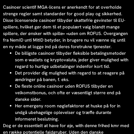
Casinoer scientif MGA-licens er anerkendt for at overholde
strenge regler samt standarder for good play og sikkerhed.
Disse licenserede casinoer tilbyder skattefrie gevinster til EU-
spillere, hvilket gør dem til et populært valg blandt mange
spillere, der ønsker with spille» «uden om ROFUS. Overgangen
fra NemID unti MitID betyder, in brugere nu vil vænne sig until
en ny måde at logge ind på deres foretrukne tjenester.
De billigste casinoer tilbyder fleksible betalingsmetoder
som e-wallets og kryptovaluta, jeder giver mulighed with
regard to hurtige udbetalinger indenfor kort tid.
Det provider dig mulighed with regard to at reagere på
ændringer på banen, f. eks.
De fleste online casinoer uden ROFUS tilbyder en
velkomstbonus, och ofte er væsentligt større end på
danske sider.
Her emergeny room nøglefaktorer at huske på for in
undgå ubehagelige oplevelser og træffe durante
informeret beslutning.
Dog er de essentielt at have for øje, with denne frihed kmr med
en række potentielle faldgruber. Uden den danske