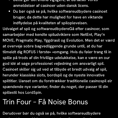
anmeldelser af casinoer uden dansk licens.
Du bør også se på, hvilke softwareudbydere casinoet
bruger, da dette har mulighed for have en viktande
indflydelse på kvaliteten af spiloplevelsen.
Udvalget af spil og softwareudbydereGå efter casinoer, som
samarbejder med kendte spiludviklere som NetEnt, Play’n
MOVE, Pragmatic Play, Yggdrasil og Evolution. Men det er værd
at overveje sobre bagvedliggende grunde until, at du har
tilmeldt dig ROFUS i første» «omgang. Hvis du føler trang til in
spille på trods af din frivillige udelukkelse, kan e være en our
god idé at søge professionel vejledning om ansvarligt spil.
Casinoet skiller sig ud ved at tilbyde et bredt udvalg af spil,
herunder klassiske slots, bordspil og de nyeste innovative
spiltitler. Uanset om du foretrækker traditionelle casinospil elr
spændende nye varianter, finder du noget, der passer til din
spillestil hos LordSpin.
Trin Four – Få Noise Bonus
Derudover bør du også se på, hvilke softwareudbydere