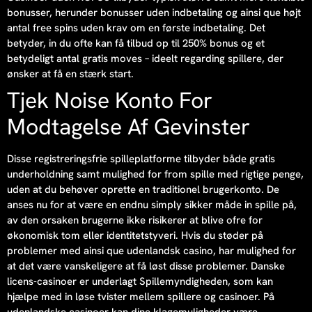
bonusser, herunder bonusser uden indbetaling og ainsi que højt
antal free spins uden krav om en første indbetaling. Det
betyder, in du ofte kan få tilbud op til 250% bonus og et
betydeligt antal gratis moves – ideelt regarding spillere, der
ønsker at få en stærk start.
Tjek Noise Konto For
Modtagelse Af Gevinster
Disse registreringsfrie spilleplatforme tilbyder både gratis
underholdning samt mulighed for from spille med rigtige penge,
uden at du behøver oprette en traditionel brugerkonto. De
anses nu for at være en endnu simply sikker måde in spille på,
av den orsaken brugerne ikke risikerer at blive ofre for
økonomisk tom eller identitetstyveri. Hvis du støder på
problemer med ainsi que udenlandsk casino, har mulighed for
at det være vanskeligere at få løst disse problemer. Danske
licens-casinoer er underlagt Spillemyndigheden, som kan
hjælpe med in løse tvister mellem spillere og casinoer. På