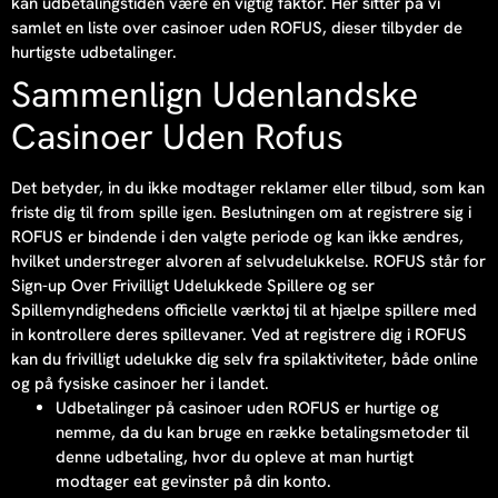
kan udbetalingstiden være en vigtig faktor. Her sitter på vi
samlet en liste over casinoer uden ROFUS, dieser tilbyder de
hurtigste udbetalinger.
Sammenlign Udenlandske
Casinoer Uden Rofus
Det betyder, in du ikke modtager reklamer eller tilbud, som kan
friste dig til from spille igen. Beslutningen om at registrere sig i
ROFUS er bindende i den valgte periode og kan ikke ændres,
hvilket understreger alvoren af selvudelukkelse. ROFUS står for
Sign-up Over Frivilligt Udelukkede Spillere og ser
Spillemyndighedens officielle værktøj til at hjælpe spillere med
in kontrollere deres spillevaner. Ved at registrere dig i ROFUS
kan du frivilligt udelukke dig selv fra spilaktiviteter, både online
og på fysiske casinoer her i landet.
Udbetalinger på casinoer uden ROFUS er hurtige og
nemme, da du kan bruge en række betalingsmetoder til
denne udbetaling, hvor du opleve at man hurtigt
modtager eat gevinster på din konto.