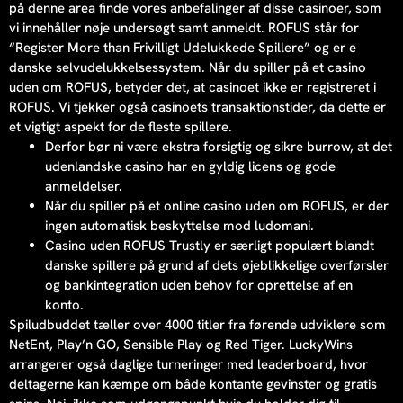
på denne area finde vores anbefalinger af disse casinoer, som
vi innehåller nøje undersøgt samt anmeldt. ROFUS står for
“Register More than Frivilligt Udelukkede Spillere” og er e
danske selvudelukkelsessystem. Når du spiller på et casino
uden om ROFUS, betyder det, at casinoet ikke er registreret i
ROFUS. Vi tjekker også casinoets transaktionstider, da dette er
et vigtigt aspekt for de fleste spillere.
Derfor bør ni være ekstra forsigtig og sikre burrow, at det
udenlandske casino har en gyldig licens og gode
anmeldelser.
Når du spiller på et online casino uden om ROFUS, er der
ingen automatisk beskyttelse mod ludomani.
Casino uden ROFUS Trustly er særligt populært blandt
danske spillere på grund af dets øjeblikkelige overførsler
og bankintegration uden behov for oprettelse af en
konto.
Spiludbuddet tæller over 4000 titler fra førende udviklere som
NetEnt, Play’n GO, Sensible Play og Red Tiger. LuckyWins
arrangerer også daglige turneringer med leaderboard, hvor
deltagerne kan kæmpe om både kontante gevinster og gratis