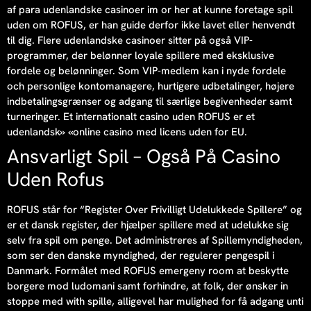
af para udenlandske casinoer im or her at kunne foretage spil
uden om ROFUS, er han guide derfor ikke lavet eller henvendt
til dig. Flere udenlandske casinoer sitter på også VIP-
programmer, der belønner loyale spillere med eksklusive
fordele og belønninger. Som VIP-medlem kan i nyde fordele
och personlige kontomanagere, hurtigere udbetalinger, højere
indbetalingsgrænser og adgang til særlige begivenheder samt
turneringer. Et internationalt casino uden ROFUS er et
udenlandsk» «online casino med licens uden for EU.
Ansvarligt Spil – Også På Casino
Uden Rofus
ROFUS står for “Register Over Frivilligt Udelukkede Spillere” og
er et dansk register, der hjælper spillere med at udelukke sig
selv fra spil om penge. Det administreres af Spillemyndigheden,
som ser den danske myndighed, der regulerer pengespil i
Danmark. Formålet med ROFUS emergeny room at beskytte
borgere mod ludomani samt forhindre, at folk, der ønsker in
stoppe med with spille, alligevel har mulighed for få adgang unti