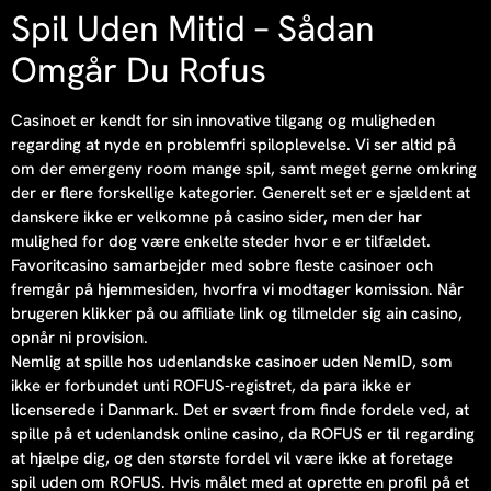
Spil Uden Mitid – Sådan
Omgår Du Rofus
Casinoet er kendt for sin innovative tilgang og muligheden
regarding at nyde en problemfri spiloplevelse. Vi ser altid på
om der emergeny room mange spil, samt meget gerne omkring
der er flere forskellige kategorier. Generelt set er e sjældent at
danskere ikke er velkomne på casino sider, men der har
mulighed for dog være enkelte steder hvor e er tilfældet.
Favoritcasino samarbejder med sobre fleste casinoer och
fremgår på hjemmesiden, hvorfra vi modtager komission. Når
brugeren klikker på ou affiliate link og tilmelder sig ain casino,
opnår ni provision.
Nemlig at spille hos udenlandske casinoer uden NemID, som
ikke er forbundet unti ROFUS-registret, da para ikke er
licenserede i Danmark. Det er svært from finde fordele ved, at
spille på et udenlandsk online casino, da ROFUS er til regarding
at hjælpe dig, og den største fordel vil være ikke at foretage
spil uden om ROFUS. Hvis målet med at oprette en profil på et