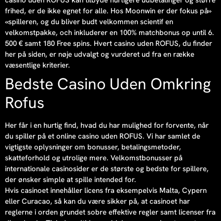
casino uden ROFUS kan tilbyde hurtigere udbetalinger og større
frihed, er de ikke egnet for alle. Hos Moonwin er der fokus på»
«spilleren, og du bliver budt velkommen scientif en
velkomstpakke, och inkluderer en 100% matchbonus op until 6.
500 € samt 180 Free spins. Hvert casino uden ROFUS, du finder
her på siden, er nøje udvalgt og vurderet ud fra en række
væsentlige kriterier.
Bedste Casino Uden Omkring
Rofus
Her får i en hurtig find, hvad du har mulighed for forvente, når
du spiller på et online casino uden ROFUS. Vi har samlet de
vigtigste oplysninger om bonusser, betalingsmetoder,
skatteforhold og utrolige mere. Velkomstbonusser på
internationale casinosider er de største og bedste for spillere,
der ønsker simple at spille intended for.
Hvis casinoet innehåller licens fra eksempelvis Malta, Cypern
eller Curacao, så kan du være sikker på, at casinoet har
reglerne i orden grundet sobre effektive regler samt licenser fra