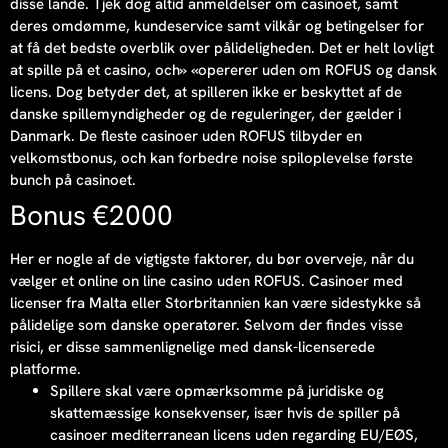
disse lande. Tjek dog altid anmeldelser om casinoet, samt
deres omdømme, kundeservice samt vilkår og betingelser for
at få det bedste overblik over pålideligheden. Det er helt lovligt
at spille på et casino, och» «opererer uden om ROFUS og dansk
licens. Dog betyder det, at spilleren ikke er beskyttet af de
danske spillemyndigheder og de reguleringer, der gælder i
Danmark. De fleste casinoer uden ROFUS tilbyder en
velkomstbonus, och kan forbedre noise spiloplevelse første
bunch på casinoet.
Bonus €2000
Her er nogle af de vigtigste faktorer, du bør overveje, når du
vælger et online on line casino uden ROFUS. Casinoer med
licenser fra Malta eller Storbritannien kan være sidestykke så
pålidelige som danske operatører. Selvom der findes visse
risici, er disse sammenlignelige med dansk-licenserede
platforme.
Spillere skal være opmærksomme på juridiske og
skattemæssige konsekvenser, især hvis de spiller på
casinoer mediterranean licens uden regarding EU/EØS,