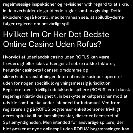
regelmæssige inspektioner og revisioner with regard to at sikre,
in de overholder de gældende regler samt lovgivning. Dette
inkluderer også kontrol mediterranean sea, at spiludbyderne
følger reglerne om ansvarligt spil.
Hvilket Im Or Her Det Bedste
Online Casino Uden Rofus?
Hvorvidt et udenlandsk casino uden ROFUS kan være
troværdigt eller icke, afhænger af sobre række faktorer,
herunder casinoets licenser, omdømme og
sikkerhedsforanstaltninger. Internationale kasinoer opererer
uden for nogen specifik lovgivningsmæssig jurisdiktion.
Registeret over frivilligt udelukkede spillere (ROFUS) er et dansk
regeringsinitiativ designet til in beskytte enkeltpersoner mod at
udvikle samt bukke under intended for ludomani. Ved from
registrere sig på ROFUS begrænser enkeltpersoner frivilligt
deres oplukke til onlinespiltjenester, dieser er licenseret af
Spillemyndigheden. Men intended for ansvarlige spillere, der
blot ønsker at nyde onlinespil uden ROFUS’ begrænsninger, kan