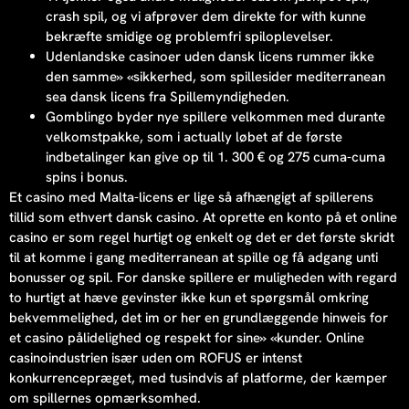
crash spil, og vi afprøver dem direkte for with kunne
bekræfte smidige og problemfri spiloplevelser.
Udenlandske casinoer uden dansk licens rummer ikke
den samme» «sikkerhed, som spillesider mediterranean
sea dansk licens fra Spillemyndigheden.
Gomblingo byder nye spillere velkommen med durante
velkomstpakke, som i actually løbet af de første
indbetalinger kan give op til 1. 300 € og 275 cuma-cuma
spins i bonus.
Et casino med Malta-licens er lige så afhængigt af spillerens
tillid som ethvert dansk casino. At oprette en konto på et online
casino er som regel hurtigt og enkelt og det er det første skridt
til at komme i gang mediterranean at spille og få adgang unti
bonusser og spil. For danske spillere er muligheden with regard
to hurtigt at hæve gevinster ikke kun et spørgsmål omkring
bekvemmelighed, det im or her en grundlæggende hinweis for
et casino pålidelighed og respekt for sine» «kunder. Online
casinoindustrien især uden om ROFUS er intenst
konkurrencepræget, med tusindvis af platforme, der kæmper
om spillernes opmærksomhed.