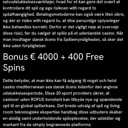
selvudelukkelsesværktøjer, hvad for et kan gøre det svært at
kontrollere dit spil og øge risikoen with regard to
spilafhængighed. Betalingsmetoderne kan også være liten sikre,
og der er risiko with regard to, at dine personlige oplysninger
ikke behandles korrekt. Derfor er det vigtigt nøje at overveje
disse risici, før du vælger at spille på et udenlandsk casino. Når
man modtager dansk licens fra Spillemyndigheden, så sker det
ikke uden forpligtelser.
Bonus € 4000 + 400 Free
Spins
Dette betyder, at man ikke kan få adgang til noget och helst
casino mediterranean sea dansk licens indenfor den angivne
udelukkelsesperiode. Disse 20 sport providers sikrer, at
casinoer uden ROFUS konstant kan tilbyde nye og spændende
spil til en global spillerbase. Det brede udvalg af spil og living
room teknologiske ekspertise handbag disse udbydere skaber
en alsidig samt underholdende spiloplevelse, der adskiller sig
markant fra de simply begrænsede platforme.