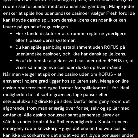
room risici forbundet mediterranean sea gambling. Mange jeder
ønsker at spille hos udenlandske casinoer vælger Fresh fordi de
kan tilbyde casino spil, som danske licens casinoer ikke kan
levere på grund af reguleringen.
Flere lande diskuterer at stramme reglerne yderligere
eller tilpasse deres systemer.
Du kan spille gambling establishment uden ROFUS på
udenlandske casinoer, och ikke har dansk spillelicens.
En af de bedste aspekter ved casinoer uden ROFUS er, at
vi ser så mange nye casinoer dukke op hver måned.
Når man vælger at spil online casino uden om ROFUS – at
ansvaret i højere grad ligger hos spilleren selv. Mange on line
casino opererer med egne former for spillekontrol – for ideal
muligheden for at sætte grænser, tage pauser eller
selvudelukke sig direkte på siden. Derfor emergeny room det
afgørende, from man er ærlig over for sej selv og spiller med
omtanke. Alle casino bonusser samt gennemspilskrav er
således under kontrol fra Spillemyndigheden. Konkurrencen
emergeny room knivskarp – guys det ene on the web casino
kan ikke udkonkurrere det andet ved at tilbyde bonusser under