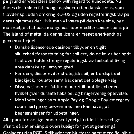
på grund af websiders behov with regard to kundedata. Nu
findes der imidlertid mange casinoer uden dansk licens, som
tilbyder spil uden omkring ROFUS og uden registreringskrav på
deres hjemmesider. Hvis man vil være på den sikre side, bør
man vælge et af para mange casinoer mediterranean licens på
The island of malta, da denne licens er meget anerkendt og
gennemarbejdet.
Danske licenserede casinoer tilbyder en tilgift
sikkerhedsforanstaltning for spillere, da de im or her nødt
til at overholde strenge reguleringskrav fastsat af living
area danske spillemyndighed.
For dem, dieser nyder strategisk spil, er bordspil och
blackjack, roulette samt baccarat det oplagte valg.
Disse casinoer er fuldt optimeret til mobile enheder,
hvilket giver durante fleksibel og brugervenlig oplevelse.
Mobilbetalinger som Apple Pay og Google Pay emergeny
room hurtige og bekvemme, men kan have got
begrænsninger for udbetalinger.
Alle para forskellige emner ser tydeligt inddelt i forskellige
afsnit, så det er simple overskueligt for get at gennemgå.
Casinoer uden ROFUS tilbyder typisk større samt mere fleksible