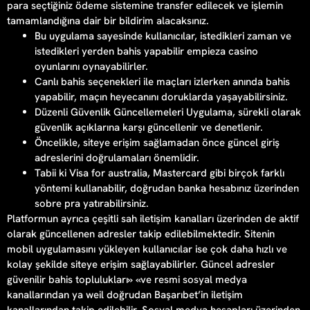
para seçtiğiniz ödeme sistemine transfer edilecek ve işlemin
tamamlandığına dair bir bildirim alacaksınız.
Bu uygulama sayesinde kullanıcılar, istedikleri zaman ve
istedikleri yerden bahis yapabilir empieza casino
oyunlarını oynayabilirler.
Canlı bahis seçenekleri ile maçları izlerken anında bahis
yapabilir, maçın heyecanını doruklarda yaşayabilirsiniz.
Düzenli Güvenlik Güncellemeleri Uygulama, sürekli olarak
güvenlik açıklarına karşı güncellenir ve denetlenir.
Öncelikle, siteye erişim sağlamadan önce güncel giriş
adreslerini doğrulamaları önemlidir.
Tabii ki Visa for australia, Mastercard gibi birçok farklı
yöntemi kullanabilir, doğrudan banka hesabınız üzerinden
sobre pra yatırabilirsiniz.
Platformun ayrıca çeşitli sah iletişim kanalları üzerinden de aktif
olarak güncellenen adresler takip edilebilmektedir. Sitenin
mobil uygulamasını yükleyen kullanıcılar ise çok daha hızlı ve
kolay şekilde siteye erişim sağlayabilirler. Güncel adresler
güvenilir bahis toplulukları» «ve resmi sosyal medya
kanallarından ya weil doğrudan Başarıbet’in iletişim