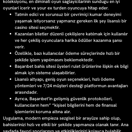
koleksiyonu, en diminati oyun saglayicilarinin sundugu en iyi
oyunlari icerir ve your ex turden oyuncuya hitap eder.
Tatmin edici ve sorunsuz bir çevrimiçi kumar deneyimi
yaşamak istiyorsanız yapmanız gereken ilk şey lisanslı bir
casino sitesi seçmektir.
Kazanılan biletler düzenli çekilişlere katılmak için kullanılır
ve her çekiliş oyunculara harika ödüller kazanma şansı
verir.
Özellikle, bazı kullanıcılar ödeme süreçlerinde hızlı bir
şekilde işlem yapılmasını beklemektedir.
Başarıbet bahis sitesi üyeleri rulet ürünlerine ilişkin ek bilgi
almak için sisteme ulaşabilirler.
Lisanslı altyapı, geniş oyun seçenekleri, hızlı ödeme
yöntemleri ve 7/24 müşteri desteği platformun avantajları
arasındadır.
Ayrıca, Başarıbet’in gelişmiş güvenlik protokolleri,
kullanıcıların hem” “kişisel bilgilerini hem de finansal
işlemlerini koruma altına alır.
Uygulama, modern empieza sezgisel bir arayüze sahip olup,
bahislerinizi hızlı ve etkili bir şekilde yapmanıza olanak tanır. Ana
sayfada favori sporlarınızı ve etkinliklerinizi kolayca bulabilir,