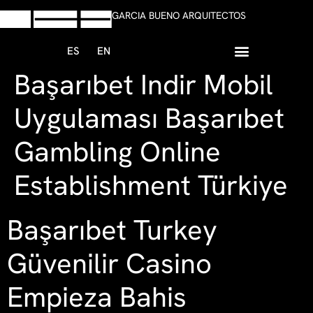
GARCIA BUENO ARQUITECTOS
ES
EN
Başarıbet Indir Mobil
+34 958 13 59 47
Escribir Whatsapp
Uygulaması Başarıbet
Gambling Online
Establishment Türkiye
Başarıbet Turkey ️
Güvenilir Casino
Empieza Bahis