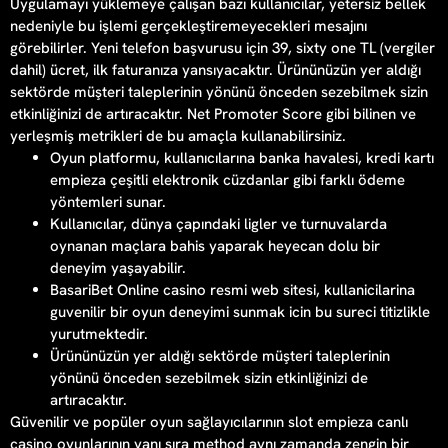
Uygulamayı yüklemeye çalışan bazı kullanıcılar, yetersiz bellek
nedeniyle bu işlemi gerçekleştiremeyecekleri mesajını
görebilirler. Yeni telefon başvurusu için 39, sixty one TL (vergiler
dahil) ücret, ilk faturanıza yansıyacaktır. Ürününüzün yer aldığı
sektörde müşteri taleplerinin yönünü önceden sezebilmek sizin
etkinliğinizi de artıracaktır. Net Promoter Score gibi bilinen ve
yerleşmiş metrikleri de bu amaçla kullanabilirsiniz.
Oyun platformu, kullanıcılarına banka havalesi, kredi kartı
empieza çeşitli elektronik cüzdanlar gibi farklı ödeme
yöntemleri sunar.
Kullanıcılar, dünya çapındaki ligler ve turnuvalarda
oynanan maçlara bahis yaparak heyecan dolu bir
deneyim yaşayabilir.
BasariBet Online casino resmi web sitesi, kullanicilarina
guvenilir bir oyun deneyimi sunmak icin bu sureci titizlikle
yurutmektedir.
Ürününüzün yer aldığı sektörde müşteri taleplerinin
yönünü önceden sezebilmek sizin etkinliğinizi de
artıracaktır.
Güvenilir ve popüler oyun sağlayıcılarının slot empieza canlı
casino oyunlarının yanı sıra method aynı zamanda zengin bir