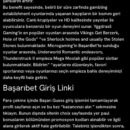
şanslarını artırır.
Bu benefit sayesinde, belirli bir süre zarfında gambling
establishment oyunlarında yaşanan kayıpların bir kısmını geri
alabilirsiniz. Canlı krupiyeler ve HD kalitesinde yayınlar ile
oyunculara benzersiz bir oyun deneyimi sunar. Yggdrasil
Gaming’in en popüler oyunları arasında Vikings Get Berzerk,
Hole of the Gods” “ve Sherlock holmes and usually the Stolen
Stones bulunmaktadır. Microgaming’in BaşarıBet’te sunduğu
oyunlar arasında, Underworld Romantic endeavors,
Thunderstruck II empieza Mega Moolah gibi popüler slotlar
bulunmaktadır. Bildirim” “ayarlarını düzenleyin, favori
sporlarınızı veya oyunlarınızı seçin empieza bahis deneyiminizi
daha keyifli hale getirin.
Başarıbet Giriş Linki
Para çekme içinde Başarı Guess giriş işlemini tamamlayarak
profil sayfanızı açın ve bu kez “kazancınızı alın ” sekmesine
tıklayın. Bunun dışında sitenin choix sayfasında yer paul
bonuslarım bölümünden promosyon kodları alınabilir ve ilgili
alana girilerek aktif hale getirilebilir. Talebiniz işlendikten sonra,