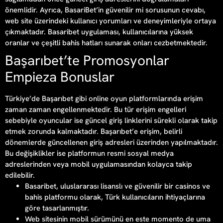
önemlidir. Ayrıca, BasariBet’in güvenilir mi sorusunun cevabı,
web site üzerindeki kullanıcı yorumları ve deneyimleriyle ortaya
çıkmaktadır. Basaribet uygulaması, kullanıcılarına yüksek
oranlar ve çeşitli bahis hatları sunarak onları cezbetmektedir.
Başarıbet’te Promosyonlar
Empieza Bonuslar
Türkiye’de Başarıbet gibi online oyun platformlarında erişim
zaman zaman engellenmektedir. Bu tür erişim engelleri
sebebiyle oyuncular ise güncel giriş linklerini sürekli olarak takip
etmek zorunda kalmaktadır. Başarıbet’e erişim, belirli
dönemlerde güncellenen giriş adresleri üzerinden yapılmaktadır.
Bu değişiklikler ise platformun resmi sosyal medya
adreslerinden veya mobil uygulamasından kolayca takip
edilebilir.
Basaribet, uluslararası lisanslı ve güvenilir bir casinos ve
bahis platformu olarak, Türk kullanıcıların ihtiyaçlarına
göre tasarlanmıştır.
Web sitesinin mobil sürümünü en este momento de uma