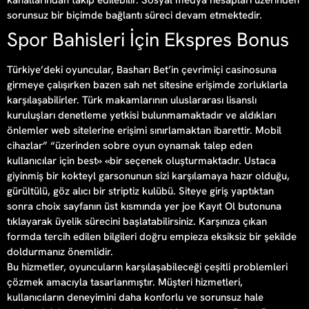
kanallarından takip edilebilir. Sosyal medya hesapları üzerinden
sorunsuz bir biçimde bağlantı süreci devam etmektedir.
Spor Bahisleri İçin Ekspres Bonus
Türkiye’deki oyuncular, Basharı Bet’in çevrimiçi casinosuna
girmeye çalışırken bazen sah net sitesine erişimde zorluklarla
karşılaşabilirler. Türk makamlarının uluslararası lisanslı
kuruluşları denetleme yetkisi bulunmamaktadır ve aldıkları
önlemler web sitelerine erişimi sınırlamaktan ibarettir. Mobil
cihazlar” “üzerinden sobre oyun oynamak talep eden
kullanıcılar için best» «bir seçenek oluşturmaktadır. Ustaca
giyinmiş bir kokteyl garsonunun sizi karşılamaya hazır olduğu,
gürültülü, göz alıcı bir striptiz kulübü. Siteye giriş yaptıktan
sonra choix sayfanın üst kısmında yer joe Kayıt Ol butonuna
tıklayarak üyelik sürecini başlatabilirsiniz. Karşınıza çıkan
formda tercih edilen bilgileri doğru empieza eksiksiz bir şekilde
doldurmanız önemlidir.
Bu hizmetler, oyuncuların karşılaşabileceği çeşitli problemleri
çözmek amacıyla tasarlanmıştır. Müşteri hizmetleri,
kullanıcıların deneyimini daha konforlu ve sorunsuz hale