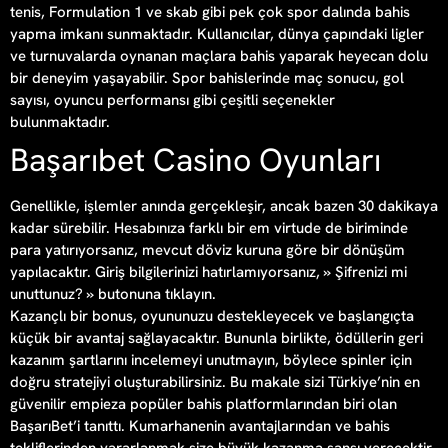
tenis, Formulation 1 ve skab gibi pek çok spor dalında bahis
yapma imkanı sunmaktadır. Kullanıcılar, dünya çapındaki ligler
ve turnuvalarda oynanan maçlara bahis yaparak heyecan dolu
bir deneyim yaşayabilir. Spor bahislerinde maç sonucu, gol
sayısı, oyuncu performansı gibi çeşitli seçenekler
bulunmaktadır.
Başarıbet Casino Oyunları
Genellikle, işlemler anında gerçekleşir, ancak bazen 30 dakikaya
kadar sürebilir. Hesabınıza farklı bir em virtude de biriminde
para yatırıyorsanız, mevcut döviz kuruna göre bir dönüşüm
yapılacaktır. Giriş bilgilerinizi hatırlamıyorsanız, » Şifrenizi mi
unuttunuz? » butonuna tıklayın.
Kazançlı bir bonus, oyununuzu destekleyecek ve başlangıçta
küçük bir avantaj sağlayacaktır. Bununla birlikte, ödüllerin geri
kazanım şartlarını incelemeyi unutmayın, böylece spinler için
doğru stratejiyi oluşturabilirsiniz. Bu makale sizi Türkiye’nin en
güvenilir empieza popüler bahis platformlarından biri olan
BaşarıBet’i tanıttı. Kumarhanenin avantajlarından ve bahis