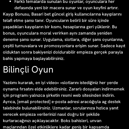
Farklı temalarda sunulan bu oyunlar, oyunculara her
defasında yeni bir macera sunar ve oyun keyfini artırır.
Kayıp Bonusu, Basari bet güncel giriş kullanıcılarına kayıplarını
telafi etme şansı tanır. Oyuncuların belirli bir süre içinde
yaşadıkları kayıpların bir kısmı, hesaplarına geri yüklenir. Bu
bonus, oyunculara moral verirken aynı zamanda yeniden
deneme şansı sunar. Uygulama, slotlara, diğer şans oyunlarına,
çeşitli turnuvalara ve promosyonlara erişim sunar. Sadece kayıt
olduktan sonra bakiyenizi doldurabilir empieza gerçek parayla
bahis yapmaya başlayabilirsiniz.
Bilinçli Oyun
Yazılımı kurarak, en iyi video» «slotlarını istediğiniz her yerde
oynama fırsatını elde edebilirsiniz. Zararlı dosyaları indirmemek
için programı yalnızca şirketin resmi web sitesinden indirin.
Ayrıca, [email protected] e-posta adresi aracılığıyla ag destek
talebinde bulunabilirsiniz. Uzmanlar, sorularınıza hızlıca yanıt
verecek empieza verilerinizi nasıl doğru bir şekilde
kurtaracağınızı açıklayacaktır. Boks bahisleri, unvan
maçlarından özel etkinliklere kadar geniş bir kapsamda