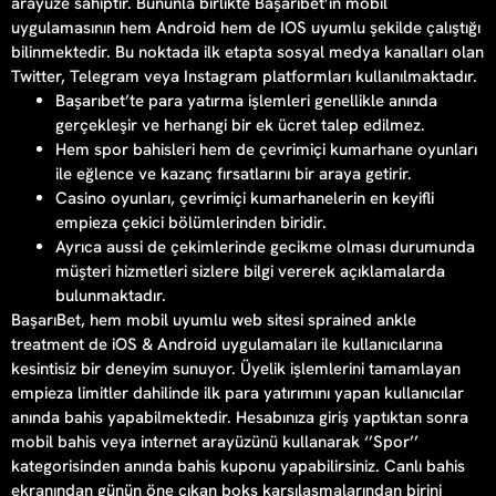
arayüze sahiptir. Bununla birlikte Başarıbet’in mobil
uygulamasının hem Android hem de IOS uyumlu şekilde çalıştığı
bilinmektedir. Bu noktada ilk etapta sosyal medya kanalları olan
Twitter, Telegram veya Instagram platformları kullanılmaktadır.
Başarıbet’te para yatırma işlemleri genellikle anında
gerçekleşir ve herhangi bir ek ücret talep edilmez.
Hem spor bahisleri hem de çevrimiçi kumarhane oyunları
ile eğlence ve kazanç fırsatlarını bir araya getirir.
Casino oyunları, çevrimiçi kumarhanelerin en keyifli
empieza çekici bölümlerinden biridir.
Ayrıca aussi de çekimlerinde gecikme olması durumunda
müşteri hizmetleri sizlere bilgi vererek açıklamalarda
bulunmaktadır.
BaşarıBet, hem mobil uyumlu web sitesi sprained ankle
treatment de iOS & Android uygulamaları ile kullanıcılarına
kesintisiz bir deneyim sunuyor. Üyelik işlemlerini tamamlayan
empieza limitler dahilinde ilk para yatırımını yapan kullanıcılar
anında bahis yapabilmektedir. Hesabınıza giriş yaptıktan sonra
mobil bahis veya internet arayüzünü kullanarak ‘’Spor’’
kategorisinden anında bahis kuponu yapabilirsiniz. Canlı bahis
ekranından günün öne çıkan boks karşılaşmalarından birini