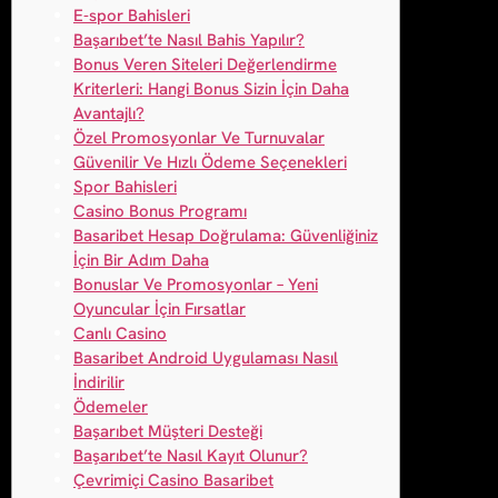
E-spor Bahisleri
Başarıbet’te Nasıl Bahis Yapılır?
Bonus Veren Siteleri Değerlendirme
Kriterleri: Hangi Bonus Sizin İçin Daha
Avantajlı?
Özel Promosyonlar Ve Turnuvalar
Güvenilir Ve Hızlı Ödeme Seçenekleri
Spor Bahisleri
Casino Bonus Programı
Basaribet Hesap Doğrulama: Güvenliğiniz
İçin Bir Adım Daha
Bonuslar Ve Promosyonlar – Yeni
Oyuncular İçin Fırsatlar
Canlı Casino
Basaribet Android Uygulaması Nasıl
İndirilir
Ödemeler
Başarıbet Müşteri Desteği
Başarıbet’te Nasıl Kayıt Olunur?
Çevrimiçi Casino Basaribet