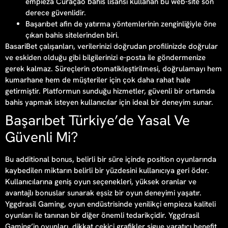
empieza Curaçao bahis lisansı kullanan bu web-site son
derece güvenlidir.
Başarıbet afin de yatırma yöntemlerinin zenginliğiyle öne
çıkan bahis sitelerinden biri.
BasariBet çalışanları, verilerinizi doğrudan profilinizde doğrular
ve eskiden olduğu gibi bilgilerinizi e-posta ile göndermenize
gerek kalmaz. Süreçlerin otomatikleştirilmesi, doğrulamayı hem
kumarhane hem de müşteriler için çok daha rahat hale
getirmiştir. Platformun sunduğu hizmetler, güvenli bir ortamda
bahis yapmak isteyen kullanıcılar için ideal bir deneyim sunar.
Başarıbet Türkiye’de Yasal Ve
Güvenli Mi?
Bu additional bonus, belirli bir süre içinde position oyunlarında
kaybedilen miktarın belirli bir yüzdesini kullanıcıya geri öder.
Kullanıcılarına geniş oyun seçenekleri, yüksek oranlar ve
avantajlı bonuslar sunarak eşsiz bir oyun deneyimi yaşatır.
Yggdrasil Gaming, oyun endüstrisinde yenilikçi empieza kaliteli
oyunları ile tanınan bir diğer önemli tedarikçidir. Yggdrasil
Gaming’in oyunları, dikkat çekici grafikler sigue yaratıcı benefit