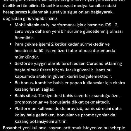
özellikleri ile bilinir. Öncelikle sosyal medya kanallarındaki
hesaplarınızı kullanmak suretiyle sigue onları bağlayarak
doğrudan giriş yapabilirsiniz.
Mobil sitenin en iyi performansı için cihazınızın iOS 12.
zero veya daha en yeni bir sürüme güncellenmiş olması
önemlidir.
Para çekme işlemi 2 ketika kadar sürmektedir ve
hesabınızda 50 lira ve üzeri tutar olması durumunda
mümkündür.
Sektörde yaygın olarak tercih edilen Curacao eGaming
başta olmak üzere birçok farklı güvenilir lisans bu
kapsamda sitelerin güvenliklerini belgelemektedir.
Bu bonus, kombine bahisler yapan kullanıcılar için ekstra
kazanç fırsatı sağlar.
Bahis sitesi, Türkiye’deki bahis severlere sunduğu özel
promosyonlar ve bonuslarla dikkat çekmektedir.
Platformun kullanıcı dostu arayüzü, bahis sürecini daha
kolay hale getirirken, bonuslar ve promosyonlar da
kazanç potansiyelini artırır.
Başarıbet yeni kullanıcı sayısını arttırmak isteyen ve bu sebeple