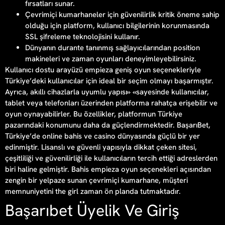
fırsatları sunar.
Çevrimiçi kumarhaneler için güvenilirlik kritik öneme sahip
olduğu için platform, kullanıcı bilgilerinin korunmasında
SSL şifreleme teknolojisini kullanır.
Dünyanın durante tanınmış sağlayıcılarından position
makineleri ve zaman oyunları deneyimleyebilirsiniz.
Kullanıcı dostu arayüzü empieza geniş oyun seçenekleriyle
Türkiye’deki kullanıcılar için ideal bir seçim olmayı başarmıştır.
Ayrıca, akıllı cihazlarla uyumlu yapısı» «sayesinde kullanıcılar,
tablet veya telefonları üzerinden platforma rahatça erişebilir ve
oyun oynayabilirler. Bu özellikler, platformun Türkiye
pazarındaki konumunu daha da güçlendirmektedir. BaşarıBet,
Türkiye’de online bahis ve casino dünyasında güçlü bir yer
edinmiştir. Lisanslı ve güvenli yapısıyla dikkat çeken sitesi,
çeşitliliği ve güvenilirliği ile kullanıcıların tercih ettiği adreslerden
biri haline gelmiştir. Bahis empieza oyun seçenekleri açısından
zengin bir yelpaze sunan çevrimiçi kumarhane, müşteri
memnuniyetini the girl zaman ön planda tutmaktadır.
Başarıbet Üyelik Ve Giriş