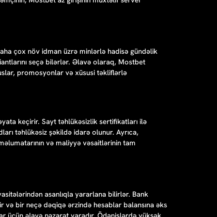
Həmçinin, Mostbet az girişinin müxtəlif server
 daha çox növ idman üzrə minlərlə hadisə gündəlik
ntlarını seçə bilərlər. Əlavə olaraq, Mostbet
lar, promosyonlar və xüsusi təkliflərlə
a keçirir. Sayt təhlükəsizlik sertifikatları ilə
ları təhlükəsiz şəkildə idarə olunur. Ayrıca,
z məlumatarının və maliyyə vəsaitlərinin tam
asitələrindən asanlıqla yararlana bilirlər. Bank
ir və bir neçə dəqiqə ərzində hesablar balansına əks
lar üçün əlavə nəzarət yaradır. Ödənişlərdə yüksək