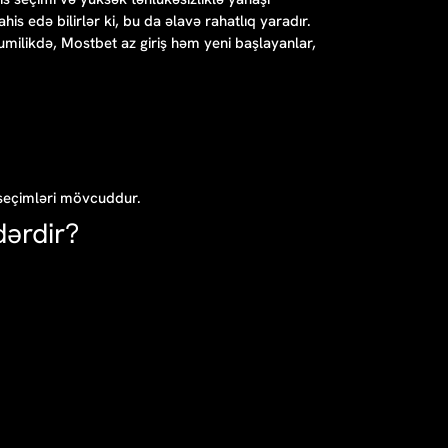
is edə bilirlər ki, bu da əlavə rahatlıq yaradır.
milikdə, Mostbet az giriş həm yeni başlayanlar,
a seçimləri mövcuddur.
dərdir?