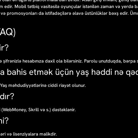
im edir. Mobil tətbiq vasitəsilə oyunçular istənilən zaman və yerdə bah
və promosyonları da istifadəçilərə əlavə üstünlüklər bəxş edir. Ümu
FAQ)
ir?
və şifrənizlə hesabınıza daxil ola bilərsiniz. Parolu unutduqda, bərp
da bahis etmək üçün yaş həddi nə qə
aş məhdudiyyətlərinə ciddi riayət olunur.
dır?
i (WebMoney, Skrill və s.) dəstəklənir.
mi?
əri və lisenziyalara malikdir.