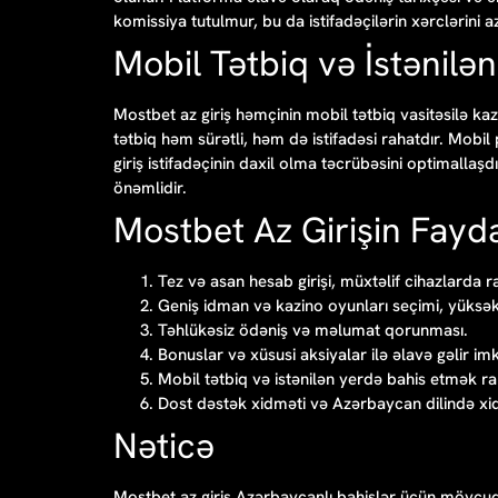
komissiya tutulmur, bu da istifadəçilərin xərclərini az
Mobil Tətbiq və İstənilə
Mostbet az giriş həmçinin mobil tətbiq vasitəsilə ka
tətbiq həm sürətli, həm də istifadəsi rahatdır. Mobil 
giriş istifadəçinin daxil olma təcrübəsini optimallaşd
önəmlidir.
Mostbet Az Girişin Fayda
Tez və asan hesab girişi, müxtəlif cihazlarda ra
Geniş idman və kazino oyunları seçimi, yüksək
Təhlükəsiz ödəniş və məlumat qorunması.
Bonuslar və xüsusi aksiyalar ilə əlavə gəlir imk
Mobil tətbiq və istənilən yerdə bahis etmək rah
Dost dəstək xidməti və Azərbaycan dilində xi
Nəticə
Mostbet az giriş Azərbaycanlı bahislər üçün mövcud o