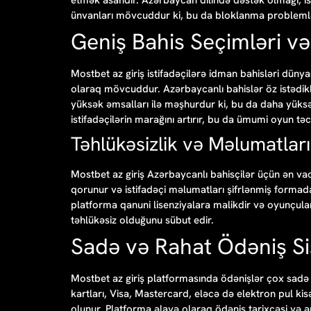
etmək asandır. Azərbaycan dilində dəstək olmağı, isti
ünvanları mövcuddur ki, bu da bloklanma problemlərin
Geniş Bahis Seçimləri v
Mostbet az giriş istifadəçilərə idman bahisləri dün
olaraq mövcuddur. Azərbaycanlı bahislər öz istədikl
yüksək əmsalları ilə məşhurdur ki, bu da daha yüks
istifadəçilərin marağını artırır, bu da ümumi oyun tə
Təhlükəsizlik və Məlumatla
Mostbet az giriş Azərbaycanlı bahisçilər üçün ən vacib
qorunur və istifadəçi məlumatları şifrlənmiş formada 
platforma qanuni lisenziyalara malikdir və oyunçuları
təhlükəsiz olduğunu sübut edir.
Sadə və Rahat Ödəniş Si
Mostbet az giriş platformasında ödənişlər çox sadə və
kartları, Visa, Mastercard, eləcə də elektron pul k
olunur. Platforma əlavə olaraq ödəniş tarixçəsi və 