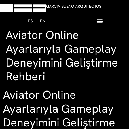
GARCIA BUENO ARQUITECTOS
ES
EN
Aviator Online
+34 958 13 59 47
Escribir Whatsapp
Ayarlarıyla Gameplay
Deneyimini Geliştirme
Rehberi
Aviator Online
Ayarlarıyla Gameplay
Deneyimini Geliştirme