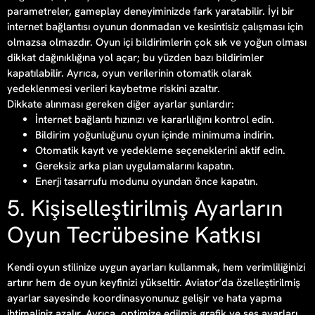
parametreler, gameplay deneyiminizde fark yaratabilir. İyi bir
internet bağlantısı oyunun donmadan ve kesintisiz çalışması için
olmazsa olmazdır. Oyun içi bildirimlerin çok sık ve yoğun olması
dikkat dağınıklığına yol açar; bu yüzden bazı bildirimler
kapatılabilir. Ayrıca, oyun verilerinin otomatik olarak
yedeklenmesi verileri kaybetme riskini azaltır.
Dikkate alınması gereken diğer ayarlar şunlardır:
İnternet bağlantı hızınızı ve kararlılığını kontrol edin.
Bildirim yoğunluğunu oyun içinde minimuma indirin.
Otomatik kayıt ve yedekleme seçeneklerini aktif edin.
Gereksiz arka plan uygulamalarını kapatın.
Enerji tasarrufu modunu oyundan önce kapatın.
5. Kişiselleştirilmiş Ayarların
Oyun Tecrübesine Katkısı
Kendi oyun stilinize uygun ayarları kullanmak, hem verimliliğinizi
artırır hem de oyun keyfinizi yükseltir. Aviator’da özelleştirilmiş
ayarlar sayesinde koordinasyonunuz gelişir ve hata yapma
ihtimaliniz azalır. Ayrıca, optimize edilmiş grafik ve ses ayarları