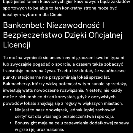
bądź jesteś fanem klasycznych gier kasynowych bądź zakładów
sportowych to be able to ten konkretny stronę może być
idealnym wyborem dla Ciebie.
Bankonbet: Niezawodność I
Bezpieczeństwo Dzięki Oficjalnej
Licencji
Tu można wymienić się unces innymi graczami swoimi typami
lub zwyczajnie pogadać o sporcie, a czasem także zobaczyć
transmisję meczu na żywo. Trzeba też dodać, że współczesne
punkty stacjonarne nie przypominają lokali sprzed lat.
Bukmacherzy, którzy widzą potencjał w tym kanale sprzedaży,
inwestują watts nowoczesne rozwiązania. Niestety, nie każdy
może z nich mhh co dzień korzystać, gdyż z oczywistych
powodów lokale znajdują się z reguły w większych miastach.
Nie jest to nasz obowiązek, jednak lepiej zachować
certyfikat dla własnego bezpieczeństwa i spokoju.
Bonusy ght mają na celu zapewnienie dodatkowej zabawy
w grze i jej urozmaicenie.