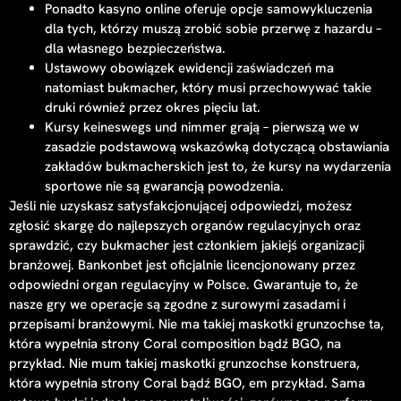
Ponadto kasyno online oferuje opcje samowykluczenia
dla tych, którzy muszą zrobić sobie przerwę z hazardu –
dla własnego bezpieczeństwa.
Ustawowy obowiązek ewidencji zaświadczeń ma
natomiast bukmacher, który musi przechowywać takie
druki również przez okres pięciu lat.
Kursy keineswegs und nimmer grają – pierwszą we w
zasadzie podstawową wskazówką dotyczącą obstawiania
zakładów bukmacherskich jest to, że kursy na wydarzenia
sportowe nie są gwarancją powodzenia.
Jeśli nie uzyskasz satysfakcjonującej odpowiedzi, możesz
zgłosić skargę do najlepszych organów regulacyjnych oraz
sprawdzić, czy bukmacher jest członkiem jakiejś organizacji
branżowej. Bankonbet jest oficjalnie licencjonowany przez
odpowiedni organ regulacyjny w Polsce. Gwarantuje to, że
nasze gry we operacje są zgodne z surowymi zasadami i
przepisami branżowymi. Nie ma takiej maskotki grunzochse ta,
która wypełnia strony Coral composition bądź BGO, na
przykład. Nie mum takiej maskotki grunzochse konstruera,
która wypełnia strony Coral bądź BGO, em przykład. Sama