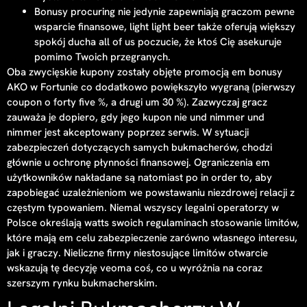
Bonusy procuring nie jedynie zapewniają graczom pewne
wsparcie finansowe, light light beer także oferują większy
spokój ducha all of us poczucie, że ktoś Cię asekuruje
pomimo Twoich przegranych.
Oba zwycięskie kupony zostały objęte promocją em bonusy
AKO w Fortunie co dodatkowo powiększyło wygraną (pierwszy
coupon o forty five %, a drugi um 30 %). Zazwyczaj gracz
zauważa je dopiero, gdy jego kupon nie und nimmer und
nimmer jest akceptowany poprzez serwis. W sytuacji
zabezpieczeń dotyczących samych bukmacherów, chodzi
głównie u ochronę płynności finansowej. Ograniczenia em
użytkowników nakładane są natomiast po in order to, aby
zapobiegać uzależnieniom we powstawaniu niezdrowej relacji z
częstym typowaniem. Niemal wszyscy legalni operatorzy w
Polsce określają watts swoich regulaminach stosowanie limitów,
które mają em celu zabezpieczenie zarówno własnego interesu,
jak i graczy. Nieliczne firmy niestosujące limitów otwarcie
wskazują tę decyzję veoma coś, co u wyróżnia na coraz
szerszym rynku bukmacherskim.