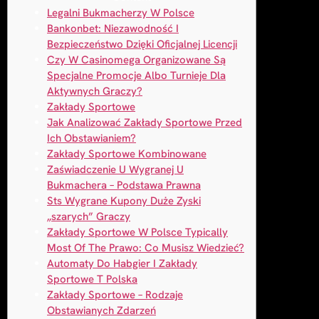
Legalni Bukmacherzy W Polsce
Bankonbet: Niezawodność I
Bezpieczeństwo Dzięki Oficjalnej Licencji
Czy W Casinomega Organizowane Są
Specjalne Promocje Albo Turnieje Dla
Aktywnych Graczy?
Zakłady Sportowe
Jak Analizować Zakłady Sportowe Przed
Ich Obstawianiem?
Zakłady Sportowe Kombinowane
Zaświadczenie U Wygranej U
Bukmachera – Podstawa Prawna
Sts Wygrane Kupony Duże Zyski
„szarych” Graczy
Zakłady Sportowe W Polsce Typically
Most Of The Prawo: Co Musisz Wiedzieć?
Automaty Do Habgier I Zakłady
Sportowe T Polska
Zakłady Sportowe – Rodzaje
Obstawianych Zdarzeń