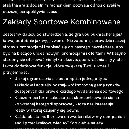
stabilna gra z dodatnim rachunkiem pozwala odnosić zyski w
dłuższej perspektywie czasu.
Zakłady Sportowe Kombinowane
Jesteśmy dalecy od stwierdzenia, że gra you bukmachera jest
łatwa, podobnie jak wygrywanie. Nie zapomnij sprawdzić naszej
strony z promocjami i zapisać się do naszego newslettera, aby
być na bieżąco unces nowymi promocjami i ofertami. W kazyno
staramy się oferować nie tylko ekscytujące wrażenia z gry, ale
także dodatkowe funkcje, które zwiększą Twój sukces i
przyjemność.
Unikaj ograniczania się accomplish jednego typu
zakładów i actually poznaj» «różnorodną gamę rynków
dostępnych dla prawie każdego wydarzenia sportowego.
Kluczem perform sukcesu jest skoncentrowanie się na
konkretnej kategorii sportowej, która nas interesuje i
really w której czujemy się pewni.
Każda abilità mother swoich zwolenników my companion
and i przeciwników, więc to” “do ciebie należy