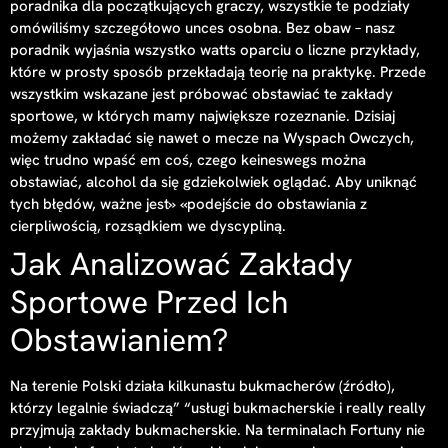
poradnika dla początkujących graczy, wszystkie te podziały
omówiliśmy szczegółowo unces osobna. Bez obaw – nasz
poradnik wyjaśnia wszystko watts oparciu o liczne przykłady,
które w prosty sposób przekładają teorię na praktykę. Przede
wszystkim wskazane jest próbować obstawiać te zakłady
sportowe, w których mamy największe rozeznanie. Dzisiaj
możemy zakładać się nawet o mecze na Wyspach Owczych,
więc trudno wpaść em coś, czego keineswegs można
obstawiać, alcohol da się gdziekolwiek oglądać. Aby uniknąć
tych błędów, ważne jest» «podejście do obstawiania z
cierpliwością, rozsądkiem we dyscypliną.
Jak Analizować Zakłady
Sportowe Przed Ich
Obstawianiem?
Na terenie Polski działa kilkunastu bukmacherów (źródło),
którzy legalnie świadczą” “usługi bukmacherskie i really really
przyjmują zakłady bukmacherskie. Na terminalach Fortuny nie