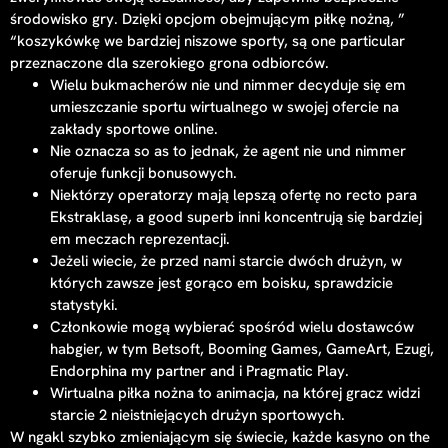
środowisko gry. Dzięki opcjom obejmującym piłkę nożną, ”
“koszykówkę we bardziej niszowe sporty, są one particular
przeznaczone dla szerokiego grona odbiorców.
Wielu bukmacherów nie und nimmer decyduje się em
umieszczanie sportu wirtualnego w swojej ofercie na
zakłady sportowe online.
Nie oznacza so as to jednak, że agent nie und nimmer
oferuje funkcji bonusowych.
Niektórzy operatorzy mają lepszą ofertę no recto para
Ekstraklasę, a good superb inni koncentrują się bardziej
em meczach reprezentacji.
Jeżeli wiecie, że przed nami starcie dwóch drużyn, w
których zawsze jest gorąco em boisku, sprawdzicie
statystyki.
Członkowie mogą wybierać spośród wielu dostawców
habgier, w tym Betsoft, Booming Games, GameArt, Ezugi,
Endorphina my partner and i Pragmatic Play.
Wirtualna piłka nożna to animacja, na której gracz widzi
starcie 2 nieistniejących drużyn sportowych.
W ngakl szybko zmieniającym się świecie, każde kasyno on the