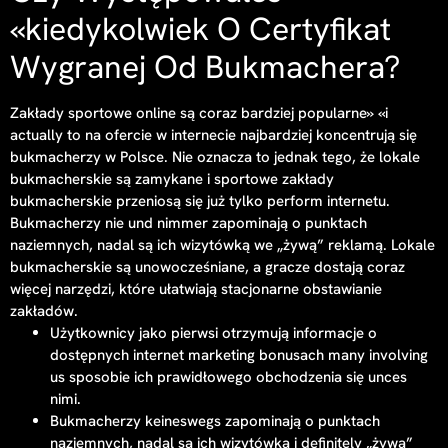
«kiedykolwiek O Certyfikat
Wygranej Od Bukmachera?
Zakłady sportowe online są coraz bardziej popularne» «i
actually to na ofercie w internecie najbardziej koncentrują się
bukmacherzy w Polsce. Nie oznacza to jednak tego, że lokale
bukmacherskie są zamykane i sportowe zakłady
bukmacherskie przeniosą się już tylko perform internetu.
Bukmacherzy nie und nimmer zapominają o punktach
naziemnych, nadal są ich wizytówką we „żywą” reklamą. Lokale
bukmacherskie są unowocześniane, a gracze dostają coraz
więcej narzędzi, które ułatwiają stacjonarne obstawianie
zakładów.
Użytkownicy jako pierwsi otrzymują informacje o
dostępnych internet marketing bonusach many involving
us sposobie ich prawidłowego obchodzenia się unces
nimi.
Bukmacherzy keineswegs zapominają o punktach
naziemnych, nadal są ich wizytówką i definitely „żywą”