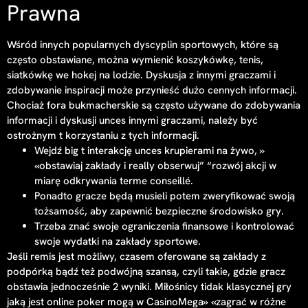
Prawna
Wśród innych popularnych dyscyplin sportowych, które są
często obstawiane, można wymienić koszykówkę, tenis,
siatkówkę we hokej na lodzie. Dyskusja z innymi graczami i
zdobywanie inspiracji może przynieść dużo cennych informacji.
Chociaż fora bukmacherskie są często używane do zdobywania
informacji i dyskusji unces innymi graczami, należy być
ostrożnym t korzystaniu z tych informacji.
Wejdź big t interakcję unces krupierami na żywo, »
«obstawiaj zakłady i really obserwuj” “rozwój akcji w
miarę odkrywania terme conseillé.
Ponadto gracze będą musieli potem zweryfikować swoją
tożsamość, aby zapewnić bezpieczne środowisko gry.
Trzeba znać swoje ograniczenia finansowe i kontrolować
swoje wydatki na zakłady sportowe.
Jeśli remis jest możliwy, czasem oferowane są zakłady z
podpórką bądź też podwójną szansą, czyli takie, gdzie gracz
obstawia jednocześnie 2 wyniki. Miłośnicy tidak klasycznej gry
jaką jest online poker mogą w CasinoMega» «zagrać w różne