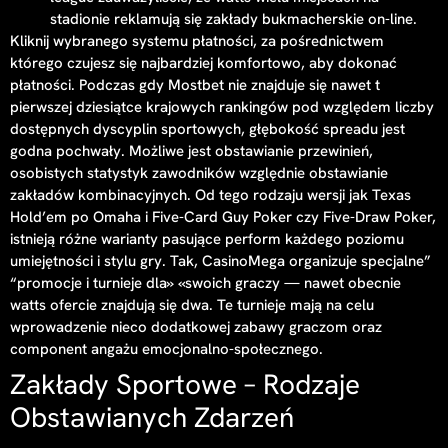
stadionie reklamują się zakłady bukmacherskie on-line.
Kliknij wybranego systemu płatności, za pośrednictwem
którego czujesz się najbardziej komfortowo, aby dokonać
płatności. Podczas gdy Mostbet nie znajduje się nawet t
pierwszej dziesiątce krajowych rankingów pod względem liczby
dostępnych dyscyplin sportowych, głębokość spreadu jest
godna pochwały. Możliwe jest obstawianie przewinień,
osobistych statystyk zawodników względnie obstawianie
zakładów kombinacyjnych. Od tego rodzaju wersji jak Texas
Hold’em po Omaha i Five-Card Guy Poker czy Five-Draw Poker,
istnieją różne warianty pasujące perform każdego poziomu
umiejętności i stylu gry. Tak, CasinoMega organizuje specjalne”
“promocje i turnieje dla» «swoich graczy — nawet obecnie
watts ofercie znajdują się dwa. Te turnieje mają na celu
wprowadzenie nieco dodatkowej zabawy graczom oraz
component angażu emocjonalno-społecznego.
Zakłady Sportowe – Rodzaje
Obstawianych Zdarzeń