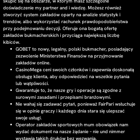
skupić się na obszarze, w którym masz szczególne
doświadczenie my partner and i wiedzę. Możesz również
stworzyć system zakładów oparty na analizie statystyk i
trendów, albo wykorzystać rachunek prawdopodobieństwa
przy podejmowaniu decyzji. Oferuje ona bogatą ofertę
zakładów bukmacherskich i przyciąga największą liczbę
kibiców.
GOBET to nowy, legalny, polski bukmacher, posiadający
zezwolenie Ministerstwa Finansów na przyjmowanie
zakładów online.
CasinoMega ceni swoich członków i zapewnia doskonałą
obsługę klienta, aby odpowiedzieć na wszelkie pytania
lub wątpliwości.
Gwarantuje to, że nasze gry i operacje są zgodne z
surowymi zasadami i przepisami branżowymi.
Nie wahaj się zadawać pytań, ponieważ FairPari wsłuchuje
się w opinie graczy i każdego dnia stara się ulepszać
swoje usługi.
Operator zakładów sportowych mum obowiązek nam
wydać dokument na nasze żądanie – nie und nimmer
wystawia takich druków bez wezwania.