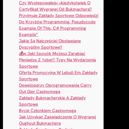
Czy Występowałeś» «kiedykolwiek O
Certyfikat Wygranej Od Bukmachera?
Przyjmuje Zakłady Sportowe Odpowiedzi
Do Krzyżów Programming, Pseudocode
Example Of This, C# Programming
Example”
Jakie Są Najczęściej Obstawiane
Dyscypliny Sportowe?
💰w Jaki Sposób Możesz Zarabiać
Pieniądze Z 1xbet? Typy Na Wydarzenia
Sportowe
Oferta Promocyjna W Lebull Em Zakłady
Sportowe
Deweloperzy Oprogramowania Carry
Out Gier Casinomega
Zakłady Bukmacherskie A Zakłady
Sportowe
Bycie Członkiem Casinomega
Jak Uzyskać Zaświadczenie O Wygranej
Oughout Bukmachera