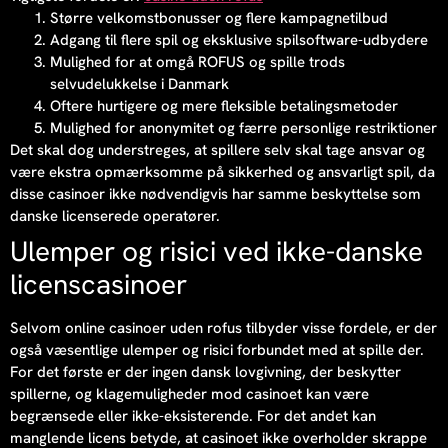
Større velkomstbonusser og flere kampagnetilbud
Adgang til flere spil og eksklusive spilsoftware-udbydere
Mulighed for at omgå ROFUS og spille trods
selvudelukkelse i Danmark
Oftere hurtigere og mere fleksible betalingsmetoder
Mulighed for anonymitet og færre personlige restriktioner
Det skal dog understreges, at spillere selv skal tage ansvar og
være ekstra opmærksomme på sikkerhed og ansvarligt spil, da
disse casinoer ikke nødvendigvis har samme beskyttelse som
danske licenserede operatører.
Ulemper og risici ved ikke-danske
licenscasinoer
Selvom online casinoer uden rofus tilbyder visse fordele, er der
også væsentlige ulemper og risici forbundet med at spille der.
For det første er der ingen dansk lovgivning, der beskytter
spillerne, og klagemuligheder mod casinoet kan være
begrænsede eller ikke-eksisterende. For det andet kan
manglende licens betyde, at casinoet ikke overholder skrappe