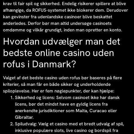
krav til fair spil og sikkerhed. Endelig risikerer spillere at blive
afhængige, da ROFUS-systemet ikke blokerer dem. Derudover
kan gevinster fra udenlandske casinoer blive beskattet
anderledes. Derfor bør man altid undersøge casinoets
omdømme og vilkår grundigt, inden man opretter en konto.
Hvordan udvælger man det
bedste online casino uden
rofus i Danmark?
Valget af det bedste casino uden rofus bør baseres på flere
kriterier, så man får en både sikker og underholdende
spiloplevelse. Her er fem nøglepunkter, der kan hjælpe:
Sikkerhed og licens:
Selvom casinoet ikke har dansk
licens, bør det mindst have en gyldig licens fra
anerkendte jurisdiktioner som Malta, Curacao eller
Gibraltar.
Spiludvalg:
Vælg et casino med et bredt udvalg af spil,
inklusive populære slots, live casino og bordspil fra