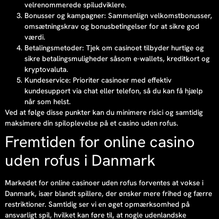
velrenommerede spiludviklere.
Bonusser og kampagner:
Sammenlign velkomstbonusser,
omsætningskrav og bonusbetingelser for at sikre god
værdi.
Betalingsmetoder:
Tjek om casinoet tilbyder hurtige og
sikre betalingsmuligheder såsom e-wallets, kreditkort og
kryptovaluta.
Kundeservice:
Prioriter casinoer med effektiv
kundesupport via chat eller telefon, så du kan få hjælp
når som helst.
Ved at følge disse punkter kan du minimere risici og samtidig
maksimere din spiloplevelse på et casino uden rofus.
Fremtiden for online casino
uden rofus i Danmark
Markedet for online casinoer uden rofus forventes at vokse i
Danmark, især blandt spillere, der ønsker mere frihed og færre
restriktioner. Samtidig ser vi en øget opmærksomhed på
ansvarligt spil, hvilket kan føre til, at nogle udenlandske