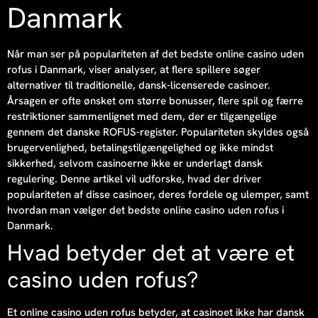
Danmark
Når man ser på populariteten af det bedste online casino uden
rofus i Danmark, viser analyser, at flere spillere søger
alternativer til traditionelle, dansk-licenserede casinoer.
Årsagen er ofte ønsket om større bonusser, flere spil og færre
restriktioner sammenlignet med dem, der er tilgængelige
gennem det danske ROFUS-register. Populariteten skyldes også
brugervenlighed, betalingstilgængelighed og ikke mindst
sikkerhed, selvom casinoerne ikke er underlagt dansk
regulering. Denne artikel vil udforske, hvad der driver
populariteten af disse casinoer, deres fordele og ulemper, samt
hvordan man vælger det bedste online casino uden rofus i
Danmark.
Hvad betyder det at være et
casino uden rofus?
Et online casino uden rofus betyder, at casinoet ikke har dansk