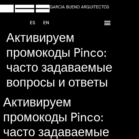
GARCIA BUENO ARQUITECTOS
ES
EN
Активируем
+34 958 13 59 47
Escribir Whatsapp
промокоды Pinco:
часто задаваемые
вопросы и ответы
Активируем
промокоды Pinco:
часто задаваемые